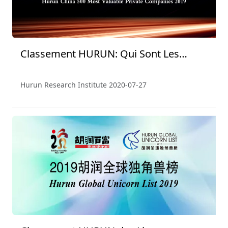
Classement HURUN: Qui Sont Les
Entreprises Privées Les Mieux
Valorisées en Chine 2019？
Hurun Research Institute
2020-07-27