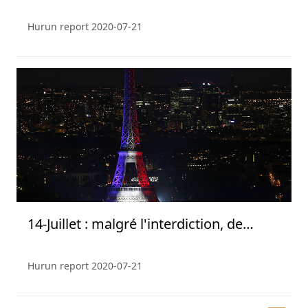
Hurun report
2020-07-21
14-Juillet : malgré l'interdiction, de
nombreux Parisiens au spectacle du
feu d'artifice
Hurun report
2020-07-21