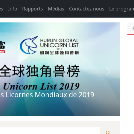
és
Info
Rapports
Médias
Contactez nous
Le progr
Next
 Licornes Mondiaux de 2019