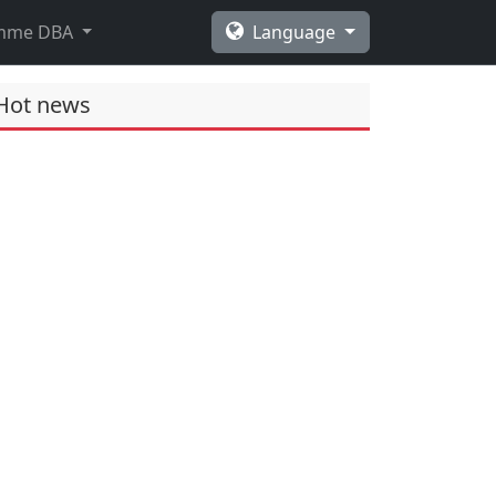
amme DBA
Language
Hot news