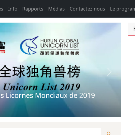
és
Info
Rapports
Médias
Contactez nous
Le progr
Next
 Licornes Mondiaux de 2019