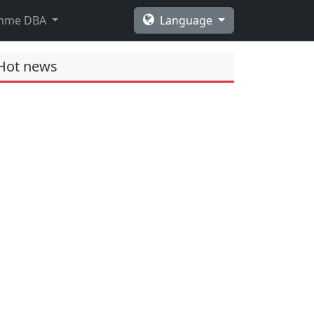
amme DBA
Language
Hot news