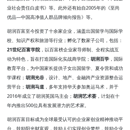
业社会责任白皮书》等。此外还有始自2005年的《至尚
优品—中国高净值人群品牌倾向报告》等。
胡润百富至今投资了十余家企业，涵盖出国留学与国际学
校、知识产权和旅游等行业；孵化了数家子公司，包括：
21世纪百富学院
，以百富榜企业家导师制、全程实战互
动为特色，旨在打造国际化实战商学院；
胡润百学
，国际
教育平台，为中国家长提供子女出国留学、夏令营和成功
学课程；
胡润光谷
，设计、地产、金融跨产业资源整合运
营平台；
胡润马道
，多年支持华天参加奥运马术，并于
2016年成立了胡润英国马主会；
胡润艺术荟
，计划在十
年内推出500位具有发展潜力的艺术家。
胡润百富目标成为全球最受认可的企业家创业精神推动平
台，鼓励阳光财富观，鼓励人们实现创业梦想，鼓励企业