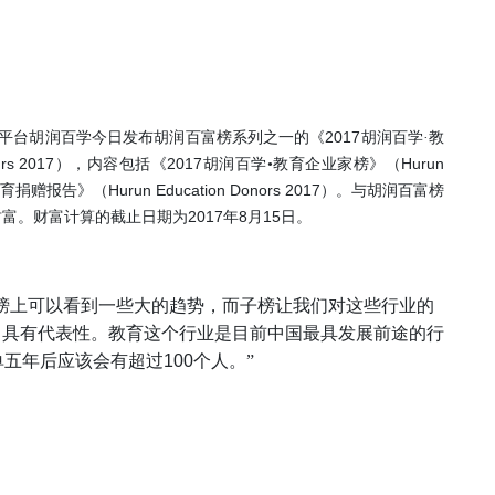
2017
平台胡润百学今日发布胡润百富榜系列之一的《
胡润百学
·
教
urs
2017
2017
Hurun
），内容包括《
胡润百学•教育企业家榜》（
Hurun Education Donors 2017
教育捐赠报告》（
）。与胡润百富榜
2017
8
15
财富。财富计算的截止日期为
年
月
日。
榜上可以看到一些大的趋势，而子榜让我们对这些行业的
中具有代表性。教育这个行业是目前中国最具发展前途的行
单五年后应该会有超过
100
个人。”