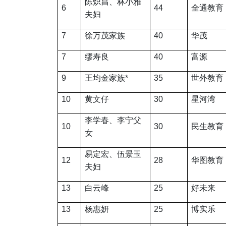
陈炽昌、林小雅
6
44
全通教育
夫妇
7
徐万茂家族
40
华茂
7
缪寿良
40
富源
9
王均金家族
*
35
世外教育
10
黄文仔
30
星河湾
李学春、李宁父
10
30
民生教育
女
易定宏、伍景玉
12
28
华图教育
夫妇
13
白云峰
25
好未来
13
杨惠妍
25
博实乐