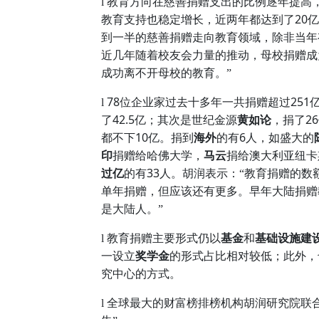
l
教育方向在慈善捐赠支出的比例逐年提高
20
教育支持也稳定增长，近两年都达到了
亿
到一半的慈善捐赠走向教育领域，除非当年
近几年随着校友会力量的推动，母校捐赠成
成功离不开母校的教育。”
78
251
l
位企业家过去十多年一共捐赠超过
42.5
26
了
亿；其次是世纪金源
黄如论
，捐了
10
6
都不下
亿。捐到
海外
的有
人，如盛大的
印
捐赠给哈佛大学，
马云
捐给澳大利亚纽卡
33
过亿
的有
人。胡润表示：“教育捐赠的数
单年捐赠，但应该还有更多。早年大陆捐赠
是大陆人。”
l
教育捐赠主要形式仍以
基金
和
基础设施建
一设立
奖学金
的形式占比相对较低；此外，
究中心的方式。
l
全球最大的财富榜排榜机构胡润研究院联