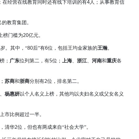
4
；在经营在线教育同时还有线下培训的有
人；从事教育信
己的教育集团。
20
上榜门槛为
亿元。
5
岁。其中，“
80
后”有
6
位，包括王均金家族的
王瀚
。
5
榜；
广东
位列第二，有
位；
上海
、
浙江
、
河南
和
重庆
各
2
；
苏商
和
浙商
分别有
位，排名第二。
、
杨惠妍
以个人名义上榜，其他均以夫妇名义或父女名义
上市比例超过一半。
2
，清华
位，但也有两成来自“社会大学”。