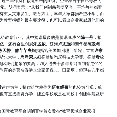
50%
，近三年保持在接近
的比例。企业家对于自己母校的
元。胡润表示：“从我们创制慈善榜至今，平均每年都看
有重大灾难发生。教育方面，早年大家都捐希望小学，而
为教育捐赠的最主要途径，也可以看出企业家感恩他们的
46
亿给教育行业
。其中捐赠最多的是腾讯
岁的
陈一丹
，捐
亿；还有合生创展
朱孟依
、泛海
卢志强
和新华都
陈发树
，
陈天桥
、
雒芊芊夫妇
捐赠给美国加州理工学院
，首富
许家
斯尔大学，
周泽荣夫妇
捐赠给悉尼科技大学等。捐赠
母校
78
额比我们想象的要高，
人过去十多年都能看到有过亿的
教育的是著名香港企业家邵逸夫、田家炳，但现在几乎都
设
运作为主；捐赠给学校作为
研究经费
的也较为可观；单
也有直接捐资办学，建立学校或是在高校中创建学院及研
合国际教育平台胡润百学首次发布“教育领域企业家报