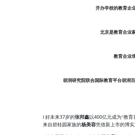
开办学校的教育企
北京是教育企业
教育企业
胡润研究院联合国际教育平台胡润
37
400
l
好未来
岁的
张邦鑫
以
亿元成为“教育
来自碧桂园家族的
杨美容
凭借新上市的博实