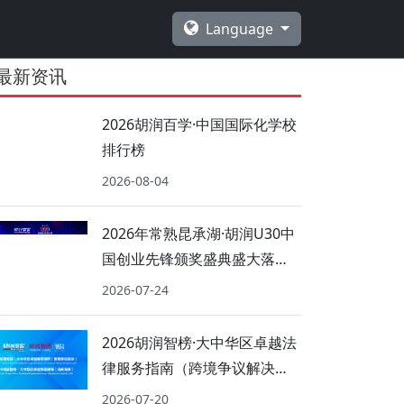
Language
最新资讯
2026胡润百学·中国国际化学校
排行榜
2026-08-04
2026年常熟昆承湖·胡润U30中
国创业先锋颁奖盛典盛大落
幕！
2026-07-24
2026胡润智榜·大中华区卓越法
律服务指南（跨境争议解决、
海商海事）
2026-07-20