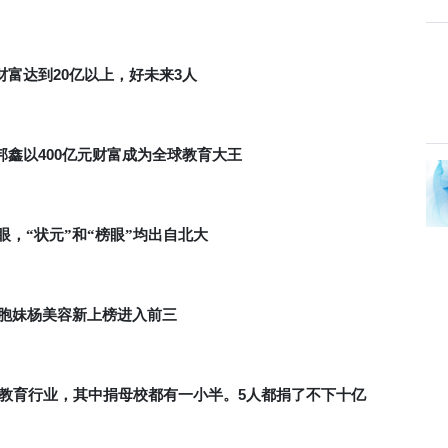
20
3
财富达到
亿以上，好未来
人
400
邦鑫以
亿元财富成为全球教育大王
，“状元”和“榜眼”均出自北大
胞妹杨美容新上榜进入前三
5
教育行业，其中捐母校都有一小半。
人都捐了不下十亿