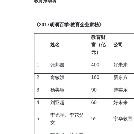
教育推动者
《
2017
胡润百学
·
教育企业家榜》
教育财
姓名
富（亿
公司
元）
1
张邦鑫
400
好未来
2
俞敏洪
160
新东方
3
杨美容
90
博实乐
4
刘亚超
60
好未来
李光宇、李花父
5
55
宇华教育
女