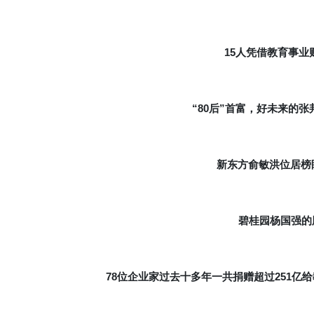
15
人凭借教育事业
“80
”
后
首富，好未来的张
新东方俞敏洪位居榜眼
碧桂园杨国强的
78
251
位企业家过去十多年一共捐赠超过
亿给