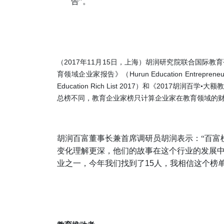
告”。
2017
11
15
（
年
月
日，上海）胡润研究院联合国际教育
Hurun Education
Entreprene
育领域企业家报告》（
Education Rich List
2017
2017
）和《
胡润百学•大额
总榜不同，教育企业家榜只计算企业家在教育领域的
胡润百富董事长兼首席调研员胡润表示：“百富
变化理解更深，他们的故事在这个行业的发展
业之一，今年我们找到了
15
人，我相信这个榜