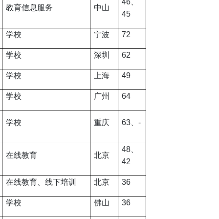
46
、
教育信息服务
中山
45
学校
宁波
72
学校
深圳
62
学校
上海
49
学校
广州
64
学校
重庆
63
、
-
48
、
在线教育
北京
42
在线教育、线下培训
北京
36
学校
佛山
36