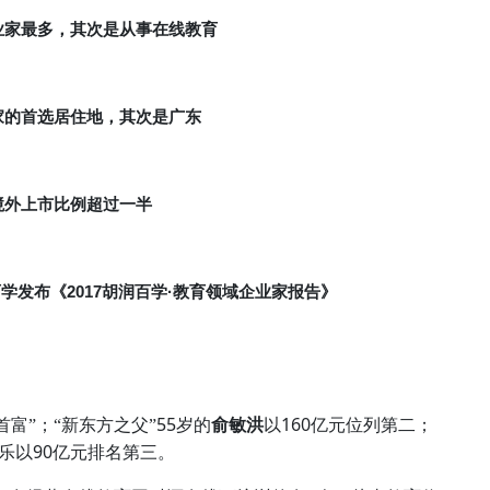
业家最多，其次是从事在线教育
家的首选居住地，其次是广东
境外上市比例超过一半
2017
·
百学发布《
胡润百学
教育领域企业家报告》
55
160
首富”；“新东方之父”
岁的
俞敏洪
以
亿元位列第二；
90
乐以
亿元排名第三。