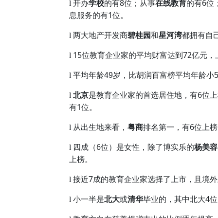
8
6
l
开办
学校
的有
位；从事
在线教育
的有
位
1
息服务的有
位。
l
两大地产开发商
碧桂园
和
星河湾
都拥有自
15
72
l
位教育企业家的平均财富
达到
亿元，
l
平均年龄
49
岁，比胡润百富榜平均年龄小
6
l
北京
是教育企业家的首选居住地，有
位上
1
有
位。
6
l
从出生地来看，
粤商
排名第一，有
位上榜
6
l
四成（
位）是女性，除了博实乐的
杨美容
上榜。
7
l
接近
成的教育企业家选择了上市，且境外
4
l
小一半是
北大
或
清华
毕业的，其中北大
位