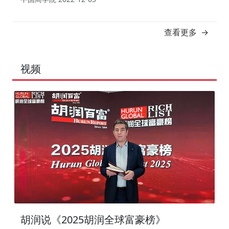
联合举办，央广网女性教育联合主办。 本次盛典活
动的主要价值在于，通过结合国家经济、产业经济、
企业环境、技术环境、竞争环境等因素，回顾中国商
查看更多 →
学教育的所取得的成就，同时针对中国商学教育面临
的新挑战、新问题，进行多维度、多思想的碰撞，以
夯实中国商学教育的基础，同时展望未来。
视频
胡润说《2025胡润全球富豪榜》