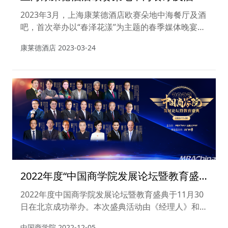
“春泽花漾”媒体晚宴
2023年3月，上海康莱德酒店欧赛朵地中海餐厅及酒
吧，首次举办以“春泽花漾”为主题的春季媒体晚宴，
二十余家媒体及宾客应邀出席，多场景深入展现餐厅
康莱德酒店
2023-03-24
理念及定位。
2022年度“中国商学院发展论坛暨教育盛
典”成功举办！
2022年度中国商学院发展论坛暨教育盛典于11月30
日在北京成功举办。本次盛典活动由《经理人》和致
力于帮助中国企业管理者成长的高端平台MBAChina
中国商学院
2022-12-05