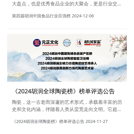
大盘点，也是优秀食品企业的大聚会，更是行业交流
届胡润中国食品行业百强榜发布暨颁奖盛
合作和未来趋势解读的大平台。根据《2023环球首
典
第四届胡润中国食品行业百强榜
2024-12-06
发·胡润中国食品行业百强榜》显示，上榜的百强食
品企业涵盖食品综合、酒类、软饮料、乳制品、肉制
品、调味品、烘培、粮油、保健食品和农牧行业。民
营企业对食品行业贡献很大，百强中65%是民营企
业，上榜企业总价值8万亿元。
《2024胡润全球陶瓷榜》榜单评选公告
陶瓷，这一古老而深邃的艺术形式，承载着丰富的历
史和文化内涵，伴随着人类从蛮荒走向文明。它超越
了时间、空间和地理文化的限制，让人们与更广阔的
《2024胡润全球陶瓷榜》榜单评选公告
2024-11-27
世界沟通和联系。与此同时，它在现代生活中扮演着
多重角色，无论是作为艺术品，还是作为实用品，陶