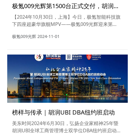
极氪009光辉第1500台正式交付，胡润百
富董事长兼首席调研官胡润成为尊贵车主
【2024年10月30日，上海】今日，极氪智能科技旗
下四座超豪华旗舰MPV——极氪009光辉迎来第
1500台交付。自5月24日正式开启交付以来，极氪
极氪009光辉
2024-11-01
009光辉仅用115天便实现交付破千，第159天迎来
第1500台交付，再次刷新四座超豪华旗舰MPV交付
速度纪录。
榜样与传承｜胡润UBI DBA纽约班启动
美东时间2024年6月30日，弘扬企业家精神25年暨
胡润UBI全球工商管理博士双学位DBA纽约班启动会