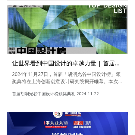
瓷都以其独特的魅力，深深地融入我们的生活。
让世界看到中国设计的卓越力量 | 首届胡
润光谷中国设计榜颁奖典礼
2024年11月27日，首届「胡润光谷中国设计榜」颁
奖典将在上海创新创意设计研究院揭开帷幕。本次盛
典将带您共同开启「胡润光谷中国设计榜」正式发
首届胡润光谷中国设计榜颁奖典礼
2024-11-22
布，感受探寻与发现之美，触碰中国设计文化的肌
理，为中国设计领域，拥有传奇创新的设计者加冕。
现场将邀请众多中国顶尖设计师、艺术家、企业家共
同见证首届「胡润光谷中国设计榜」的辉煌和室内设
计圈的光辉瞬间。