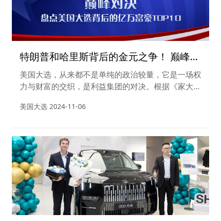
特朗普和哈里斯背后的金元之争！ 巅峰对
决：盘点美国大选背后的亿万富豪TOP10
美国大选，从来都不是单纯的政治较量，它是一场权
力与财富的交织，是利益集团的对决。根据《家大业
大酒・2024 胡润全球富豪榜》，用财富数字揭开那
美国大选
2024-11-06
些隐藏在大选背后、左右局势的亿万富豪的神秘面
纱。