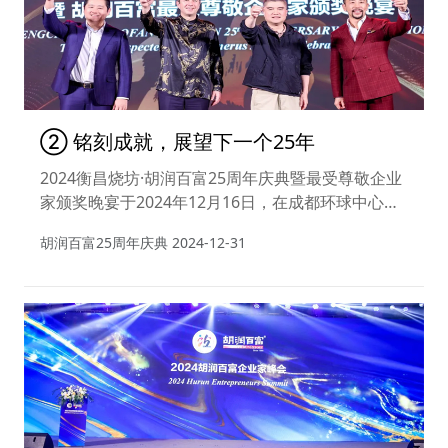
② 铭刻成就，展望下一个25年
2024衡昌烧坊·胡润百富25周年庆典暨最受尊敬企业
家颁奖晚宴于2024年12月16日，在成都环球中心天
堂洲际大饭店拉开帷幕。 鄂尔多斯市委常委、副市
胡润百富25周年庆典
2024-12-31
长黄彦彰，福鼎市政府常务副市长庄超和等有关部门
领导，来自全球各地的上榜企业家代表、艺术家、设
计师，以及媒体朋友们，与胡润百富共同见证了这场
拥有豪华阵容的25周年盛宴。