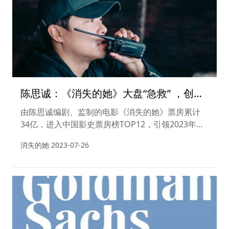
陈思诚：《消失的她》大盘“急救” ，创佳
作以飨观众
由陈思诚编剧、监制的电影《消失的她》票房累计
34亿，进入中国影史票房榜TOP12，引领2023年暑
期档观影热潮。作为中国影史首位票房破百亿的导
消失的她
2023-07-26
演，陈思诚导演电影票房累计超122亿，加上监制、
编剧、导演及主演作品，累计电影票房超200亿，是
中国电影市场最具商业价值和市场影响力的导演。