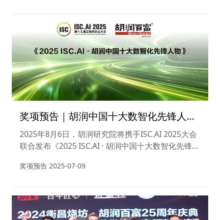
性化变革，我们正见证一场前所未有的智能革命。
奖项预告｜胡润中国十大数智化先锋人物
开启评选
2025年8月6日，胡润研究院将携手ISC.AI 2025大会
联合发布《2025 ISC.AI · 胡润中国十大数智化先锋人
物》。作为胡润研究院首次创设的专业奖项，该评选
奖项预告
2025-07-09
旨在甄选并表彰在中国数智化浪潮中引领方向、驱动
变革的杰出领军者。该奖项的发布不仅填补了数智化
领域专业评价体系的空白，更将为推动中国数智化进
程提供标杆参考，注入强劲动能。