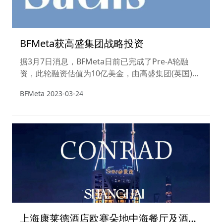
BFMeta获高盛集团战略投资
据3月7日消息，BFMeta日前已完成了Pre-A轮融
资，此轮融资估值为10亿美金，由高盛集团(英国)领
投。新加坡未来发展元宇宙基金会（FDMF）为
BFMeta
2023-03-24
BFMeta发起人。此消息已获得高盛英国内部证实。
上海康莱德酒店欧赛朵地中海餐厅及酒吧