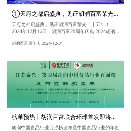
①天府之都启盛典，见证胡润百富荣光二
十五年
天府之都启盛典，见证胡润百富荣光二十五年！
2024年12月16日，胡润百富25周年庆典·2024胡润
百富企业家峰会在成都环球中心天堂洲际大饭店盛大
胡润百富周年庆
2024-12-31
启幕。此次庆典云集了来自全国各地的知名企业家、
财经界人士、商业投资机构以及政府要员，共同见证
胡润百富25年的辉煌历程与非凡成就。
榜单预热丨胡润百富联合环球首发即将在
泰兴市农产品加工园区举办江苏泰兴·第四
胡润中国食品行业百强榜发布是中国食品行业的年度