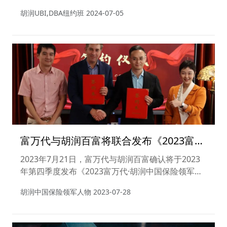
在纽约法拉盛举行。现场云集了美国的商界侨界学界
胡润UBI,DBA纽约班
2024-07-05
领袖汇聚一堂。胡润百富CEO兼集团出版人吕能幸、
亚裔之友联盟主席李天骥、美国江浙工商会会长丁天
云、全美华人华侨联合会副秘书长陈绍恭、前纽约州
众议员孟广瑞、华尔街周报，天下卫视主播安琪、美
国江浙工商总会名誉理事长叶青等嘉宾出席本场活
动。
富万代与胡润百富将联合发布《2023富万
代·胡润中国保险领军人物》榜单，报名通
2023年7月21日，富万代与胡润百富确认将于2023
年第四季度发布《2023富万代·胡润中国保险领军人
道已开启！
物》榜单，并举办《2023富万代·胡润中国保险领军
胡润中国保险领军人物
2023-07-28
人物》颁奖典礼活动，由胡润先生为上榜的中国保险
领军人物颁发奖项。