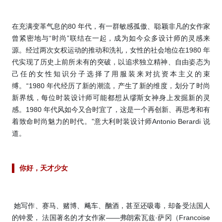
在充满变革气息的80 年代，有一群敏感孤傲、聪颖非凡的女作家
曾紧密地与“时尚”联结在一起，成为如今众多设计师的灵感来
源。经过两次女权运动的推动和洗礼，女性的社会地位在1980 年
代实现了历史上前所未有的突破，以追求独立精神、自由姿态为
己任的女性知识分子选择了用服装来对抗资本主义的束
缚。“1980 年代经历了新的潮流，产生了新的维度，划分了时尚
新界线，每位时装设计师可能都想从缪斯女神身上发掘新的灵
感。1980 年代风如今又合时宜了，这是一个再创新、再思考和有
着致命时尚魅力的时代。”意大利时装设计师Antonio Berardi 说
道。
你好
，
天才少女
她写作、赛马、赌博、飚车、酗酒，甚至还吸毒，却备受法国人
的钟爱， 法国著名的才女作家——弗朗索瓦兹·萨冈（Francoise