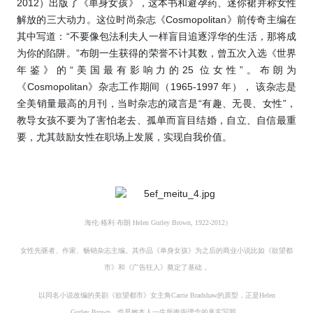
2012）出版了《单身女孩》，这本书和避孕药、迷你裙并称女性
解放的三大动力。这位时尚杂志《Cosmopolitan》前传奇主编在
其中写道：“不要像包法利夫人一样盲目追逐浮华的生活，那将成
为你的陷阱。”布朗一生获得的荣誉不计其数，曾五次入选《世界
年鉴》的“美国最有影响力的25 位女性”。布朗为
《Cosmopolitan》杂志工作期间（1965-1997 年）， 该杂志是
全美销量最高的月刊，当时杂志的箴言是“有趣、无畏、女性”，
教导女孩不要为了害怕老去、孤单而盲目结婚，自立、自信最重
要，尤其鼓励女性在职场上发展，实现自我价值。
海伦·格利·布朗
Helen Gurley Brown, 1922-2012）
女性先驱者、作家、畅销杂志主编。其作品《单身女孩》为之后的商业小说比如《欲望都
市》和《广告狂人》奠定了基础，
以同名小说改编的美剧《欲望都市》女主角Carrie Bradshaw的原型，正是Helen
Gurley Brown，也是她本人一生所推崇理念的真实写照。