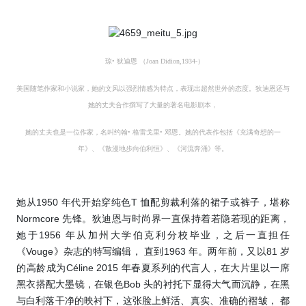
琼• 狄迪恩 （Joan Didion,1934-）
美国随笔作家和小说家，她的文风以强烈情感为特点，表现出超然世外的态度。狄迪恩还与
她的丈夫合作撰
写了大量的著名电影剧本，
她的丈夫也是一位作家，名叫约翰• 格雷戈里• 邓恩。
她的代表作包括《充满奇想的一
年》、《散漫地步向伯利恒》、《河流奔涌》等。
她从1950 年代开始穿纯色T 恤配剪裁利落的裙子或裤子，堪称
Normcore 先锋。狄迪恩与时尚界一直保持着若隐若现的距离，
她于1956 年从加州大学伯克利分校毕业，之后一直担任
《Vouge》杂志的特写编辑， 直到1963 年。两年前，又以81 岁
的高龄成为Céline 2015 年春夏系列的代言人，在大片里以一席
黑衣搭配大墨镜，在银色Bob 头的衬托下显得大气而沉静，在黑
与白利落干净的映衬下，这张脸上鲜活、真实、准确的褶皱， 都