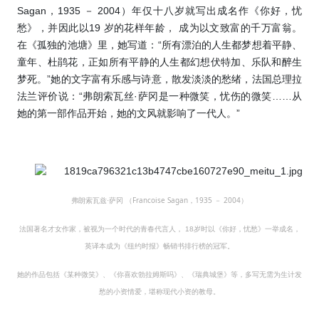
Sagan，1935 － 2004）年仅十八岁就写出成名作《你好，忧
愁》，并因此以19 岁的花样年龄， 成为以文致富的千万富翁。
在《孤独的池塘》里，她写道：“所有漂泊的人生都梦想着平静、
童年、杜鹃花，正如所有平静的人生都幻想伏特加、乐队和醉生
梦死。”她的文字富有乐感与诗意，散发淡淡的愁绪，法国总理拉
法兰评价说：“弗朗索瓦丝·萨冈是一种微笑，忧伤的微笑……从
她的第一部作品开始，她的文风就影响了一代人。”
（Francoise Sagan，1935 － 2004）
弗朗索瓦兹
·
萨冈
法国著名才女作家，被视为一个时代的青春代言人，
岁时以《你好，忧愁》一举成名，
18
英译本成为《纽约时报》畅销书排行榜的冠军。
她的作品包括《某种微笑》、《你喜欢勃拉姆斯吗》、《瑞典城堡》等，多写无需为生计发
愁的小资情爱，堪称现代小资的教母。