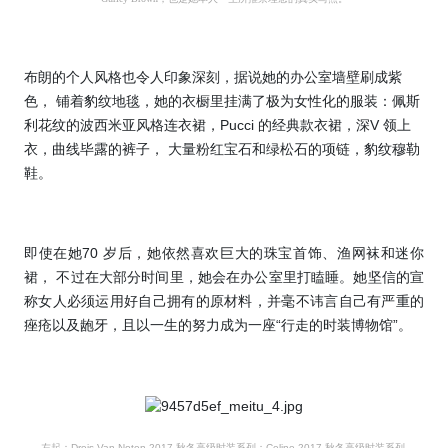
布朗的个人风格也令人印象深刻，据说她的办公室墙壁刷成紫
色， 铺着豹纹地毯，她的衣橱里挂满了极为女性化的服装：佩斯
利花纹的波西米亚风格连衣裙，Pucci 的经典款衣裙，深V 领上
衣，曲线毕露的裤子， 大量粉红宝石和绿松石的项链，豹纹穆勒
鞋。
即使在她70 岁后，她依然喜欢巨大的珠宝首饰、渔网袜和迷你
裙， 不过在大部分时间里，她会在办公室里打瞌睡。她坚信的宣
称女人必须运用好自己拥有的原材料，并毫不讳言自己有严重的
痤疮以及龅牙，且以一生的努力成为一座“行走的时装博物馆”。
左起：Dreis Van Noten 2017 秋冬高级时装系列；Celine 2017 秋冬高级时装系列