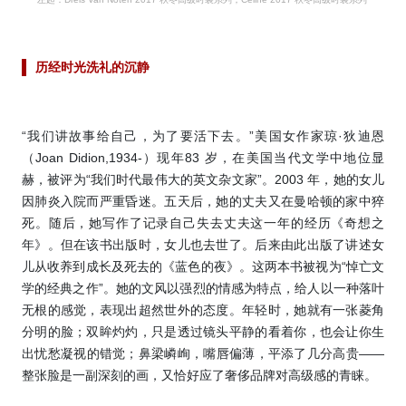
历经时光洗礼的沉静
“我们讲故事给自己，为了要活下去。”美国女作家琼·狄迪恩
（Joan Didion,1934-）现年83 岁，在美国当代文学中地位显
赫，被评为“我们时代最伟大的英文杂文家”。2003 年，她的女儿
因肺炎入院而严重昏迷。五天后，她的丈夫又在曼哈顿的家中猝
死。随后，她写作了记录自己失去丈夫这一年的经历《奇想之
年》。但在该书出版时，女儿也去世了。后来由此出版了讲述女
儿从收养到成长及死去的《蓝色的夜》。这两本书被视为“悼亡文
学的经典之作”。她的文风以强烈的情感为特点，给人以一种落叶
无根的感觉，表现出超然世外的态度。年轻时，她就有一张菱角
分明的脸；双眸灼灼，只是透过镜头平静的看着你，也会让你生
出忧愁凝视的错觉；鼻梁嶙峋，嘴唇偏薄，平添了几分高贵——
整张脸是一副深刻的画，又恰好应了奢侈品牌对高级感的青睐。