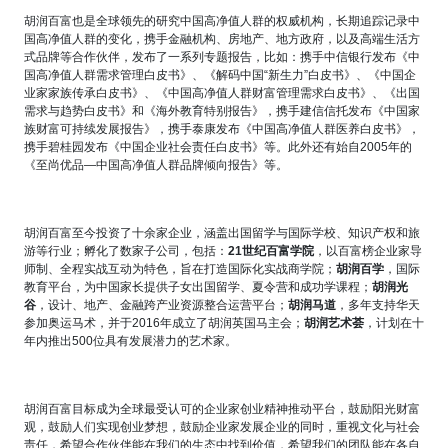
胡润百富也是全球领先的研究中国高净值人群的权威机构，长期追踪记录中
国高净值人群的变化，携手金融机构、房地产、地方政府，以及高端生活方
式品牌等合作伙伴，发布了一系列专题报告，比如：携手中信银行发布《中
国高净值人群需求管理白皮书》、《解码中国
“
新生力
”
白皮书》、《中国企
业家家族传承白皮书》、《中国高净值人群财富管理需求白皮书》、《出国
需求与趋势白皮书》和《海外教育特别报告》，携手建信信托发布《中国家
族财富可持续发展报告》，携手泰康发布《中国高净值人群医养白皮书》，
携手碧桂园发布《中国企业社会责任白皮书》等。此外还有始自
2005
年的
《至尚优品
—
中国高净值人群品牌倾向报告》等。
胡润百富至今投资了十余家企业，涵盖出国留学与国际学校、知识产权和旅
游等行业；孵化了数家子公司，包括：
21
世纪百富学院
，以百富榜企业家导
师制、全程实战互动为特色，旨在打造国际化实战商学院；
胡润百学
，国际
教育平台，为中国家长提供子女出国留学、夏令营和成功学课程；
胡润光
谷
，设计、地产、金融跨产业资源整合运营平台；
胡润马道
，多年支持华天
参加奥运马术，并于
2016
年成立了胡润英国马主会；
胡润艺术荟
，计划在十
年内推出
500
位具有发展潜力的艺术家。
胡润百富目标成为全球最受认可的企业家创业精神推动平台，鼓励阳光财富
观，鼓励人们实现创业梦想，鼓励企业家发展企业的同时，重视文化与社会
责任，希望合作伙伴能在我们的生态中找到价值，希望我们的团队能在各自