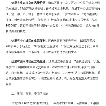
这里有生态江岛的风景秀丽。
海珠区是江中岛，区内
47
公里的环岛岸线
风光旖旎，
74
条河涌纵横交错，传承岭南水乡风貌，形成了中心城区独特的
江、涌、湖、园、林于一体的江岛生态系统。正如古诗所云：“海珠南岸好
停舟，树色波光相映浮”。被誉为“广州绿心”的海珠湿地也位居于此，占地
16500
亩，总面积相当于
3
个纽约中央公园、
4
个伦敦海德公园，是人与自然
和谐共生的典范。
这里有中心城区的生活便利。
区内教育医疗配套齐全，
8
所高等院校、
288
所中小学幼儿园，
290
家医疗卫生机构、
10
家三甲医院位居于此，中高
考成绩多年跃居广州市前茅，让市民享受舒适便利的生活。
这里有面向湾区的互联互通。
18
条过江桥梁隧道、
7
条轨道线路、“九纵
九横”主干路网构建立体化交通网络。在建中的广佛环线有机连接广州南
站、白云机场，建成后
15
分钟可达广州南站、
30
分钟可达白云国际机场。通
过琶洲港澳客运码头可
2
个小时直达香港机场，有力加强粤港澳大湾区互联
互通。
二、重商、富商、安商的海珠
作为“海上丝绸之路”的发源地、千年商都的主城区，合作共赢、互惠共