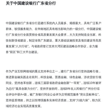
关于中国建设银行广东省分行
中国建设银行广东省分行是建行系统内人员最多、规模最大、具有广泛客户
群体、较强服务能力、在华南地区具有相当影响力的一级分行。中国建设银
行广东省分行全面贯彻全省高质量发展大会要求，大力支持制造业当家、科
技创新强省建设，制定绿美广东建设、重大基础设施投资及项目建设等高质
量发展“八大行动”。与省政府签订支持大湾区建设战略合作协议，全力服
务“双区”和三大平台建设。
作为产业互联网领域的重点支持单位之一，建行广东省分行坚持战略引领，
推进新金融实践走在前列，科技金融、普惠金融、绿色金融、涉农贷款引领
同业。坚持改革创新，连续三届获省政府金融创新“一等奖”，连续
10
年被评
为总行“最具创新力分行”。坚持开放协同，连续
8
年在人民银行广州分行综
合评估中获
A+
级，被广东银行同业公会评为文明规范服务“突出贡献单位”。
坚持提质增效，持之以恒增强服务实体经济质效，支持“六稳六保”，助力区
域经济社会实现高质量发展。