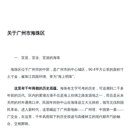
关于广州市海珠区
一、宜居、宜业、宜游的海珠
海珠区位于广州市的中部，是广州市的中心城区，
90.4
平方公里的面积寸
土寸金，被珠江四面环绕、誉为“海上明珠”。
这里有千年商都的历史底蕴。
海珠有文字可考的历史，可追溯到二千多
年前的汉代。区内的黄埔古港不仅是海上丝绸之路发源地之一，而且是从未
关闭的对外通商口岸。民国年间孙中山在海珠设立大元帅府，领导北伐和国
民革命。进入新时代，这里崛起了广州新地标——广州塔、中国第一展——
广交会，在这里，千年风雨留下的历史痕迹与高楼林立的现代都市巧妙融
合、交相辉映。