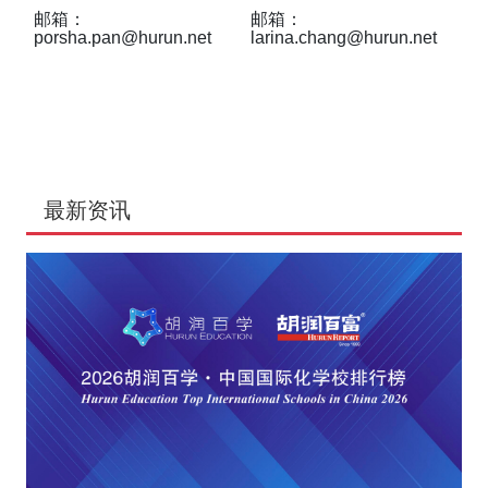
邮箱：
邮箱：
porsha.pan@hurun.net
larina.chang@hurun.net
最新资讯