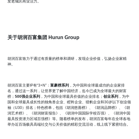
发老城区商业活力。
关于胡润百富集团
Hurun Group
胡润百富致力于通过有质量的榜单和调研，发现企业价值，弘扬企业家精
神。
胡润百富主要
IP
有
“3+N”
：
富豪榜系列
，为中国和全球最成功的企业家排
名，通过这一系列，让世界更了解中国经济，迄今已成为全球最大的财富
榜；
500
强企业系列
，为中国和全球最具价值的企业排名；
创业系列
，为中
国和全球最具成长性的独角兽企业、瞪羚企业、猎豹企业和
30
岁以下创业领
袖（
U30
）排名；特色榜单，包括《胡润慈善榜》、《胡润品牌榜》、《胡
润艺术榜》、《胡润财富报告》、《胡润中国国际学校百强》、《胡润中国
最具投资潜力区域百强榜》等。随着榜单的发布，胡润百富每年在全球各地
举办近百场极具高端社交与公关价值的精彩交流活动，线上线下紧密结合。