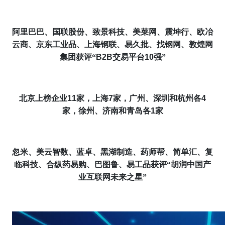
阿里巴巴、国联股份、致景科技、美菜网、震坤行、欧冶
云商、京东工业品、上海钢联、易久批、找钢网、敦煌网
集团获评“
B2B
交易平台
10
强”
北京上榜企业
11
家，上海
7
家，广州、深圳和杭州各
4
家，徐州、济南和青岛各
1
家
忽米、美云智数、蓝卓、黑湖制造、药师帮、简单汇、复
临科技、合纵药易购、巴图鲁、易工品获评“胡润中国产
业互联网未来之星”