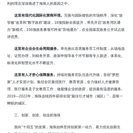
利的理念深深烙进了海珠人的基因之中。
这里有现代化国际化营商环境。
完善与国际接轨的市场秩序，深化“放
管服”改革和“数字政府”建设，
18
项指标全面提升，率先开启“政务湾区通
办”新模式，
156
项政务事项可跨省“异地通办”，在全国基层政务公开试点获
评优秀。
这里有企业全生命周期服务。
率先推出首席服务官工作制度，从场地选
址、证照办理，到税务开票、政策申报等各个环节都有专人跟进，体系化、
标准化和智慧化水平不断提升。
这里有人才舒心保障服务。
持续对服务官队伍迭代升级，首创“梦想·
家”人才安居计划。集结全区最优医疗、教育资源，全力做好人才健康管
理、医疗服务及子女教育工作，做最懂企业的政府，提供最有温度的服务。
2019—2022
年，海珠连续四年获得全国“最佳引才城市（城区）”，是唯一
蝉联的城区。
三、创新、创造、创业的海珠
面向“十四五”的发展，海珠始终坚持创新第一动力，着力优化创新生