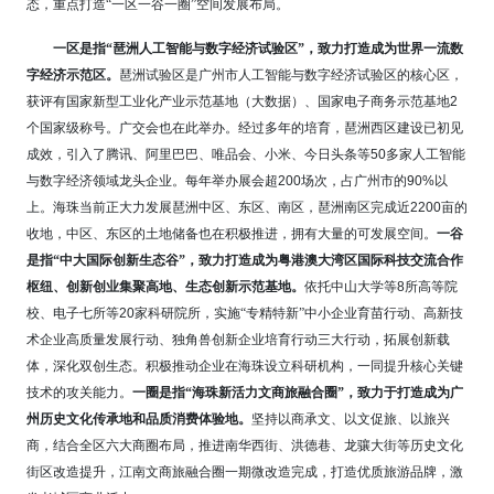
态，重点打造“一区一谷一圈”空间发展布局。
一区是指“琶洲人工智能与数字经济试验区”，致力打造成为世界一流数
字经济示范区。
琶洲试验区是广州市人工智能与数字经济试验区的核心区，
获评有国家新型工业化产业示范基地（大数据）、国家电子商务示范基地
2
个国家级称号。广交会也在此举办。经过多年的培育，琶洲西区建设已初见
成效，引入了腾讯、阿里巴巴、唯品会、小米、今日头条等
50
多家人工智能
与数字经济领域龙头企业。每年举办展会超
200
场次，占广州市的
90%
以
上。海珠当前正大力发展琶洲中区、东区、南区，琶洲南区完成近
2200
亩的
收地，中区、东区的土地储备也在积极推进，拥有大量的可发展空间。
一谷
是指“中大国际创新生态谷”，致力打造成为粤港澳大湾区国际科技交流合作
枢纽、创新创业集聚高地、生态创新示范基地。
依托中山大学等
8
所高等院
校、电子七所等
20
家科研院所，实施“专精特新”中小企业育苗行动、高新技
术企业高质量发展行动、独角兽创新企业培育行动三大行动，拓展创新载
体，深化双创生态。积极推动企业在海珠设立科研机构，一同提升核心关键
技术的攻关能力。
一圈是指“海珠新活力文商旅融合圈”，致力于打造成为广
州历史文化传承地和品质消费体验地。
坚持以商承文、以文促旅、以旅兴
商，结合全区六大商圈布局，推进南华西街、洪德巷、龙骧大街等历史文化
街区改造提升，江南文商旅融合圈一期微改造完成，打造优质旅游品牌，激