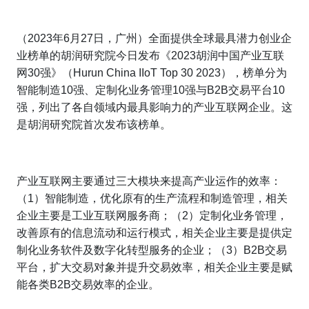
（
2023
年
6
月
27
日，广州）全面提供全球最具潜力创业企
业榜单的胡润研究院今日发布
《
2023
胡润中国产业互联
网
30
强》
（
Hurun China IIoT Top 30 2023
），榜单分为
智能制造
10
强、定制化业务管理
10
强与
B2B
交易平台
10
强，列出了各自领域内最具影响力的产业互联网企业。这
是胡润研究院首次发布该榜单。
产业互联网主要通过三大模块来提高产业运作的效率：
（
1
）智能制造，优化原有的生产流程和制造管理，相关
企业主要是工业互联网服务商；（
2
）定制化业务管理，
改善原有的信息流动和运行模式，相关企业主要是提供定
制化业务软件及数字化转型服务的企业；（
3
）
B2B
交易
平台，扩大交易对象并提升交易效率，相关企业主要是赋
能各类
B2B
交易效率的企业。