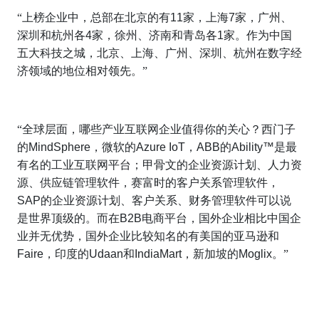
“上榜企业中，总部在北京的有
11
家，上海
7
家，广州、
深圳和杭州各
4
家，徐州、济南和青岛各
1
家。作为中国
五大科技之城，北京、上海、广州、深圳、杭州在数字经
济领域的地位相对领先。”
“全球层面，哪些产业互联网企业值得你的关心？西门子
的
MindSphere
，微软的
Azure IoT
，
ABB
的
Ability™
是最
有名的工业互联网平台；甲骨文的企业资源计划、人力资
源、供应链管理软件，赛富时的客户关系管理软件，
SAP
的企业资源计划、客户关系、财务管理软件可以说
是世界顶级的。而在
B2B
电商平台，国外企业相比中国企
业并无优势，国外企业比较知名的有美国的亚马逊和
Faire
，印度的
Udaan
和
IndiaMart
，新加坡的
Moglix
。”