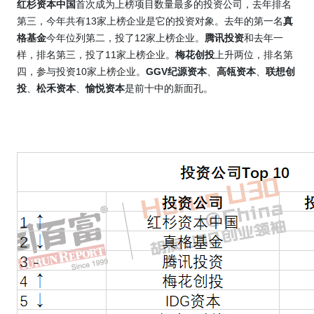
红杉资本中国
首次成为上榜项目数量最多的投资公司，去年排名
第三，今年共有
13
家上榜企业是它的投资对象。去年的第一名
真
格基金
今年位列第二，投了
12
家上榜企业。
腾讯投资
和去年一
样，排名第三，投了
11
家上榜企业。
梅花创投
上升两位，排名第
四，参与投资
10
家上榜企业。
GGV
纪源资本
、
高瓴资本
、
联想创
投
、
松禾资本
、
愉悦资本
是前十中的新面孔。