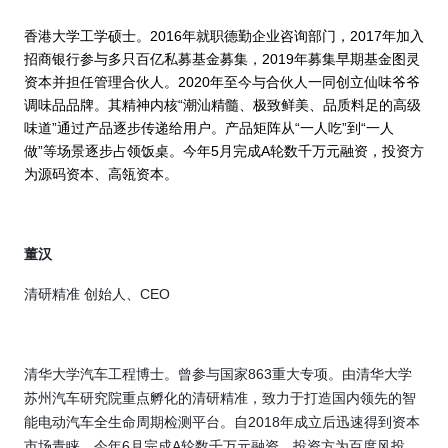
香港大学工学硕士。
2016
年就职德勤企业咨询部门，
2017
年加入
招商银行参与多只百亿私募基金募集，
2019
年募集早期基金图灵
资本并担任管理合伙人。
2020
年至今与合伙人一同创立仙味爷爷
调味品品牌。其精神内核“潮汕精髓、极致鲜美、品质料足的高级
味道”通过产品逐步传递给用户。产品矩阵从“一人吃”到“一人
做”等场景逐步占领饭桌。今年
5
月完成
A
轮数千万元融资，投资方
为源码资本、高瓴资本。
董汉
清研精准 创始人、
CEO
清华大学汽车工程博士。曾参与国家
863
重大专项。由清华大学
苏州汽车研究院重点孵化的清研精准，致力于打造国内领先的智
能电动汽车全生命周期检测平台。自
2018
年成立后迅速得到资本
市场青睐。今年
6
月完成
A
轮数千万元融资，投资方为百度风投、