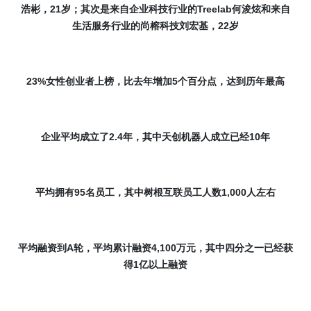
浩彬，
21
岁；其次是来自企业科技行业的
Treelab
何浚炫和来自
生活服务行业的尚榕科技刘宏基，
22
岁
23%
女性创业者上榜，比去年增加
5
个百分点，达到历年最高
企业平均成立了
2.4
年，其中天创机器人成立已经
10
年
平均拥有
95
名员工，其中树根互联员工人数
1,000
人左右
平均融资到
A
轮，平均累计融资
4,100
万元
，
其中四分之一已经获
得
1
亿以上融资