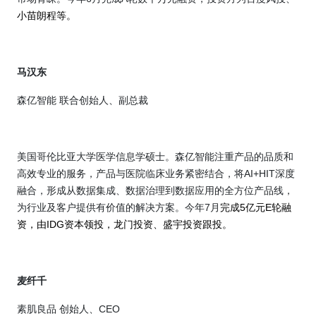
小苗朗程等。
马汉东
森亿智能 联合创始人、副总裁
美国哥伦比亚大学医学信息学硕士。森亿智能注重产品的品质和
高效专业的服务，产品与医院临床业务紧密结合，将
AI+HIT
深度
融合，形成从数据集成、数据治理到数据应用的全方位产品线，
为行业及客户提供有价值的解决方案。今年
7
月
完成
5
亿元
E
轮融
资，由
IDG
资本领投，龙门投资、盛宇投资跟投。
麦纤千
素肌良品 创始人、
CEO