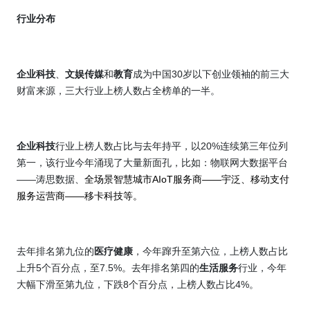
行业分布
企业科技
、
文娱传媒
和
教育
成为中国
30
岁以下创业领袖的前三大
财富来源，三大行业上榜人数占全榜单的
一半。
企业科技
行业上榜人数占比与去年持平，以
20
%
连续第三年位列
第一，该行业今年涌现了大量新面孔，比如：物联网大数据平台
——涛思数据、
全场景智慧城市
AIoT
服务商——宇泛、移动支付
服务运营商——移卡科技等。
去年排名第九位的
医疗健康
，今年蹿升至第六位，上榜人数占比
上升
5
个百分点，至
7.5%
。去年排名第四的
生活服务
行业，今年
大幅下滑至第九位，下跌
8
个百分点，上榜人数占比
4%
。