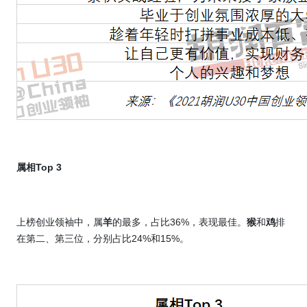
属相
Top 3
上榜创业领袖中，
属
羊
的最多，占比
36%
，表现最佳。
猴
和
鸡
排
在第二、第三位，分别占比
24%
和
15%
。