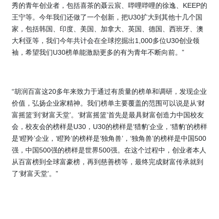
秀的青年创业者，包括喜茶的聂云宸、哔哩哔哩的徐逸、
KEEP
的
王宁等。今年我们还做了一个创新，把
U30
扩大到其他十几个国
家，包括韩国、印度、美国、加拿大、英国、德国、西班牙、澳
大利亚等，我们今年共计会在全球挖掘出
1,000
多位
U30
创业领
袖，希望我们
U30
榜单能激励更多的有为青年不断向前。”
“胡润百富这
20
多年来致力于通过有质量的榜单和调研，发现企业
价值，弘扬企业家精神。我们榜单主要覆盖的范围可以说是从‘财
富摇篮’到‘财富天堂’。‘财富摇篮’首先是最具财富创造力中国校友
会，校友会的榜样是
U30
，
U30
的榜样是‘猎豹’企业，‘猎豹’的榜样
是‘瞪羚’企业，‘瞪羚’的榜样是‘独角兽’，‘独角兽’的榜样是中国
500
强，中国
500
强的榜样是世界
500
强。在这个过程中，创业者本人
从百富榜到全球富豪榜，再到慈善榜等，最终完成财富传承就到
了‘财富天堂’。”