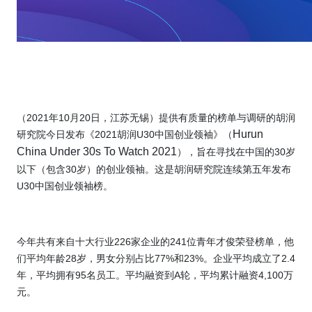
（
2021
年
10
月
20
日，江苏无锡）提供有质量的榜单与调研的胡润
Hurun
研究院今日发布《
2021
胡润
U30
中国创业领袖》（
China Under 30s To Watch 2021
），旨在寻找在中国的
30
岁
以下（包含
30
岁）的创业领袖。这是胡润研究院连续第五年发布
U30
中国创业领袖榜。
今年共有来自十大行业
226
家企业的
241
位青年才俊荣登榜单，他
们平均年龄
28
岁，男女分别占比
77%
和
23%
。企业平均成立了
2.4
年，平均拥有
95
名员工。平均融资到
A
轮，平均累计融资
4,100
万
元。