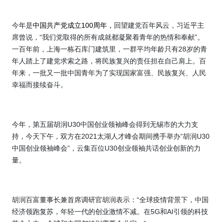
今年是
中国共产党成立
100
周年，
回望建党百年风云，习近平主
席曾说，“我们党取得的所有成就都凝聚着青年的热情和奉献”。
一百年前，上海一栋石库门建筑里，一群平均年龄只有
28
岁的青
年人踏上了建党求索之路，将民族复兴的责任担在自己肩上。百
年来，一批又一批中国青年为了实现国家富强、民族复兴、人民
幸福而接续奋斗。
今年，第五届胡润
U30
中国创业领袖峰会得到无锡市的大力支
持，今天下午，双方在
2021
太湖人才峰会期间携手举办“胡润
U30
中国创业领袖峰会”，云集百位
U30
创业领袖共话创业创新的力
量。
胡润百富董事长兼首席调研官胡润表示：“全球疫情背景下，中国
经济领跑复苏，年轻一代的创业激情不减。在
5G
和
AI
引领的科技