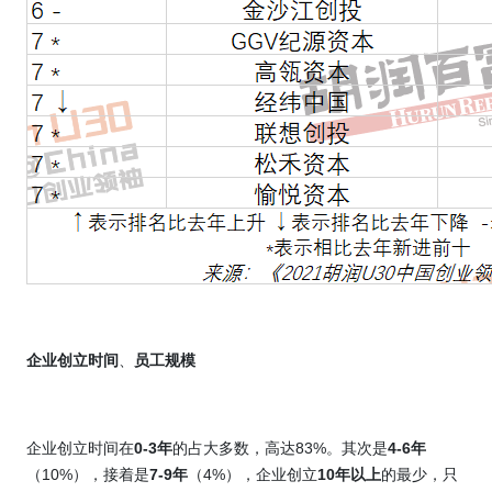
企业创立时间
、
员工规模
企业创立时间在
0-3
年
的占大多数，高达
83%
。其次是
4-6
年
（
10%
），接着是
7-9
年
（
4%
），企业创立
10
年以上
的最少，只