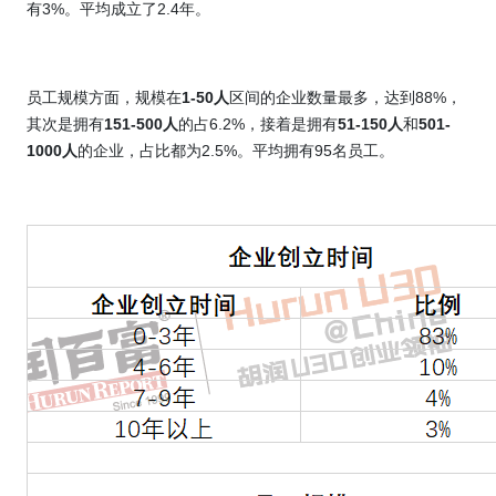
有
3%
。平均成立了
2.4
年。
员工规模方面，规模在
1-50
人
区间的企业数量最多，达到
88%
，
其次是拥有
151-500
人
的占
6.2%
，接着是拥有
51-150
人
和
501-
1000
人
的企业，占比都为
2.5%
。平均拥有
95
名员工。