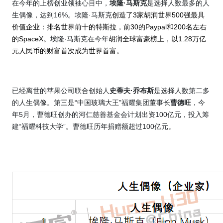
在今年的上榜创业领袖心目中，
埃隆
·
马斯克
是选择人数最多的人
生偶像，达到
16%
。埃隆
·
马斯克
创造了
3
家胡润世界
500
强最具
价值企业：排名世界前十的特斯拉，前
30
的
Paypal
和
200
名左右
的
SpaceX
。
埃隆
·
马斯克在今年
胡润全球富豪榜上，以
1.28
万亿
元人民币的财富首次成为世界首富。
已经离世的苹果公司联合创始人
史蒂夫
·
乔布斯
是选择人数第二多
的人生偶像。第三是“中国玻璃大王”福耀集团董事长
曹德旺
，今
年
5
月，曹德旺创办的河仁慈善基金会计划出资
100
亿元，投入筹
建“福耀科技大学”。曹德旺历年捐赠额超过
100
亿元。