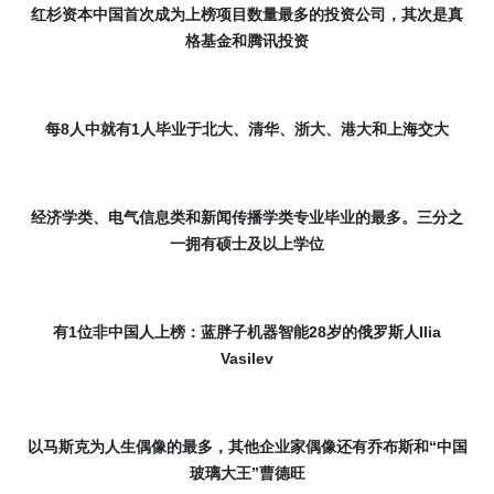
红杉资本中国首次成为上榜项目数量最多的投资公司，其次是真
格基金和腾讯投资
每
8
人中就有
1
人毕业于北大、清华、浙大、港大和上海交大
经济学类、电气信息类和新闻传播学类专业毕业的最多
。三分之
一拥有硕士及以上学位
有
1
位非中国人上榜：蓝胖子机器智能
28
岁的俄罗斯人
Ilia
Vasilev
以
马斯克为
人生偶像的最多，其他企业家偶像还有
乔布斯和“中国
玻璃大王”曹德旺