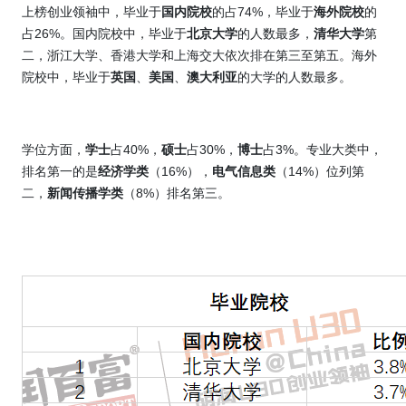
上榜创业领袖中，
毕业于
国内院校
的占
74%
，毕业于
海外院校
的
占
26%
。国内院校中，毕业于
北京大学
的人数最多，
清华大学
第
二，浙江大学、香港大学和上海交大依次排在第三至第五。海外
院校中，毕业于
英国
、
美国
、
澳大利亚
的大学的人数最多。
学位方面，
学士
占
40%
，
硕士
占
30%
，
博士
占
3%
。专业大类中，
排名第一的是
经济学类
（
16%
），
电气信息类
（
14%
）位列第
二，
新闻传播学类
（
8%
）排名第三
。