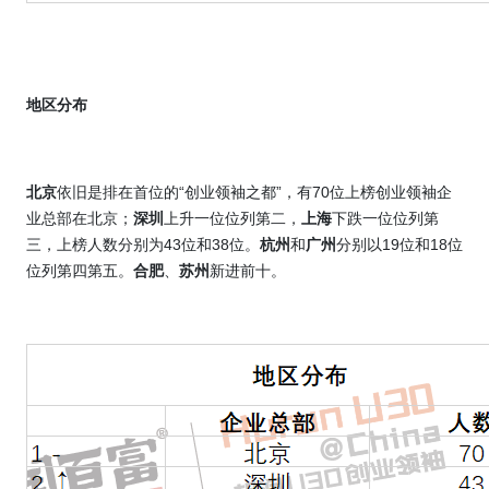
地区分布
北京
依旧是排在首位的“创业领袖之都”，有
70
位上榜创业领袖企
业总部在北京；
深圳
上升一位位列第二，
上海
下跌一位位列第
三，上榜人数分别为
43
位和
38
位。
杭州
和
广州
分别以
19
位和
18
位
位列第四第五。
合肥
、
苏州
新进前十。