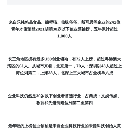
来自乐纯悠品食品、编程猫、仙味爷爷、戴可思等企业的
241
位
青年才俊荣登
2021
胡润
30
岁以下创业领袖榜，五年累计超过
1,000
人
长三角地区拥有最多
U30
创业领袖，有
72
人上榜，超过粤港澳大
湾区的
61
人。从城市来看，北京第一，
70
人；深圳以
43
人超过上
海位列第二，上海
38
人，北深上三大城市占全榜单六成
企业科技仍然是
30
岁以下创业者首选行业，占两成；文娱传媒、
教育和先进制造位列第二至第四
最年轻的上榜创业领袖是来自企业科技行业的未源科技创始人黄