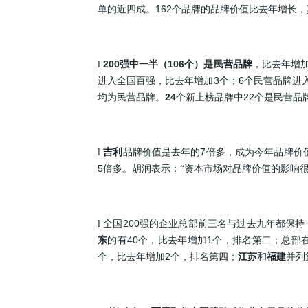
162
单的近四成。
个品牌的品牌价值比去年增长，
200
106
l
强中一半（
个）是民营品牌
，比去年增
3
6
进入全国百强，比去年增加
个；
个民营品牌进
24
22
均为民营品牌。
个新上榜品牌中
个是民营品
7
l
吉利
品牌价值是去年的
倍多，成为今年品牌价
5
倍多。胡润表示：“资本市场对品牌价值的影响很
200
l
全国
强的企业总部前三名与过去九年都保持
40
1
东
的有
个，比去年增加
个，排名第二；总部
2
个，比去年增加
个，排名第四；
江苏
和
福建
并列