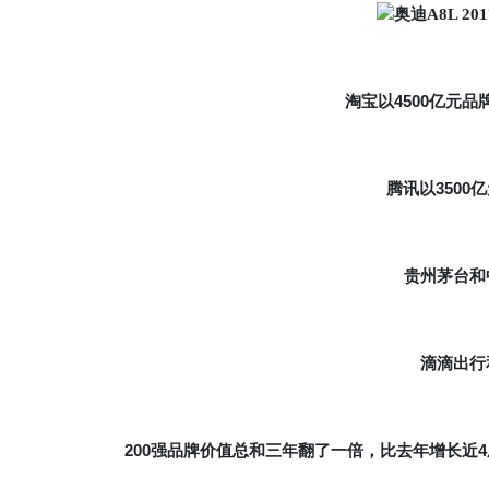
4500
淘宝以
亿元品
3500
腾讯以
亿
贵州茅台和
滴滴出行
200
4
强品牌价值总和三年翻了一倍，比去年增长近