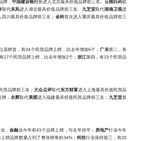
品牌，
中国建设银行
新进入北京最具价值品牌前三名。
云南白药
取
寿
取代
东风
进入湖北最具价值品牌前三名。
九芝堂
取代
湖南卫视
进
入四川最具价值品牌前三名；
金科
首次进入重庆最具价值品牌前三
34
6
位居榜首，有
个民营品牌上榜，比去年增加
个；
广东
第二，有
17
2
15
有
个民营品牌上榜，比去年增加
个；
浙江
第四，有
个民营品
民营品牌前三名；
大众点评
取代
东方财富
进入上海最具价值民营品
品牌，
永辉
取代
美图
进入福建最具价值民营品牌前三名；
九芝堂
首
43
行业，
金融
业今年有
个品牌上榜，与去年持平；
房地产
行业今年
34%
20
的上榜品牌数量占到了整张榜单的
；
科技
行业保持第三，有