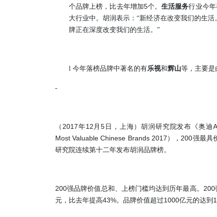
5
个品牌上榜，比去年增加
个。
生活服务
行业今年
大行业中。胡润表示：“新经济在改变我们的生活
牌正在深度改变我们的生活。”
l
今年落榜品牌中著名的有
乐视
和
辉山
等，主要是
2017
12
5
A
（
年
月
日，上海）胡润研究院发布《奥迪
Most Valuable Chinese Brands 2017
200
），
强最具
研究院连续第十二年发布胡润品牌榜。
200
200
强品牌价值总和、上榜门槛均达到历年最高。
43%
1000
1
元，比去年提高
。品牌价值超过
亿元的达到