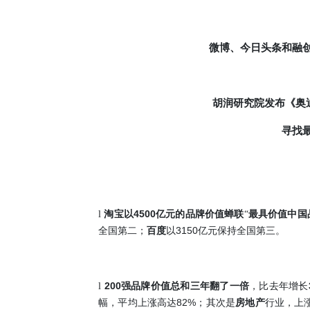
微博、今日头条和融
胡润研究院发布《奥
寻找
4500
l
淘宝
以
亿元的品牌价值蝉联
“
最具价值中国
3150
全国第二；
百度
以
亿元保持全国第三。
200
l
强品牌价值总和三年翻了一倍
，比去年增长
82%
幅，平均上涨高达
；
其次是
房地产
行业，上