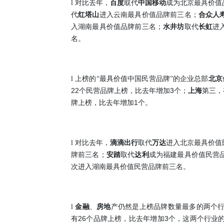
l
对比去年，
百度
取代
中国移动
成为北京最具价值
代
红塔山
进入云南最具价值品牌前三名；
合众人
入湖南最具价值品牌前三名；
水井坊
取代
长虹
进
名。
l
上榜的“最具价值中国民营品牌”的企业总部
北京
22
3
个民营品牌上榜，比去年增加
个；
上海
第三，
1
牌上榜，比去年增加
个。
l
对比去年，
滴滴出行
取代
万达
进入北京最具价值
牌前三名；
安踏
取代
达利
成为福建最具价值民营
次进入湖南最具价值民营品牌前三名。
l
金融
、
房地
产仍然是上榜品牌数量最多的两个
26
3
有
个品牌上榜，比去年增加
个，这两个行业