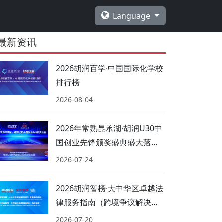
Language
最新资讯
2026胡润百学·中国国际化学校
排行榜
2026-08-04
2026年常熟昆承湖·胡润U30中
国创业先锋颁奖盛典盛大落
幕！
2026-07-24
2026胡润智榜·大中华区卓越法
律服务指南（跨境争议解决、
海商海事）
2026-07-20