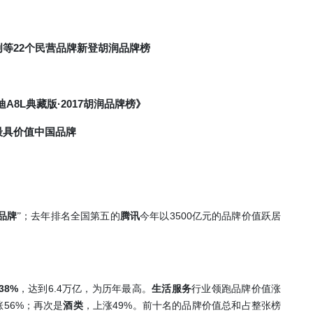
22
创等
个民营品牌新登胡润品牌榜
A8L
·2017
迪
典藏版
胡润品牌榜》
最具价值中国品牌
3500
品牌
”；去年排名全国第五的
腾讯
今年以
亿元的品牌价值跃居
38%
6.4
，达到
万亿，为历年最高。
生活服务
行业领跑品牌价值涨
56%
49%
涨
；再次是
酒类
，上涨
。前十名的品牌价值总和占整张榜