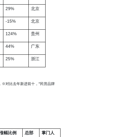
29%
北京
-15%
北京
124%
贵州
44%
广东
25%
浙江
，
※
对比去年新进前十，
*
民营品牌
涨幅比例
总部
掌门人