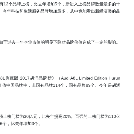
12
5
有
个品牌上榜，比去年增加
个，新进入上榜品牌数量最多的十
。今年科技和生活服务品牌增加最多，从中也能看出新经济类的品
由于过去一年企业市值的明显下降对品牌价值造成了一定的影响。
8L
2017
Audi A8L Limited Edition
Hurun
典藏版
·
胡润品牌榜》（
·
114
89
价值中国品牌中，非国有品牌
个，国有品牌
个。今年是胡润
30
20%
110
强上榜门槛为
亿元，比去年提高
。百强的上榜门槛为
亿
6
3
个，比去年增加
个。