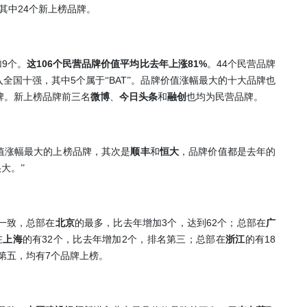
24
其中
个新上榜品牌。
9
106
81%
44
加
个。
这
个民营品牌价值平均比去年上涨
。
个民营品牌
5
BAT
入全国十强
，其中
个属于“
”
。品牌价值涨幅最大的十大品牌也
牌。
新上榜品牌前三名
微博
、
今日头条
和
融创
也
均为民营品牌。
值涨幅最大的上榜品牌，其次是
顺丰
和
恒大
，品牌价值都是去年的
大。”
3
62
一致，总部在
北京
的最多，比去年增加
个，达到
个；总部在
广
32
2
18
在
上海
的有
个，比去年增加
个，排名第三；总部在
浙江
的有
7
第五，均有
个品牌上榜。