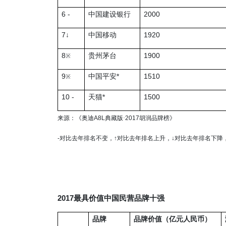
6 -
2000
中国建设银行
7
1920
↓
中国移动
8
1900
贵州茅台
※
9
*
1510
中国平安
※
10 -
*
1500
天猫
来源：《奥迪
A8L
典藏版
·
2017
胡润品牌榜》
-
对比去年排名不变，
↑
对比去年排名上升，
↓
对比去年排名下降
2017
最具价值中国民营品牌十强
品牌
品牌价值（亿元人民币）