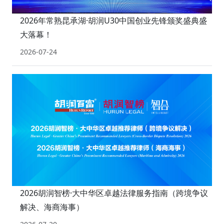
2026年常熟昆承湖·胡润U30中国创业先锋颁奖盛典盛
大落幕！
2026-07-24
2026胡润智榜·大中华区卓越法律服务指南（跨境争议
解决、海商海事）