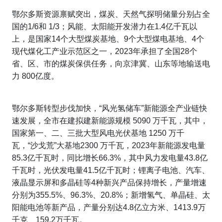
鄂尔多斯资源禀赋突出，煤炭、天然气探明储量分别占全
国的1/6和 1/3；风能、太阳能开发潜力在1.4亿千瓦以
上，是国家14个大型煤炭基地、9个大型煤电基地、4个
现代煤化工产业示范区之一，2023年承担了全国28个
省、区、市的煤炭保供任务，向京津冀、山东等地输送电
力 800亿度。
鄂尔多斯转型步伐加快，“风光氢储车”新能源全产业链快
速发展，全市在建拟建新能源规模 5090 万千瓦，其中，
国家第一、二、三批大型风电光伏基地 1250 万千
瓦，“沙戈荒”大基地2300 万千瓦，2023年新能源发电量
85.3亿千瓦时，同比增长66.3%，其中风力发电量43.8亿
千瓦时，光伏发电量41.5亿千瓦时；锂离子电池、汽车、
液晶显示屏和多晶硅等4种新兴产品保持增长，产量增速
分别为355.5%、96.3%、20.8%；新增氢气、单晶硅、太
阳能电池等新产品，产量分别达4.8亿立方米、1413.9万
千克、159.2万千瓦。