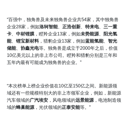
“百强中，独角兽及未来独角兽企业共54家，其中独角兽
企业28家，例如
洛轲智能
、
正浩创新
、
特来电
、
三一重
卡
、
中材锂膜
，瞪羚企业13家，例如
未势能源
、
阳光氢
能
、
锂宝新材料
，猎豹企业13家，例如
蓝能氢能
、
智光
储能
、
协鑫光电
等。独角兽是成立于2000年之后，价值
10亿美元以上的非上市公司。瞪羚和猎豹分别是三年和
五年内最有可能成为独角兽的企业。”
“本次榜单上榜企业价值在10亿至150亿之间。新能源领
域还有一些规模特别大的非上市领军企业，例如，新能源
汽车领域的
广汽埃安
，风电领域的
远景能源
，电池制造领
域的
蜂巢能源
，光伏领域的
正泰安能
等。”