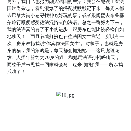
另外，我自己也努力融入法国的生活：我会在地铁上看法
国时尚杂志，看到潮爆了的搭配就默默记下来；每周末都
去巴黎大街小巷寻找神奇好玩的事；或者跟闺蜜去布鲁塞
尔旅行顺便感受德法混搭式的法语。总之一番努力下来，
我的法语真的有了不小的进步，跟房东也能比较轻松自如
地聊天了，而且衣着打扮也在往法国女生靠近，所以有一
次，房东表扬我说“你真像法国女生”。对榛子，也就是房
东的猫，我的策略是，每天都会拥抱她——这只虎斑花
纹、人类年龄约为70岁的猫，和她用法语打招呼聊天，
而榛子后来见我一回家就会马上过来“拥抱”我——所以我
成功了！