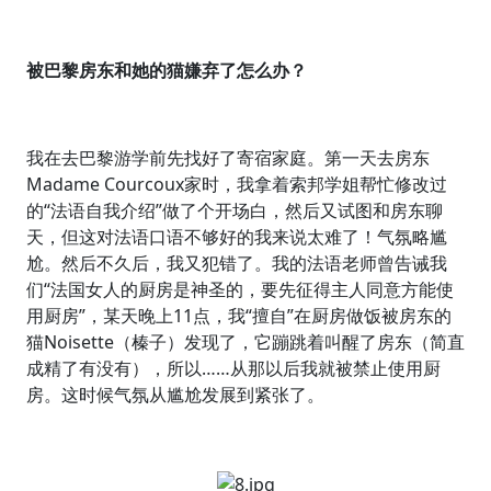
被巴黎房东和她的猫嫌弃了怎么办？
我在去巴黎游学前先找好了寄宿家庭。第一天去房东
Madame Courcoux家时，我拿着索邦学姐帮忙修改过
的“法语自我介绍”做了个开场白，然后又试图和房东聊
天，但这对法语口语不够好的我来说太难了！气氛略尴
尬。然后不久后，我又犯错了。我的法语老师曾告诫我
们“法国女人的厨房是神圣的，要先征得主人同意方能使
用厨房”，某天晚上11点，我“擅自”在厨房做饭被房东的
猫Noisette（榛子）发现了，它蹦跳着叫醒了房东（简直
成精了有没有），所以……从那以后我就被禁止使用厨
房。这时候气氛从尴尬发展到紧张了。