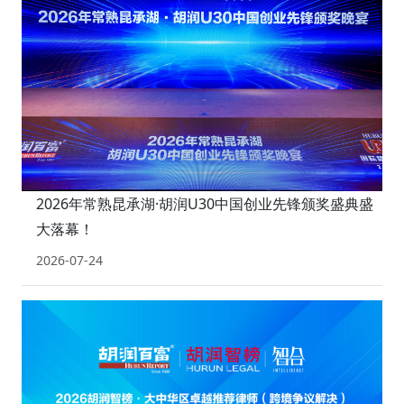
2026年常熟昆承湖·胡润U30中国创业先锋颁奖盛典盛
大落幕！
2026-07-24