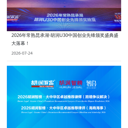
2026年常熟昆承湖·胡润U30中国创业先锋颁奖盛典盛
大落幕！
2026-07-24