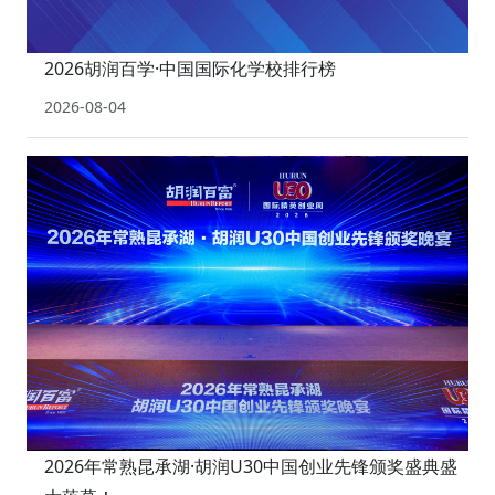
2026胡润百学·中国国际化学校排行榜
2026-08-04
2026年常熟昆承湖·胡润U30中国创业先锋颁奖盛典盛