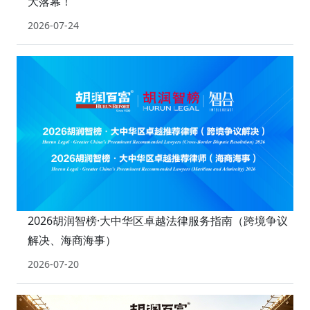
大落幕！
2026-07-24
2026胡润智榜·大中华区卓越法律服务指南（跨境争议
解决、海商海事）
2026-07-20