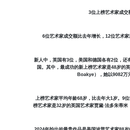
3
位上榜艺术家成交
6位艺术家成交额比去年增长，
1
2
位
艺术家
新人中，英国有
3
位，美国和德国各有2位，还
国
。其中，最成功的新上榜艺术家是
48
岁的
Boakye
），她以
9082
万
上榜艺术家
平均
年龄
68岁
，比去年大
1
岁。
9
位
榜艺术家是3
2
岁的英国
艺术家贾黛·法多朱蒂米
202
4
年拍出的最贵作品是美国波普
艺术
家
88