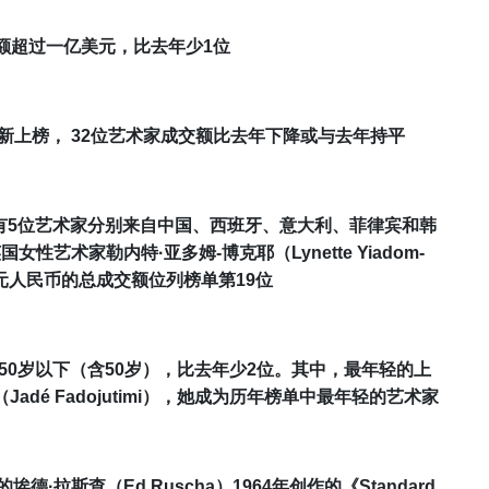
额超过一亿美元，比去年少1位
新上榜，
3
2
位
艺术家成交额比去年
下降
或与去年持平
有
5
位艺术家分别来自中国、
西班牙
、
意大利
、
菲律宾
和
韩
英国女性艺术家
勒内特·亚多姆-博克耶
（
Lynette Yiadom-
元人民币的总成交额位列榜单第
19
位
5
0
岁以下（含50岁），比去年少
2
位。其中，最年轻的上
（
Jadé Fadojutimi
），她成为历年榜单中最年轻的艺术家
岁的埃德·拉斯查
（
Ed Ruscha
）
1964
年创作的
《Standard