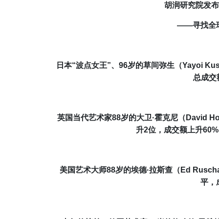
胡润研究院发布
——
寻找
全
日本
“波点女王”
、
9
6
岁的
草间弥生
（
Yayoi Ku
总成交
英国当代艺术家
88
岁的
大卫·霍克尼
（
David H
升2位，成交额上升6
0
%
美国
艺术大师88岁的埃德·拉斯查
（
Ed Rusch
平，