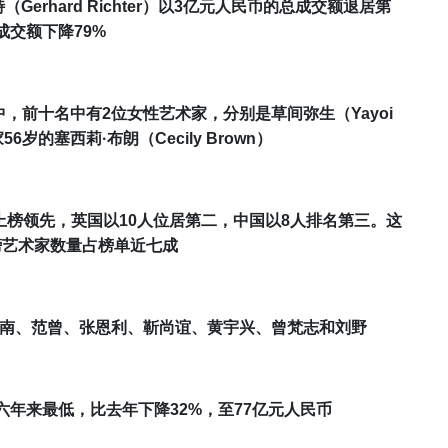
rhard Richter）以
3
亿元人民币的总成交额
退居第
成交额下降7
9%
中，前十名中有2位女性艺术家，分别是
草间弥生
（
Yayoi
56岁的
塞西莉·布朗
（
Cecily Brown
）
上榜
领先，
英国以1
0
人位居第二，
中国
以
8
人排名第三。
这
榜艺术家数量占榜单近七成
南
、
范曾
、
张恩利
、
靳尚谊
、
黄宇兴
、曾梵志和刘野
六年来最低，比去年下降
32
%，至
77
亿元人民币