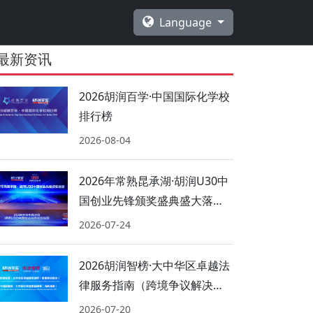
Language
最新资讯
2026胡润百学·中国国际化学校
排行榜
2026-08-04
2026年常熟昆承湖·胡润U30中
国创业先锋颁奖盛典盛大落
幕！
2026-07-24
2026胡润智榜·大中华区卓越法
律服务指南（跨境争议解决、
海商海事）
2026-07-20