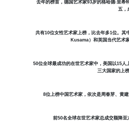
去年的榜首，
德国艺术家93岁的格哈德·里希特（Ge
五，
共有
10
位女性艺术家上榜，比去年多1位。其
Kusama
）和英国当代艺术家
50位全球最成功的在世艺术家中，
美国以15人
三大国家的上
8
位上榜中国艺术家，依次是
周春芽
、
黄建
前50名
全球在世艺术家
总成交额
降至