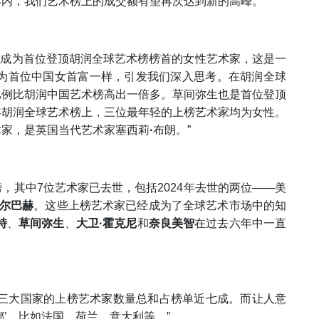
内，我们艺术榜上的成交额有望再次达到新的高峰。”
录，成为首位登顶胡润全球艺术榜榜首的女性艺术家，这是一
成为首位中国女首富一样，引发我们深入思考。在胡润全球
比例比胡润中国艺术榜高出一倍多。草间弥生也是首位登顶
年胡润全球艺术榜上，三位最年轻的上榜艺术家均为女性。
术家，是英国当代艺术家塞西莉
·
布朗。”
榜，其中7位艺术家已去世，包括2024年去世的两位——美
奥尔巴赫
。这些上榜艺术家已经成为了全球艺术市场中的知
特
、
草间弥生
、
大卫
·
霍克尼
和
奈良美智
在过去六年中一直
这三大国家的上榜艺术家数量总和占榜单近七成。而让人意
’，比如法国、荷兰、意大利等。”