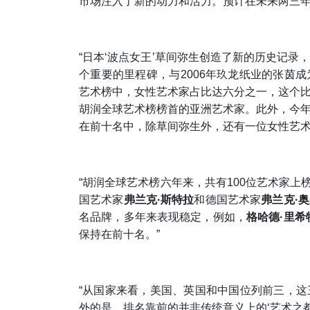
市场注入了新的动力和活力。预计在未来两三年
“日本‘波点女王’草间弥生创造了新的历史记
个重要的里程碑，与2006年玖龙纸业的张茵
艺术榜中，女性艺术家占比达六分之一，这个
胡润全球艺术榜榜首的亚洲艺术家。此外，今
在前十名中，除草间弥生外，还有一位女性艺
“胡润全球艺术榜六年来，共有100位艺术家上
国艺术家
弗兰克·斯特拉
和德国艺术家
弗兰克·
名品牌，多年来表现稳定，例如，
格哈德
·
里希
保持在前十名。”
“从国家来看，美国、英国和中国位列前三，
外的是，排名靠前的并非传统意义上的‘艺术之都