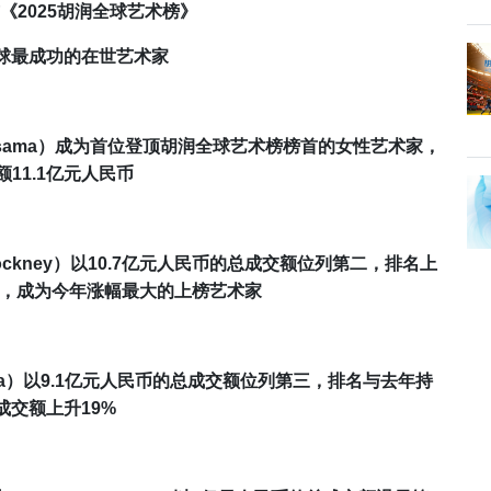
《
202
5
胡润全球艺术榜
》
球
最成功的在世艺术家
sama
）
成为首位登顶胡润全球艺术榜榜首的女性艺术家
，
额
11.1
亿元人民币
ockney
）以
10.7
亿元人民币的总成交额位列第二，排名上
，
成为
今年涨幅最大的上榜艺术家
a
）以
9.1
亿元人民币的总成交额位列第三，排名与去年持
成交额上升1
9%