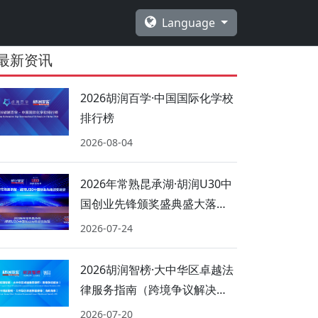
Language
最新资讯
2026胡润百学·中国国际化学校
排行榜
2026-08-04
2026年常熟昆承湖·胡润U30中
国创业先锋颁奖盛典盛大落
幕！
2026-07-24
2026胡润智榜·大中华区卓越法
律服务指南（跨境争议解决、
海商海事）
2026-07-20