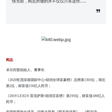
情当前，阎志所做的并不仅仅只有这些……
阎志
卓尔控股创始人、董事长
《2020世茂深港国际中心•胡润全球富豪榜》总榜第1303位，湖北
第2位，财富值150亿人民币；
《2019 LEXUS 雷克萨斯•胡润百富榜》第195位，财富值180亿人
民币；
中国作家协会成员，结集出版有《明天的诗篇》、《阎志诗