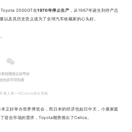
ota 2000GT在
1970年停止生产
，从1967年诞生到停产总
产量以及其历史意义成为了全球汽车收藏家的心头好。
常。
车展上第一代Celica首次亮相
，当年的日本正好举办世界博览会，而日本的经济也如日中天，小康家庭
合市场的需求，Toyota顺势推出了Celica。