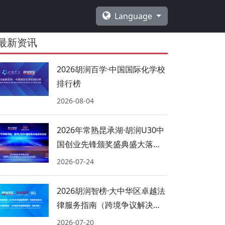
Language
最新资讯
2026胡润百学·中国国际化学校
排行榜
2026-08-04
2026年常熟昆承湖·胡润U30中
国创业先锋颁奖盛典盛大落
幕！
2026-07-24
2026胡润智榜·大中华区卓越法
律服务指南（跨境争议解决、
海商海事）
2026-07-20