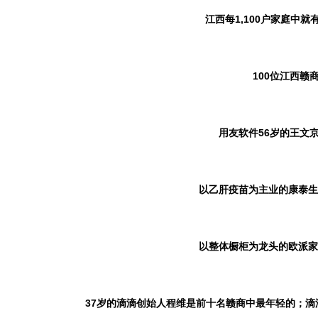
江西每
1,100
户家庭中就有
100
位江西赣
用友软件
56
岁的王文
以乙肝疫苗为主业的康泰生
以整体橱柜为龙头的欧派家
37
岁的滴滴创始人程维是前十名赣商中最年轻的；滴