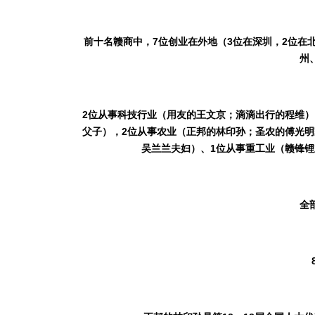
前十名赣商中，
7
位创业在外地（
3
位在深圳，
2
位在
州
2
位从事科技行业（用友的王文京；滴滴出行的程维）
父子），
2
位从事农业（正邦的林印孙；圣农的傅光明
吴兰兰夫妇）、
1
位从事重工业（赣锋锂
全