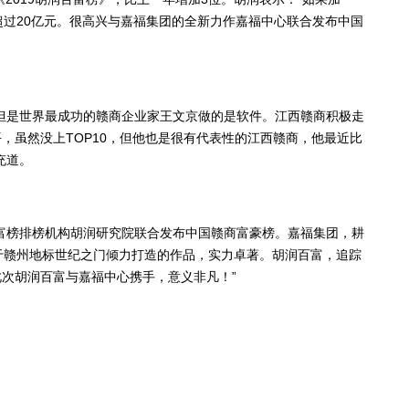
富超过20亿元。很高兴与嘉福集团的全新力作嘉福中心联合发布中国
但是世界最成功的赣商企业家王文京做的是软件。江西赣商积极走
，虽然没上TOP10，但他也是很有代表性的江西赣商，他最近比
充道。
富榜排榜机构胡润研究院联合发布中国赣商富豪榜。嘉福集团，耕
于赣州地标世纪之门倾力打造的作品，实力卓著。胡润百富，追踪
次胡润百富与嘉福中心携手，意义非凡！”