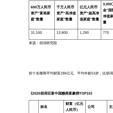
3,000
600
万人民币
千万人民币
亿元人民币
金
“
国
资产
“
富裕家
资产
“
高净值
资产
“
超高净
净值
庭
”
数量
家庭
”
数量
值家庭
”
数量
量
31,100
13,800
1,290
770
来源：胡润研究院
前十名赣商平均财富286亿元。平均年龄53岁，比胡
《
2020
胡润百富中国赣商富豪榜
TOP10
》
财富（亿元
姓名
公司
主
人民币）