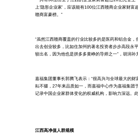
上‘隐形企业家’，应该能有100位江西赣商企业家财
赣商富豪榜。”
“虽然江西赣商覆盖的行业比较多的是医药和铝合金，
出去创业较多，比如住加州的著名投资者步步高段永平
较出名，因为他也是拼多多黄峥的导师之一”，胡润补
嘉福集团董事长郭腾飞表示：“很高兴与全球最大的财
耘不辍，27年来品质如一，而嘉福中心作为嘉福集团
记录中国企业家群体变化的权威机构，影响力深远。此
江西高净值人群规模