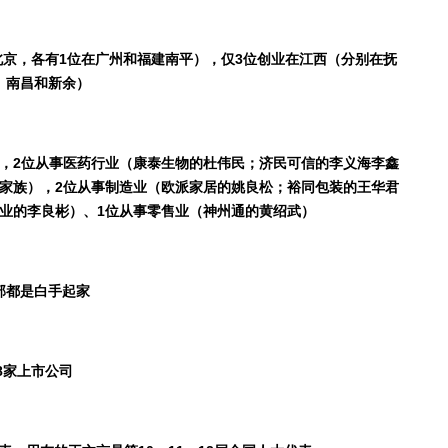
北京，各有
1
位在广州和福建南平），仅
3
位创业在江西（分别在抚
、南昌和新余）
，
2
位从事医药行业（康泰生物的杜伟民；济民可信的李义海李鑫
家族），
2
位从事制造业（欧派家居的姚良松；裕同包装的王华君
业的李良彬）、
1
位从事零售业（神州通的黄绍武）
部都是白手起家
8
家上市公司