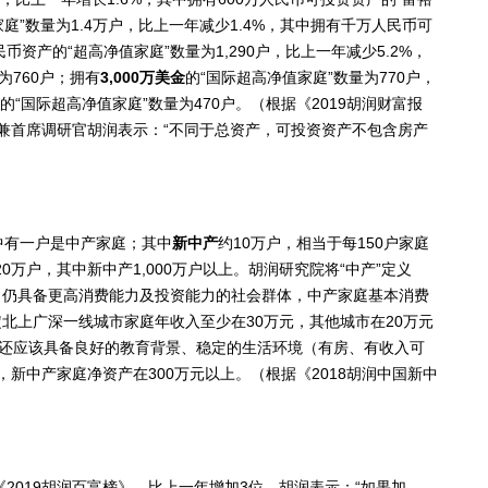
庭”数量为1.4万户，比上一年减少1.4%，其中拥有千万人民币可
民币资产的“超高净值家庭”数量为1,290户，比上一年减少5.2%，
为760户；拥有
3,000
万美金
的“国际超高净值家庭”数量为770户，
产的“国际超高净值家庭”数量为470户。（
根据《
2019
胡润财富报
兼首席调研官胡润表示：“不同于总资产，可投资资产不包含房产
中有一户是中产家庭；其中
新中产
约10万户，相当于每150户家庭
0万户，其中新中产1,000万户以上。胡润研究院将“中产”定义
，仍具备更高消费能力及投资能力的社会群体，中产家庭基本消费
北上广深一线城市家庭年收入至少在30万元，其他城市在20万元
时还应该具备良好的教育背景、稳定的生活环境（有房、有收入可
，新中产家庭净资产在300万元以上。（
根据《
2018
胡润中国新中
《2019胡润百富榜》，比上一年增加3位。胡润表示：“如果加