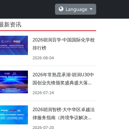
Language
最新资讯
2026胡润百学·中国国际化学校
排行榜
2026-08-04
2026年常熟昆承湖·胡润U30中
国创业先锋颁奖盛典盛大落
幕！
2026-07-24
2026胡润智榜·大中华区卓越法
律服务指南（跨境争议解决、
海商海事）
2026-07-20