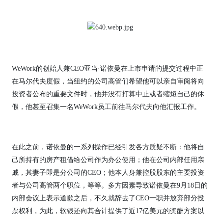
WeWork的创始人兼CEO亚当·诺依曼在上市申请的提交过程中正
在马尔代夫度假，当纽约的公司高管们希望他可以亲自审阅将向
投资者公布的重要文件时，他并没有打算中止或者缩短自己的休
假，他甚至召集一名WeWork员工前往马尔代夫向他汇报工作。
在此之前，诺依曼的一系列操作已经引发各方质疑不断：他将自
己所持有的房产租借给公司作为办公使用；他在公司内部任用亲
戚，其妻子即是分公司的CEO；他本人身兼控股股东的主要投资
者与公司高管两个职位，等等。多方因素导致诺依曼在9月18日的
内部会议上表示道歉之后，不久就辞去了CEO一职并放弃部分投
票权利，为此，软银还向其合计提供了近17亿美元的奖酬方案以