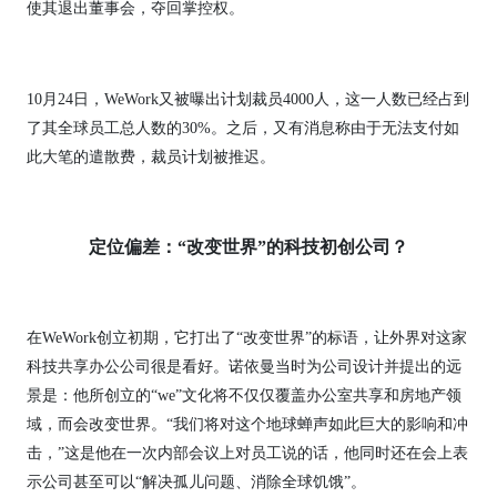
使其退出董事会，夺回掌控权。
10月24日，WeWork又被曝出计划裁员4000人，这一人数已经占到
了其全球员工总人数的30%。之后，又有消息称由于无法支付如
此大笔的遣散费，裁员计划被推迟。
定位偏差：“改变世界”的科技初创公司？
在WeWork创立初期，它打出了“改变世界”的标语，让外界对这家
科技共享办公公司很是看好。诺依曼当时为公司设计并提出的远
景是：他所创立的“we”文化将不仅仅覆盖办公室共享和房地产领
域，而会改变世界。“我们将对这个地球蝉声如此巨大的影响和冲
击，”这是他在一次内部会议上对员工说的话，他同时还在会上表
示公司甚至可以“解决孤儿问题、消除全球饥饿”。