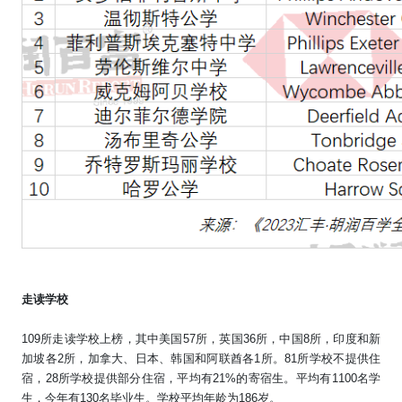
走读学校
109
所走读学校上榜，其中美国
57
所，英国
36
所，中国
8
所，印度和新
加坡各
2
所，加拿大、日本、韩国和阿联酋各
1
所。
81
所学校不提供住
宿，
28
所学校提供部分住宿，平均有
21%
的寄宿生。平均有
1100
名学
生，今年有
130
名毕业生。学校平均年龄为
186
岁。