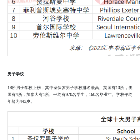
男子学校
18
所男子学校上榜，其中圣保罗男子学校排名最高。英国有
13
所，美
国有
4
所，加拿大有
1
所。平均有
970
名学生，
150
名毕业生。学校平均
年龄为
443
岁。