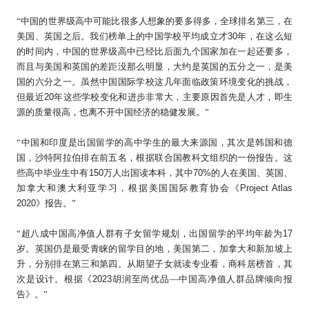
“中国的世界级高中可能比很多人想象的要多得多，全球排名第三，在
美国、英国之后。我们榜单上的中国学校平均成立才
30
年，在这么短
的时间内，中国的世界级高中已经比后面九个国家加在一起还要多，
而且与美国和英国的差距没那么明显，大约是英国的五分之一，是美
国的六分之一。虽然中国国际学校这几年面临政策环境变化的挑战，
但最近
20
年这些学校变化和进步非常大，主要原因首先是人才，即生
源的质量很高，也离不开中国经济的稳健发展。”
“
中国和印度是出国留学的高中学生的最大来源国，其次是韩国和德
国，沙特阿拉伯排在前五名，根据联合国教科文组织的一份报告。这
些高中毕业生中有
150
万人出国读本科，其中
70%
的人在美国、英国、
加拿大和澳大利亚学习，根据美国国际教育协会《
Project Atlas
2020
》报告。
”
“超八成中国高净值人群有子女留学规划，出国留学的平均年龄为
17
岁。英国仍是最受青睐的留学目的地，美国第二，加拿大和新加坡上
升，分别排在第三和第四。从期望子女就读专业看，商科居榜首，其
次是设计。根据《
2023
胡润至尚优品—中国高净值人群品牌倾向报
告》。”