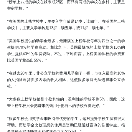
“
榜单上八成的学校在城市或郊区，而只有两成的学校在乡村，主要是
寄宿学校。
”
“在美国的上榜学校中，主要入学年龄是
14
岁，读四年。在英国的上榜
学校中，主要入学年龄是
13
岁，读五年，或
11
岁，读七年。”
“
美国学校提供的助学金最多，最慷慨的上榜学校每年为四分之一的学
生提供
70%
的学费资助。相比之下，英国最慷慨的上榜学校为
15%
的
学生提供
40%
的学费资助。不过，平均而言，上榜美国学校的学费要
比英国学校高出
55%
。
”
“在过去
20
年里，非公立学校的费用几乎翻了一番，与收入最高的
10%
的人扣除通货膨胀因素的收入相比，这使很多家庭无法选择非公立学
校。”
“大多数上榜学校都是非盈利性的，盈利性的学校不到
5%
，因此，这
些上榜学校只会把赚来的钱用于把自己的学校办得更好。”
“
很多学校会用奖学金来吸引最优秀的学生，这对提升学校生源有很大
帮助。而助学金比较理想的使用是资助已经通过盲测的贫困学生。很
多学校会混淆助学金和奖学金之间的区别。
”