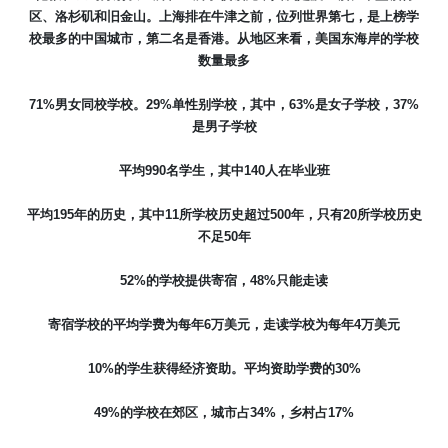
区、洛杉矶和旧金山。上海排在牛津之前，位列世界第七，是上榜学
校最多的中国城市，第二名是香港。从地区来看，美国东海岸的学校
数量最多
71%
男女同校学校。
29%
单性别学校，其中，
63%
是女子学校，
37%
是男子学校
平均
990
名学生，其中
140
人在毕业班
平均
195
年的历史，其中
11
所学校历史超过
500
年，只有
20
所学校历史
不足
50
年
52%
的学校提供寄宿，
48%
只能走读
寄宿学校的平均学费为每年
6
万美元，走读学校为每年
4
万美元
10%
的学生获得经济资助。平均资助学费的
30%
49%
的学校在郊区，城市占
34%
，乡村占
17%