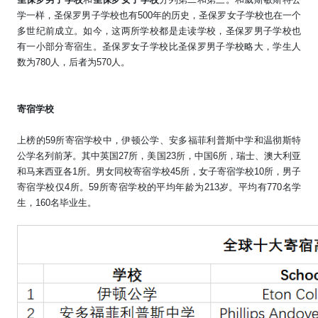
学一样，圣保罗男子学校也有
500
年的历史，圣保罗女子学校也在一个
多世纪前成立。如今，这两所学校都是走读学校，圣保罗男子学校也
有一小部分寄宿生。圣保罗女子学校比圣保罗男子学校略大，学生人
数为
780
人，后者为
570
人。
寄宿学校
上榜的
59
所寄宿学校中，伊顿公学、安多福菲利普斯中学和温彻斯特
公学名列前茅。其中英国
27
所，美国
23
所，中国
6
所，瑞士、澳大利亚
和马来西亚各
1
所。男女同校寄宿学校
45
所，女子寄宿学校
10
所，男子
寄宿学校仅
4
所。
59
所寄宿学校的平均年龄为
213
岁。平均有
770
名学
生，
160
名毕业生。