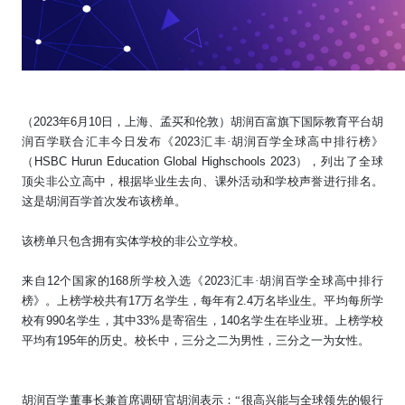
（
2023
年
6
月
10
日，上海、孟买和伦敦）胡润百富旗下国际教育平台胡
润百学联合汇丰今日发布
《
2023
汇丰·
胡润百学全球高中排行榜》
（
HSBC Hurun Education Global Highschools 2023
），列出了全球
顶尖非公立高中，根据毕业生去向、课外活动和学校声誉进行排名。
这是胡润百学首次发布该榜单。
该榜单只包含拥有实体学校的非公立学校。
来自
12
个国家的
168
所学校
入选《
2023
汇丰·胡润百学全球高中排行
榜》。上榜学校共有
17
万名学生，每年有
2.4
万名毕业生。平均每所学
校有
990
名学生，其中
33%
是寄宿生，
140
名学生在毕业班。上榜学校
平均有
195
年的历史。校长中，三分之二为男性，三分之一为女性。
胡润百学董事长兼首席调研官胡润表示：
“
很高兴能与全球领先的银行