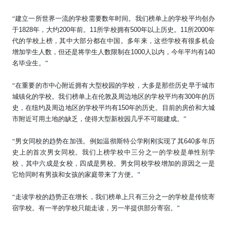
“
建立一所世界一流的学校需要数年时间。我们榜单上的学校平均创办
于
1828
年，大约
200
年前。
11
所学校拥有
500
年以上历史。
11
所
2000
年
代的学校上榜，其中大部分都在中国。多年来，这些学校有很多机会
增加学生人数，但还是将学生人数限制在
1000
人以内，今年平均有
140
名毕业生。
”
“
在重要的市中心附近拥有大型校园的学校，大多是那些历史早于城市
城镇化的学校。我们榜单上在伦敦及周边地区的学校平均有
300
年的历
史，在纽约及周边地区的学校平均有
150
年的历史。目前的房价和大城
市附近可用土地的缺乏，使得大型新校园几乎不可能建成。
”
“男女同校的趋势在加强。例如温彻斯特公学刚刚实现了其
640
多年历
史上的首次男女同校。我们上榜学校中三分之一的学校是单性别学
校，其中六成是女校，四成是男校。男女同校学校增加的原因之一是
它给同时有男孩和女孩的家庭带来了方便。
”
“
走读学校的趋势正在增长，我们榜单上只有三分之一的学校是传统寄
宿学校。有一半的学校只能走读，另一半提供部分寄宿。
”