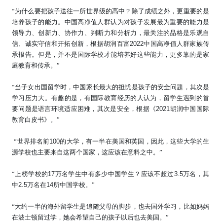
“为什么要把孩子送往一所世界级的高中？除了成绩之外，更重要的是
培养孩子的能力。中国高净值人群认为对孩子发展最为重要的能力是
领导力、创新力、协作力、判断力和分析力，最关注的品格是乐观自
信、诚实守信和开拓创新，根据胡润百富
2022
中国高净值人群家族传
承报告。但是，并不是国际学校才能培养好这些能力，更多靠的是家
庭教育和传承。”
“当子女出国留学时，中国家长最大的担忧是孩子的安全问题，其次是
学习压力大。有趣的是，有国际教育经历的人认为，留学生遇到的首
要问题是语言环境适应困难，其次是安全，根据《
2021
胡润中国国际
教育白皮书》。”
“
世界排名前
100
的大学，有一半在美国和英国，因此，这些大学的生
源学校也主要来自这两个国家，这应该在意料之中。
”
“上榜学校
的
17
万名学生
中有多少中国学生？应该不超过
3.5
万名，其
中
2.5
万名在
14
所中国学校。”
“
大约一半的海外留学生是追随父母的脚步，也去国外学习，比如妈妈
在波士顿留过学，她会希望自己的孩子以后也去美国。
”