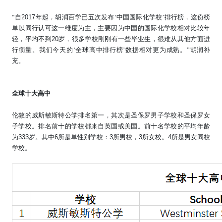
“自
2017
年起，胡润百学已五次发布‘中国国际化学校’排行榜，这份榜
单以同行认可这一维度为主，主要因为中国的国际化学校相对比较年
轻，平均不到
20
岁，很多学校刚刚有一些毕业生，很难从其他方面进
行衡量。我们今天的‘全球高中排行榜’数据相对更为成熟。”胡润补
充。
全球十大高中
伦敦的威斯敏斯特公学排名第一，其次是圣保罗男子学校和圣保罗女
子学校。排名前十的学校都来自英国或美国。前十名学校的平均年龄
为
333
岁。其中
6
所是单性别学校：
3
所男校，
3
所女校。
4
所是男女同校
学校。