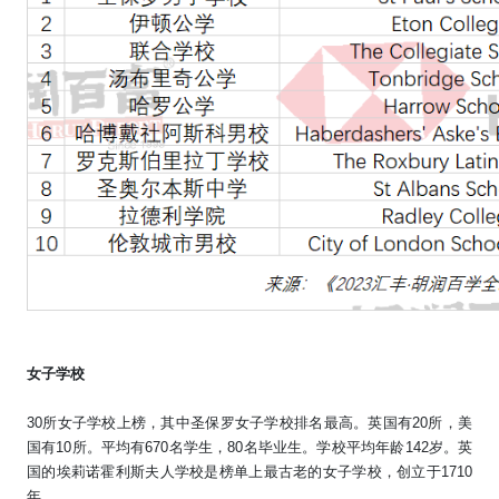
女子学校
30
所女子学校上榜，其中圣保罗女子学校排名最高。英国有
20
所，美
国有
10
所。平均有
670
名学生，
80
名毕业生。学校平均年龄
142
岁。英
国的埃莉诺霍利斯夫人学校是榜单上最古老的女子学校，创立于
1710
年。