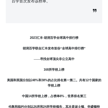
百学首次发布该榜单。
2023
汇丰·胡润百学全球高中排行榜
胡润百学联合汇丰发布首份“全球高中排行榜”
——寻找全球顶尖非公立高中
168
所学校上榜
美国和英国分别以
48%
和
38%
的占比排名第一第二。共有
12
个国家的
学校上榜
中国
14
所学校上榜，占榜单
8%
，世界排名第三
伦敦和纽约分别以
26
所和
24
所学校领先，其次是波士顿、华盛顿特