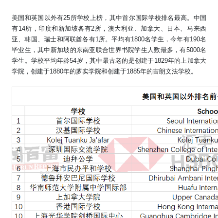
美国和英国以外有
25
所学校上榜，其中首尔国际学校排名最高。中国
有
14
所，印度和新加坡各有
2
所，澳大利亚、加拿大、日本、马来西
亚、韩国、瑞士和阿联酋各有
1
所。平均有
1800
名学生，今年有
190
名
毕业生，其中新加坡的东南亚联合世界书院学生人数最多，有
5000
名
学生。学校平均年龄
54
岁，其中最古老的是创建于
1829
年的上加拿大
学院，创建于
1880
年的萝实学院和创建于
1885
年的吉朗文法学校。