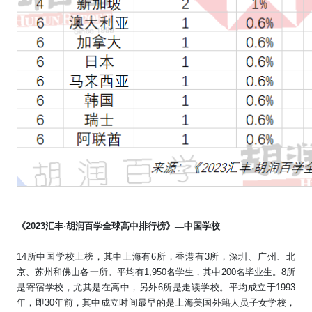
《
2023
汇丰·胡润百学全球高中排行榜》—中国学校
14
所中国学校上榜，其中上海有
6
所，香港有
3
所，深圳、广州、北
京、苏州和佛山各一所。平均有
1,950
名学生，其中
200
名毕业生。
8
所
是寄宿学校，尤其是在高中，另外
6
所是走读学校。平均成立于
1993
年，即
30
年前，其中成立时间最早的是上海美国外籍人员子女学校，