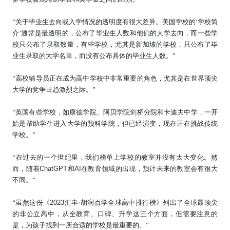
“
关于毕业生去向或入学情况的透明度有很大差异。美国学校的‘学校简
介’通常是最透明的，公布了毕业生人数和他们的大学去向，而一些学
校只公布了录取数量，有些学校，尤其是新加坡的学校，只公布了毕
业生录取的大学名单，而没有公布具体的毕业生人数。
”
“高校辅导员正在成为高中学校中非常重要的角色，尤其是在世界顶尖
大学的竞争日趋激烈之际。”
“
英国有些学校，如康德学院、阿贝学院剑桥分院和卡迪夫中学，一开
始是帮助学生进入大学的预科学院，但已经演变，现在正在挑战传统
学校。
”
“在过去的一个世纪里，我们榜单上学校的教室并没有太大变化。然
而，随着
ChatGPT
和
AI
在教育领域的出现，预计未来的教室会有很大
不同。”
“虽然这份
《
2023
汇丰·胡润百学全球高中排行榜》列出了全球最顶尖
的非公立高中，从全教育、口碑、升学这三个方面，
但需要注意的
是，为孩子找到一所合适的学校是最重要的。”