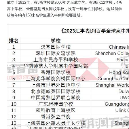
成立于
1912
年，有
8
所学校是
2000
年之后成立的。有
8
所
K12
学校，
4
所
高中学校。全部都是男女同校学校，没有一所单性别学校。这
14
所学
校每年约有
150
来名学生进入牛剑和哈耶普斯。