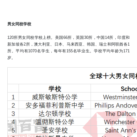
男女同校学校
120
所男女同校学校上榜。美国
66
所，英国
30
所，中国
14
所，印度和
新加坡各
2
所，澳大利亚、日本、马来西亚、韩国、瑞士和阿联酋各
1
所。平均有
1070
名学生，每年有
155
名毕业生。学校平均年龄为
171
岁。