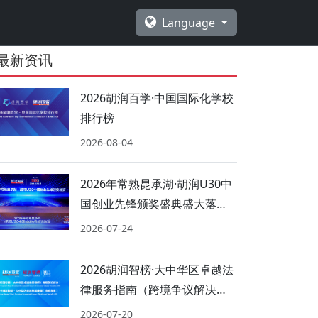
Language
最新资讯
2026胡润百学·中国国际化学校
排行榜
2026-08-04
2026年常熟昆承湖·胡润U30中
国创业先锋颁奖盛典盛大落
幕！
2026-07-24
2026胡润智榜·大中华区卓越法
律服务指南（跨境争议解决、
海商海事）
2026-07-20