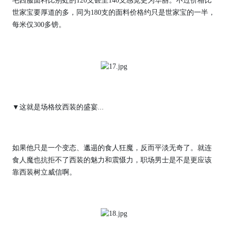
毛西服面料比别处的120支甚至140支感觉更为华丽。不过价格比
世家宝要厚道的多，同为180支的面料价格约只是世家宝的一半，
每米仅300多镑。
▼这就是场格纹西装的盛宴...
如果他只是一个变态、邋遢的食人狂魔，反而平淡无奇了。就连
食人魔也抗拒不了西装的魅力和震慑力，职场男士是不是更应该
靠西装树立威信啊。