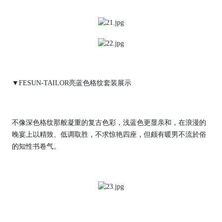
▼FESUN-TAILOR亮蓝色格纹套装展示
不像深色格纹那般凝重的复古色彩，浅蓝色更显亲和，在浪漫的
晚宴上以精致、低调取胜，不求惊艳四座，但颇有暖男不流於俗
的知性书卷气。