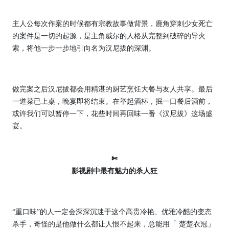
主人公每次作案的时候都有宗教故事做背景，鹿角穿刺少女死亡
的案件是一切的起源，是主角威尔的人格从完整到破碎的导火
索，将他一步一步地引向名为汉尼拔的深渊。
做完案之后汉尼拔都会用精湛的厨艺烹饪大餐与友人共享。最后
一道菜已上桌，晚宴即将结束。在举起酒杯，抿一口餐后酒前，
或许我们可以暂停一下，花些时间再回味一番《汉尼拔》这场盛
宴。
✄
影视剧中最有魅力的杀人狂
“重口味”的人一定会深深沉迷于这个高贵冷艳、优雅冷酷的变态
杀手，奇怪的是他做什么都让人恨不起来，总能用「 楚楚衣冠」