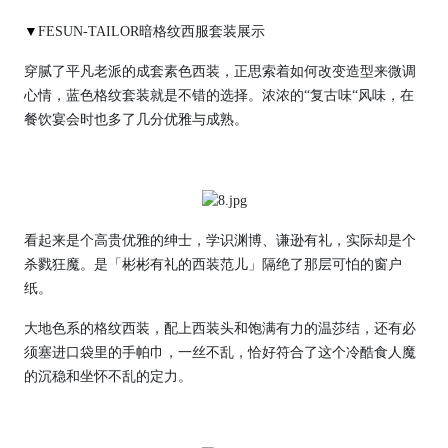
▼
FESUN-TAILOR暗格纹西服套装展示
穿腻了平凡老派的成套素色西装，正思索着如何改变造型来微调
心情，蓝色格纹套装就是不错的选择。浓浓的“复古味“风味，在
餐饮宴会时也多了几分优雅与成熟。
看起来是个高贵优雅的绅士，学识渊博、谦逊有礼，实际却是个
杀戮狂魔。是「彬彬有礼的西装范儿」隔绝了那层可怕的窗户
纸。
大地色系的格纹西装，配上西装头和饱满有力的温莎结，还有必
须塞进口袋里的手帕巾，一丝不乱，恰好符合了这个冷酷食人魔
的沉稳和坐怀不乱的定力。