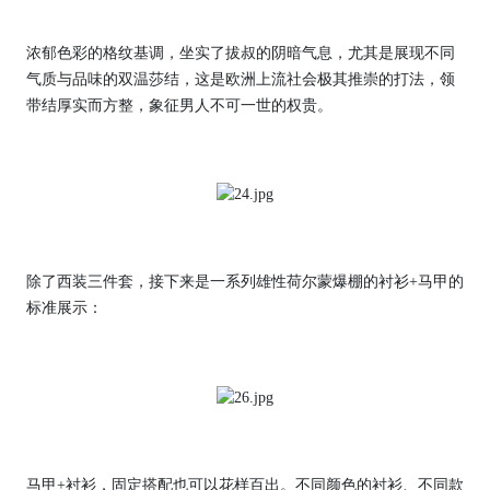
浓郁色彩的格纹基调，坐实了拔叔的阴暗气息，尤其是展现不同
气质与品味的双温莎结，这是欧洲上流社会极其推崇的打法，领
带结厚实而方整，象征男人不可一世的权贵。
除了西装三件套，接下来是一系列雄性荷尔蒙爆棚的衬衫+马甲的
标准展示：
马甲+衬衫，固定搭配也可以花样百出。不同颜色的衬衫、不同款