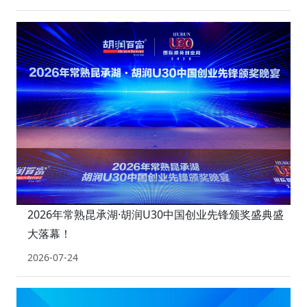
2026年常熟昆承湖·胡润U30中国创业先锋颁奖盛典盛
大落幕！
2026-07-24