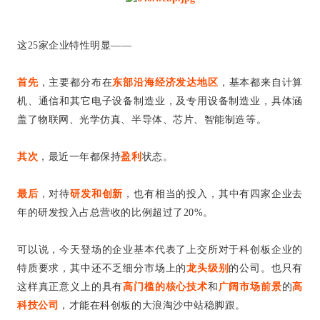
这25家企业特性明显——
首先
，主要都分布在
东部沿海经济发达地区
，基本都来自计算
机、通信和其它电子设备制造业，及专用设备制造业，具体涵
盖了物联网、光学仿真、半导体、芯片、智能制造等。
其次
，最近一年都保持
盈利
状态。
最后
，对待
研发和创新
，也有相当的投入，其中有四家企业去
年的研发投入占总营收的比例超过了20%。
可以说，今天登场的企业基本代表了上交所对于科创板企业的
特质要求，其中还不乏细分市场上的
龙头级别
的公司。也只有
这样真正意义上的具有
高门槛的核心技术
和
广阔市场前景
的
高
科技公司
，才能在科创板的大浪淘沙中站稳脚跟。