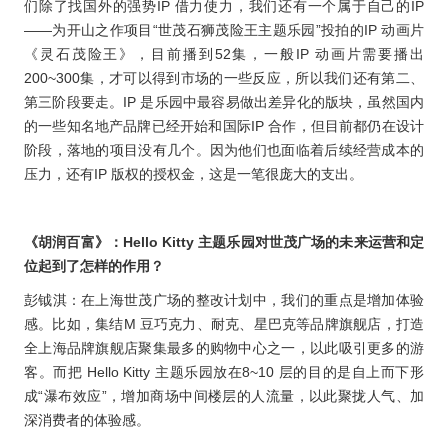
们除了找国外的强势IP 借力使力，我们还有一个属于自己的IP
——为开山之作项目“世茂石狮茂险王主题乐园”投拍的IP 动画片
《灵石茂险王》，目前播到52集，一般IP 动画片需要播出
200~300集，才可以得到市场的一些反应，所以我们还有第二、
第三阶段要走。IP 是乐园中最容易做出差异化的版块，虽然国内
的一些知名地产品牌已经开始和国际IP 合作，但目前都仍在设计
阶段，落地的项目没有几个。因为他们也面临着后续经营成本的
压力，还有IP 版权的授权金，这是一笔很庞大的支出。
《胡润百富》：Hello Kitty 主题乐园对世茂广场的未来运营和定
位起到了怎样的作用？
彭钺淇：在上海世茂广场的整改计划中，我们的重点是增加体验
感。比如，集结M 豆巧克力、耐克、星巴克等品牌旗舰店，打造
全上海品牌旗舰店聚集最多的购物中心之一，以此吸引更多的游
客。而把 Hello Kitty 主题乐园放在8~10 层的目的是自上而下形
成“瀑布效应”，
增加商场中间楼层的人流量，以此聚拢人气、加
深消费者的体验感。