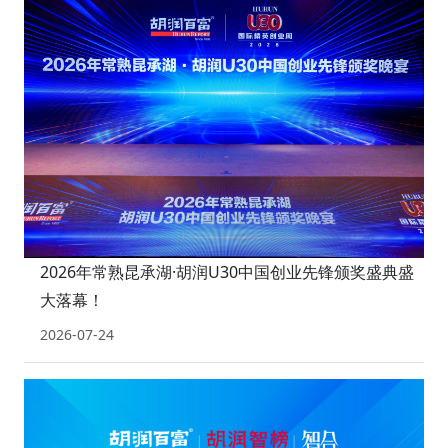
2026年常熟昆承湖·胡润U30中国创业先锋颁奖盛典盛
大落幕！
2026-07-24