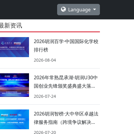
Language
最新资讯
2026胡润百学·中国国际化学校
排行榜
2026-08-04
2026年常熟昆承湖·胡润U30中
国创业先锋颁奖盛典盛大落
幕！
2026-07-24
2026胡润智榜·大中华区卓越法
律服务指南（跨境争议解决、
海商海事）
2026-07-20