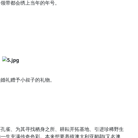
条领带都会绣上当年的年号。
的婚礼赠予小叔子的礼物。
买孔雀、为其寻找栖身之所、耕耘开拓基地、引进珍稀野生
一生充满传奇色彩。本来想要养殖澳大利亚鸸鹋(又名澳