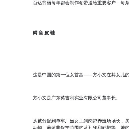
百达翡丽每年都会制作领带送给重要客户，每
鳄 鱼 皮 鞋
这是中国的第一位女首富——方小文在其女儿
方小文是广东英吉利实业有限公司董事长。
从被分配到单车厂当女工到肉鸽养殖场场长，
动物、养殖非保护范围的蓝孔雀和鸸鹋等。她的