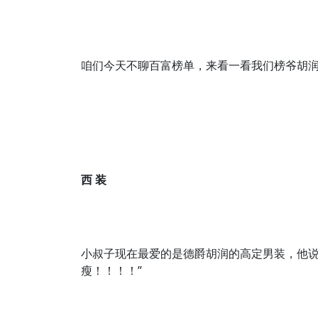
咱们今天不聊百富榜单，来看一看我们榜爷胡
西 装
小叔子现在最爱的是德爵胡润的高定男装，他说
瘦！！！！”