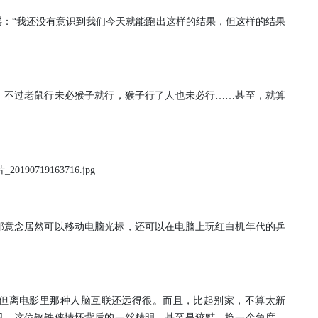
：“我还没有意识到我们今天就能跑出这样的结果，但这样的结果
）
，不过老鼠行未必猴子就行，猴子行了人也未必行……甚至，就算
部意念居然可以移动电脑光标，还可以在电脑上玩红白机年代的乒
但离电影里那种人脑互联还远得很。
而且，比起别家，不算太新
见，这位钢铁侠情怀背后的一丝精明，甚至是狡黠。
换一个角度，