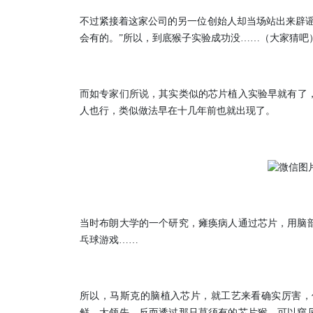
不过紧接着这家公司的另一位创始人却当场站出来辟谣
会有的。”所以，到底猴子实验成功没……（大家猜吧
而如专家们所说，其实类似的芯片植入实验早就有了
人也行，类似做法早在十几年前也就出现了。
当时布朗大学的一个研究，瘫痪病人通过芯片，用脑
乓球游戏……
所以，马斯克的脑植入芯片，就工艺来看确实厉害，
鲜，太领先。
反而透过那只莫须有的芯片猴，可以窥