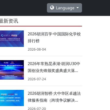
Language
最新资讯
2026胡润百学·中国国际化学校
排行榜
2026-08-04
2026年常熟昆承湖·胡润U30中
国创业先锋颁奖盛典盛大落
幕！
2026-07-24
2026胡润智榜·大中华区卓越法
律服务指南（跨境争议解决、
海商海事）
2026-07-20