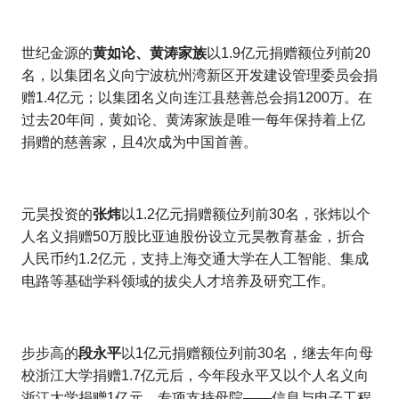
世纪金源的
黄如论
、黄涛家族
以1.9亿元捐赠额位列前20
名，以集团名义向宁波杭州湾新区开发建设管理委员会捐
赠1.4亿元；以集团名义向连江县慈善总会捐1200万。在
过去20年间，黄如论、黄涛家族是唯一每年保持着上亿
捐赠的慈善家，且4次成为中国首善。
元昊投资的
张炜
以1.2亿元捐赠额位列前30名，张炜以个
人名义捐赠50万股比亚迪股份设立元昊教育基金，折合
人民币约1.2亿元，支持上海交通大学在人工智能、集成
电路等基础学科领域的拔尖人才培养及研究工作。
步步高的
段永平
以1亿元捐赠额位列前30名，继去年向母
校浙江大学捐赠1.7亿元后，今年段永平又以个人名义向
浙江大学捐赠1亿元，专项支持母院——信息与电子工程