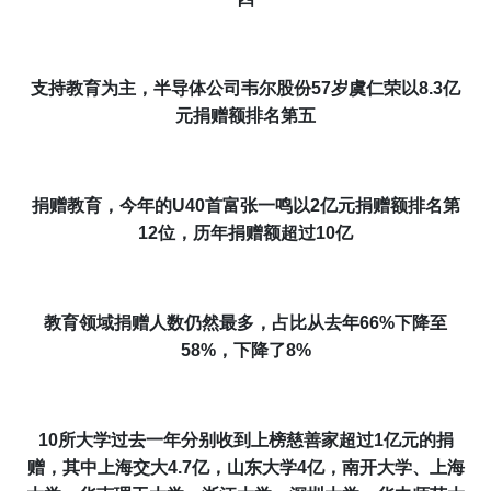
支持教育为主，半导体公司韦尔股份5
7
岁虞仁荣以8
.3
亿
元捐赠额排名第五
捐赠教育，今年的
U40
首富张一鸣以
2
亿元捐赠额排名第
12
位，历年捐赠额超过10亿
教育领域捐赠人数仍然最多，占比从去年
66%
下降至
5
8
%，
下降了8
%
10所大学过去一年
分别
收到上榜慈善家超过1亿元的捐
赠
，
其中上海交大
4
.
7
亿，
山东大学
4亿，
南开大学、上海