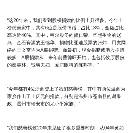
“这20年来，我们看到股权捐赠的比例上升很多。今年上
榜慈善家中，共有6位是股份捐赠，占比18%，金额占比
高达近40%。其中，韦尔股份的虞仁荣、华熙生物的赵
燕、金石资源的王锦华、捐赠比亚迪股票的张炜、用友网
络的王文京均为A股捐赠。而最初，现金捐赠或港股捐赠
较多，A股捐赠从十来年前曹德旺开始，也包括牧原股份
的秦英林、钱瑛夫妇、爱尔眼科的陈邦等。”
“今年都有4位浙商登上了我们慈善榜，其中有两位温商为
家乡作出了上亿元的捐款，分别是温州市苍南县的谢秉
政、温州市瑞安市的尤小平家族。”
“我们慈善榜这20年来见证了很多重要时刻：从04年黄如