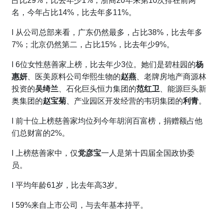
占比29%，比去年少1%；浙商20年来第10次排在前两
名，今年占比14%，比去年多11%。
l
从公司总部来看，广东仍然最多，占比38%，比去年多
7%；北京仍然第二，占比15%，比去年少9%。
l
6位女性慈善家上榜，比去年少3位。她们是碧桂园的
杨
惠妍
、医美原料公司华熙生物的
赵燕
、老牌房地产商源林
投资的
吴绮兰
、石化巨头恒力集团的
范红卫
、能源巨头新
奥集团的
赵宝菊
、产业园区开发经营的韦玥集团的
利青
。
l
前十位上榜慈善家均位列今年胡润百富榜，捐赠额占他
们总财富的2%。
l
上榜慈善家中，仅
党彦宝
一人是第十四届全国政协委
员。
l
平均年龄61岁，比去年高3岁。
l
59%来自上市公司，与去年基本持平。