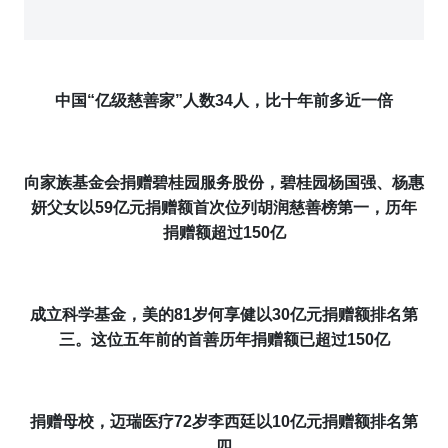
中国
“
亿级慈善家
”人数3
4
人，比十年前多近一倍
向家族基金会捐赠碧桂园服务股份，碧桂园杨国强、杨惠
妍父女以
59亿元捐赠额
首次
位列胡润慈善榜第一
，历年
捐赠额超过1
50
亿
成立科学基金，美的8
1
岁何享健以3
0
亿元捐赠额排名第
三。这位五年前的首善
历年捐赠额已超过
1
5
0
亿
捐赠母校，迈瑞医疗7
2
岁李西廷以1
0
亿元捐赠额排名第
四