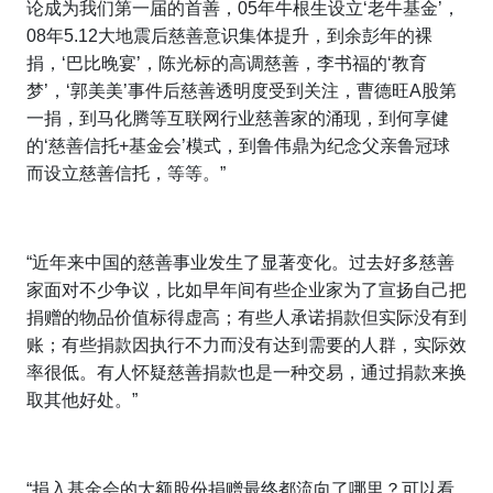
论成为我们第一届的首善，05年牛根生设立‘老牛基金’，
08年5.12大地震后慈善意识集体提升，到余彭年的裸
捐，‘巴比晚宴’，陈光标的高调慈善，李书福的‘教育
梦’，‘郭美美’事件后慈善透明度受到关注，曹德旺A股第
一捐，到马化腾等互联网行业慈善家的涌现，到何享健
的‘慈善信托+基金会’模式，到鲁伟鼎为纪念父亲鲁冠球
而设立慈善信托，等等。”
“近年来中国的慈善事业发生了显著变化。过去好多慈善
家面对不少争议，比如早年间有些企业家为了宣扬自己把
捐赠的物品价值标得虚高；有些人承诺捐款但实际没有到
账；有些捐款因执行不力而没有达到需要的人群，实际效
率很低。有人怀疑慈善捐款也是一种交易，通过捐款来换
取其他好处。”
“捐入基金会的大额股份捐赠最终都流向了哪里？可以看