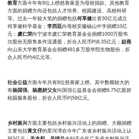
教育
方面今年有8位上榜慈善家是为母校捐款。其他教育
方面的捐赠方向还包括人才培养、校园建设、高校科研
等。过去一年较大笔的捐赠包括
何享健
出资30亿元成立
何享健科学基金；
李西廷
向母校安徽砀山中学捐赠10亿
元
；
虞仁荣
向宁波市虞仁荣教育基金会捐赠1000万股韦
尔股份无限售条件流通股，折合人民币约8.35亿元；
赵燕
向山东大学教育基金会捐赠481多万股华熙生物股份，折
合人民币约4亿元等。
社会公益
方面今年共有8位慈善家上榜。其中数额较大的
有
杨国强、
杨惠妍父女
向国强公益基金会捐赠6.75亿股碧
桂园服务股份，折合人民币约59亿元。
乡村振兴
方面主要包括乡村振兴活动上的捐赠。大额捐赠
主要包括
黄文仔
的星河湾在今年广东省乡村振兴活动上认
捐2亿元；
关杰初、吴绮兰
夫妇于今年广东省乡村振兴活