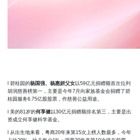
l
碧桂园的
杨国强、
杨惠妍父女
以59亿元捐赠额首次位列
胡润慈善榜第一，主要是今年7月向家族基金会捐赠了碧
桂园服务6.75亿股股票，作慈善公益用途。
l
美的81岁的
何享健
以30亿元捐赠额排名第三，主要是出
资成立何享健科学基金。
l
从出生地来看，粤商20年来第15次上榜人数最多，今年