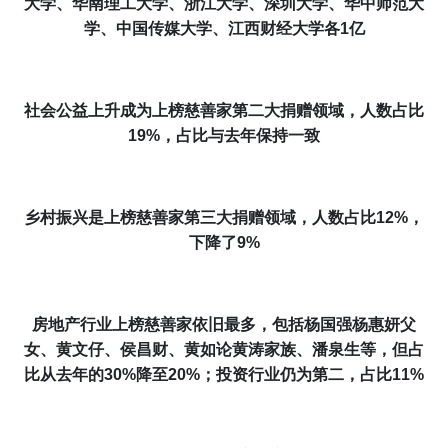
大学、华南理工大学、浙江大学、深圳大学、华中师范大
学、中国传媒大学、江西财经大学
各1亿
社会公益上升成为上榜慈善家第二大捐赠领域，人数
占比
19%
，占比与去年保持一致
乡村振兴是上榜慈善家第三大捐赠领域，人数
占比12%
，
下降了9%
房地产行业上榜慈善家依旧最多，
包括杨国强杨惠妍父
女、黄文仔、侯昌财、黄如论黄涛家族、潘泉生等，但占
比从去年的
30%
降至
20%
；
投资行业
仍为第二
，占
比
11%