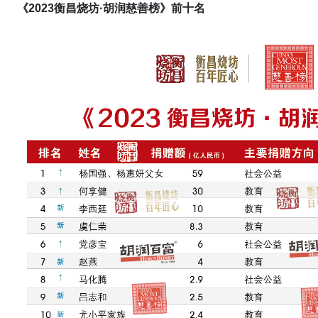
《2023衡昌烧坊·胡润慈善榜
》前十名