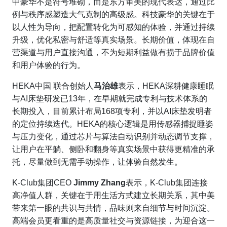
中豪华不是符号堆砌，而是东方审美的现代表达，通过比
例与秩序感塑造大气克制的高级感。科技豪华的关键在于
以人性为导向，把配置转化为可感知的体验，并通过持续
升级，优化私密与舒适等真实场景。长期价值，体现在自
营渠道与用户直接沟通，不为短期利益做有损于品牌价值
和用户体验的行为。
HEKA中国 联合创始人
马治雄
表示，HEKA深耕健康睡眠
与AI床垫研发已13年，在早期就完成专利与技术体系的
长期投入，目前累计布局168项专利，并以AI床垫发明者
的定位持续迭代。HEKA的核心逻辑是用传感器捕捉睡姿
与压力变化，通过芯片与算法自动识别并动态调节支撑，
让用户在平躺、侧卧和翻身等真实场景中获得更精准的承
托，尽量做到无需手动操作，让体验自然发生。
K-Club集团CEO
Jimmy Zhang
表示，K-Club集团连接
高净值人群，关键在于用生活方式建立长期关系，其中美
带来第一眼的共识与共情，品味则来自细节与时间沉淀。
高端会员更看重的是高质量社交与资源链接，为迎合这一