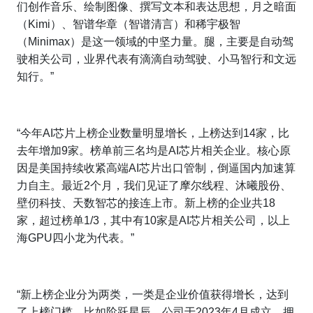
们创作音乐、绘制图像、撰写文本和表达思想，月之暗面
（Kimi）、智谱华章（智谱清言）和稀宇极智
（Minimax）是这一领域的中坚力量。腿，主要是自动驾
驶相关公司，业界代表有滴滴自动驾驶、小马智行和文远
知行。”
“今年AI芯片上榜企业数量明显增长，上榜达到14家，比
去年增加9家。榜单前三名均是AI芯片相关企业。核心原
因是美国持续收紧高端AI芯片出口管制，倒逼国内加速算
力自主。最近2个月，我们见证了摩尔线程、沐曦股份、
壁仞科技、天数智芯的接连上市。新上榜的企业共18
家，超过榜单1/3，其中有10家是AI芯片相关公司，以上
海GPU四小龙为代表。”
“新上榜企业分为两类，一类是企业价值获得增长，达到
了上榜门槛，比如阶跃星辰，公司于2023年4月成立，拥