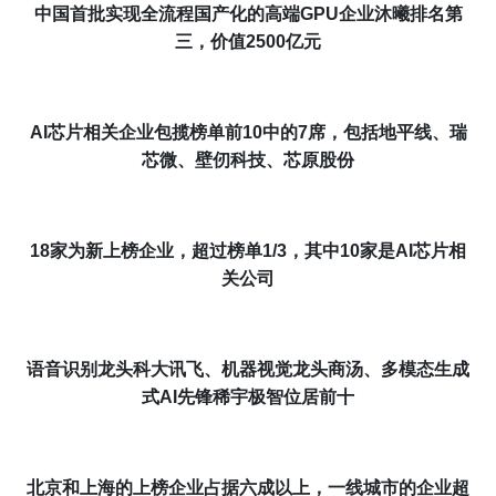
中国首批实现全流程国产化的高端GPU企业沐曦排名第
三，价值
2500
亿元
AI芯片相关企业包揽榜单前10中的7席，包括地平线、瑞
芯微、壁仞科技、芯原股份
18
家为新上榜企业，
超过
榜单1/3，其中
10
家是AI芯片相
关公司
语音识别龙头科大讯飞、机器视觉龙头商汤、
多模态生成
式AI先锋稀宇极智
位居前十
北京和上海的上榜企业占据六成以上，一线城市的企业超