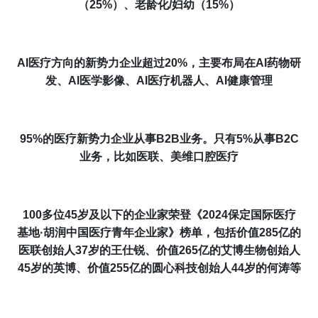
（
25%
）、老龄化
/
妇幼（
15%
）
AI
医疗方向的新势力企业超过
20%
，主要布局在
AI
药物研
发、
AI
医学影像、
AI
医疗机器人、
AI
健康管理
95%
的医疗新势力企业从事
B2B
业务。只有
5%
从事
B2C
业务，比如医联、美维口腔医疗
100
多位
45
岁及以下的企业家荣登《
2024保定国际医疗
基地·
胡润中国医疗青年企业家》榜单，包括价值
285
亿的
医联创始人
37
岁的王仕锐、价值
265
亿的艾博生物创始人
45
岁的英博、价值
255
亿的圆心科技创始人
44
岁的何涛等