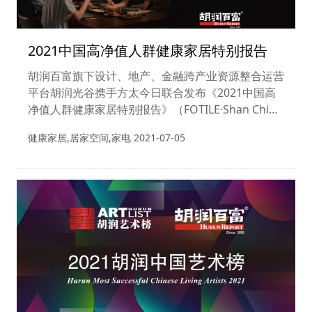
2021中国高净值人群健康家居特别报告
胡润百富旗下设计、地产、金融跨产业资源整合运营
平台胡润光谷携手方太今日联合发布《2021中国高
净值人群健康家居特别报告》（FOTILE·Shan China
HNWIs Healthy Home Report 2021）。这份28页
健康家居,居家空间,家电
2021-07-05
的调研报告内容涵盖疫情时代下中国高净值人群的生
活变革，居家空间的主要问题与未来趋势，以及健康
家居的家电需求等。