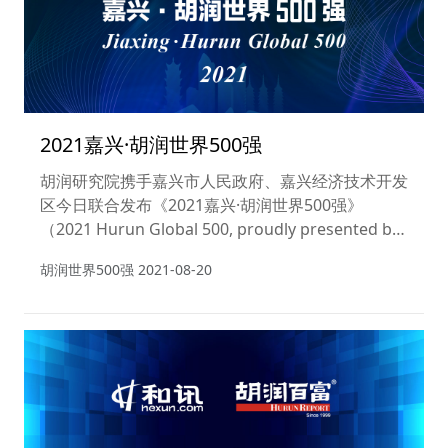
2021嘉兴·胡润世界500强
胡润研究院携手嘉兴市人民政府、嘉兴经济技术开发
区今日联合发布《2021嘉兴·胡润世界500强》
（2021 Hurun Global 500, proudly presented by
Jiaxing City），列出了世界500强非国有企业，按照
胡润世界500强
2021-08-20
企业市值或估值进行排名。