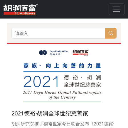
2021德裕·胡润全球世纪慈善家
胡润研究院携手德裕世家今日联合发布《2021德裕·