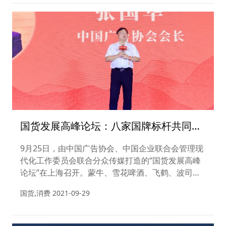
国货发展高峰论坛：八家国牌标杆共同揭
秘国牌崛起的中国方法
9月25日，由中国广告协会、中国企业联合会管理现
代化工作委员会联合分众传媒打造的“国货发展高峰
论坛”在上海召开。蒙牛、雪花啤酒、飞鹤、波司
登、华熙生物、妙可蓝多、天鹅到家及Ulike等国牌
国货,消费
2021-09-29
代表品牌齐聚上海，向在场的数百位企业家及高管，
分享身为中国品牌崛起的经验与心得，助力国牌崛
起，成就民族自豪。