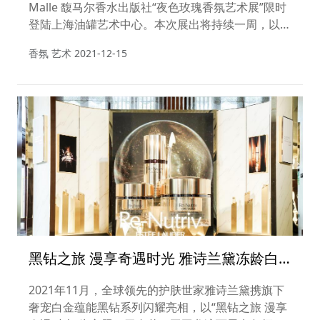
Malle 馥马尔香水出版社“夜色玫瑰香氛艺术展”限时
登陆上海油罐艺术中心。本次展出将持续一周，以调
香师Edouard Fléchier创作的经典香氛《Rose
香氛 艺术
2021-12-15
Tonnerre夜色玫瑰》为主题，馥马尔香水出版社，
以影像构筑光影梦境，邀观者共赴一场香氛艺术之
旅，探寻玫瑰的一生。
黑钻之旅 漫享奇遇时光 雅诗兰黛冻龄白
金VIP贵宾活动耀启三亚
2021年11月，全球领先的护肤世家雅诗兰黛携旗下
奢宠白金蕴能黑钻系列闪耀亮相，以“黑钻之旅 漫享