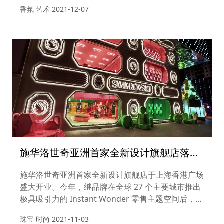
香师Edouard Fléchier创作的经典香氛《Rose
香氛 艺术
2021-12-07
Tonnerre夜色玫瑰》为主题，馥马尔香水出版社，
以影像构筑光影梦境，邀观者共赴一场香氛艺术之
旅，探寻玫瑰的一生。
施华洛世奇亚洲首家全新设计旗舰店落户
上海
施华洛世奇亚洲首家全新设计旗舰店于上海香港广场
盛大开业。今年，继品牌在全球 27 个主要城市推出
极具吸引力的 Instant Wonder 零售主题空间后，施
华洛世奇多维感官空间以Wonderlab全新概念，再
珠宝 时尚
2021-11-03
度打造奇妙世界，为中国消费者带来梦幻体验。