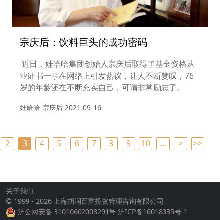
宗庆后：饮料巨头的成功密码
近日，娃哈哈集团创始人宗庆后取得了基金资格从
业证书一事在网络上引发热议，让人不断赞叹，76
岁的年龄还在不断充实自己，可谓非常励志了。
娃哈哈 宗庆后
2021-09-16
2
3
4
5
6
7
8
9
10
…
>
>>
关于我们
© 1999 - 2026 上海胡润百富投资管理咨询有限公司
沪公网安备 31010602003291号
沪ICP备16018335号-1