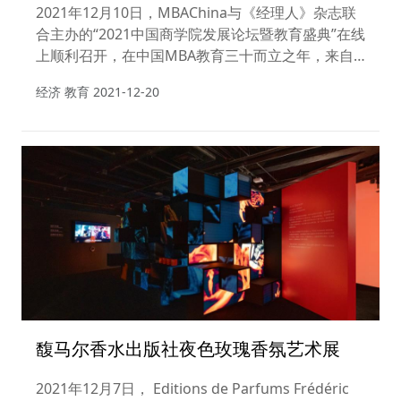
满落幕
2021年12月10日，MBAChina与《经理人》杂志联
合主办的“2021中国商学院发展论坛暨教育盛典”在线
上顺利召开，在中国MBA教育三十而立之年，来自
全球的20余位商学院院长、教授、经济学和管理学
经济 教育
2021-12-20
专家发表主题演讲，多视角、多维度探讨中国商科教
育的成长、变革与发展，以助力中国经济高质量发
展。本次直播通过MBAChina新媒体、央视频移动
网、新华社现场云、微赞直播、一刻talks和
MBAChina官网等平台直播，各平台累计观看人次达
到数百万。
馥马尔香水出版社夜色玫瑰香氛艺术展
2021年12月7日， Editions de Parfums Frédéric