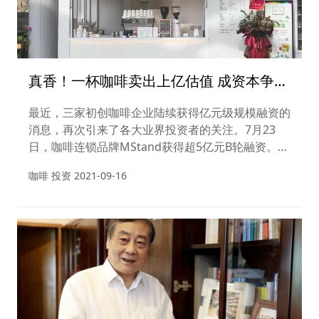
真香！一杯咖啡卖出上亿估值 成资本争抢
新宠
最近，三家初创咖啡企业陆续获得亿元级规模融资的
消息，再次引来了各大业界投资者的关注。7月23
日，咖啡连锁品牌MStand获得超5亿元B轮融资。7
月27日，SECRE时萃咖啡宣布完成近亿元新一轮融
咖啡 投资
2021-09-16
资……资本的频频入局，使得咖啡市场再度迎来了高
光时刻。