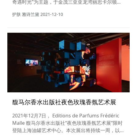
奇遇时光”为主题，于金茂三亚亚龙湾丽思卡尔顿酒
店举办冻龄白金VIP贵宾活动，臻献奢宠白金之旅，
护肤 雅诗兰黛
2021-12-10
体验黑钻奢耀之美，奇遇至美时光，焕活美肌能量，
延续白金品质护肤旅程。
馥马尔香水出版社夜色玫瑰香氛艺术展
2021年12月7日， Editions de Parfums Frédéric
Malle 馥马尔香水出版社“夜色玫瑰香氛艺术展”限时
登陆上海油罐艺术中心。本次展出将持续一周，以调