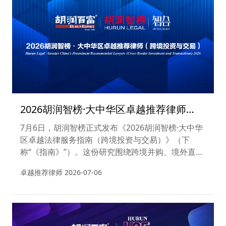
谈、客户调研及代表性项目分析，最终遴选出两个领
域共34位卓越推荐律师。
2026胡润智榜·大中华区卓越推荐律师
（跨境投资与交易）
7月6日，胡润智榜正式发布《2026胡润智榜·大中华
区卓越法律服务指南（跨境投资与交易）》（下
称“《指南》”）。这份研究围绕跨境并购、境外直接
投资、外商投资、跨境合资合作、海外绿地投资及设
卓越推荐律师
2026-07-06
厂、海外项目开发与投建营、跨境投资及项目融资、
跨境交易架构设计等核心事项展开，基于对175位律
师的专项调研、486个有效项目样本的系统梳理，并
结合律师访谈、公开政策与市场数据，对当前跨境投
资与交易法律服务市场作出系统观察。