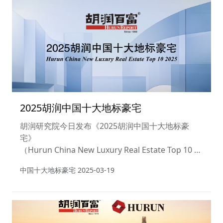
变化。“胡润至尚优品”被广泛认为是面向高净值人群
品牌的ISO。
2025胡润中国十大地标豪宅
胡润研究院今日发布《2025胡润中国十大地标豪
宅》
（Hurun China New Luxury Real Estate Top 10 20
25）。该榜单聚焦近年来中国新房豪宅领域的蓬勃
中国十大地标豪宅
2025-03-19
发展态势，精准洞察市场未来趋势与卓越产品，致力
于为行业树立全新标杆，打造专业参考典范。