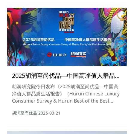
2025胡润至尚优品—中国高净值人群品质
生活报告
胡润研究院今日发布《2025胡润至尚优品—中国高
净值人群品质生活报告》（Hurun Chinese Luxury
Consumer Survey & Hurun Best of the Best
Awards 2025）（以下简称胡润至尚优品报告）。
胡润至尚优品
2025-03-21
这是胡润研究院连续第21年发布该报告，旨在揭示
中国高净值人群的生活方式、消费习惯以及品牌认知
的变化与偏好，力图描绘中国高净值人群的生活形态