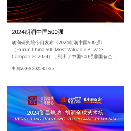
2024胡润中国500强
胡润研究院今日发布《2024胡润中国500强》
（Hurun China 500 Most Valuable Private
Companies 2024），列出了中国500强非国有企
业，按照企业价值进行排名。上市公司市值按照
中国500强
2025-02-25
2024年11月15日的收盘价计算，非上市公司估值参
考同行业上市公司或根据最新一轮融资情况进行估
算。这是胡润研究院连续第六次发布“胡润中国500
强”。