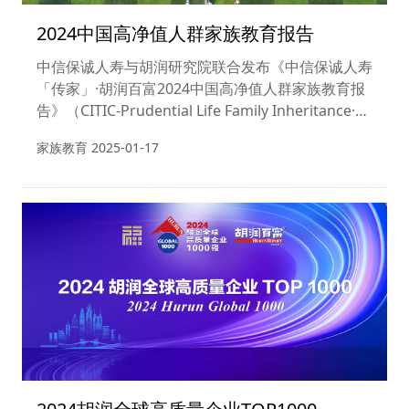
2024中国高净值人群家族教育报告
中信保诚人寿与胡润研究院联合发布《中信保诚人寿
「传家」·胡润百富2024中国高净值人群家族教育报
告》（CITIC-Prudential Life Family Inheritance·
Hurun Report China High Net Worth Family
家族教育
2025-01-17
Education 2024）。这份92页的报告旨在探索中国
高净值人群的组成结构、生活方式、财富状况、消费
状况，以及他们对于自我教育、子女家庭教育、子女
学校教育、家族传承教育的目标、方式、投入和规
划，进而为高净值家庭的家族教育提供参考。