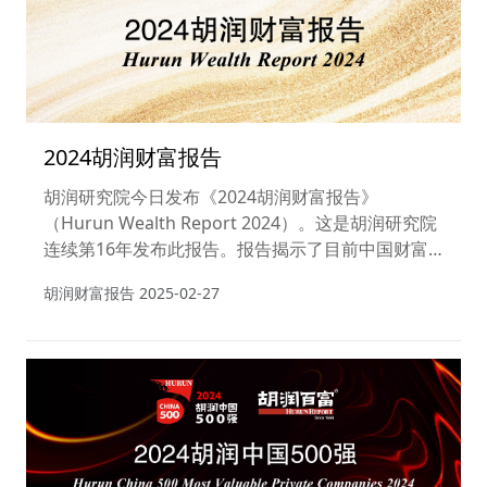
2024胡润财富报告
胡润研究院今日发布《2024胡润财富报告》
（Hurun Wealth Report 2024）。这是胡润研究院
连续第16年发布此报告。报告揭示了目前中国财富
家庭的数量、地域分布和人群画像。报告公布了中国
胡润财富报告
2025-02-27
拥有600万人民币、千万人民币、亿元人民币及3000
万美元以上总财富的家庭数量，以及相应的可投资资
产家庭数量。此次报告涵盖了包括港澳台地区在内的
中国34个省级行政区共计108个城市，旨在全面揭示
中国财富家庭的规模和分布变化。