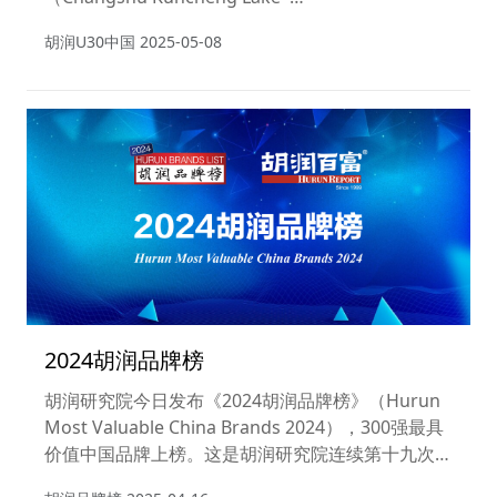
Hurun China Under30s 2024），旨在寻找中国30
胡润U30中国
2025-05-08
岁及以下的创业先锋。这是胡润研究院第八次发布该
榜单。
2024胡润品牌榜
胡润研究院今日发布《2024胡润品牌榜》（Hurun
Most Valuable China Brands 2024），300强最具
价值中国品牌上榜。这是胡润研究院连续第十九次发
布胡润品牌榜。