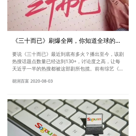
《三十而已》刷爆全网，你知道全球的富
豪们30岁时都在干嘛？
要说《三十而已》最近到底有多火？播出至今，该剧
热搜话题点数量已经达到130+，讨论度之高，让每
天近乎一半的热搜都被这部剧所包揽。前有综艺《乘
风破浪的姐姐》，后有刷爆全网的《三十而已》，都
胡润百富
2020-08-03
是从30岁这个话题点切入，观众似乎也很是买账。
有网友表示：尽管自己是20+的年龄，但比起《二十
不惑》，还是更想看《三十而已》。