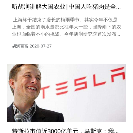
听胡润讲解大国农业|中国人吃猪肉是全
球绝对的No.1
上海终于结束了漫长的梅雨季节。其实今年不仅是
上海，全国的雨水量都比往年大一些，强降雨下的农
业也面临着不小的挑战。今年胡润研究院首次发布了
《2020胡润中国10强农业企业》，列出了中国10强
胡润百富
2020-07-27
本土农业企业。农业是国民经济发展的基础，作为农
业大国，中国的农业企业在过去十年也取得了累累硕
果。
特斯拉市值近3000亿美元，马斯克：我的