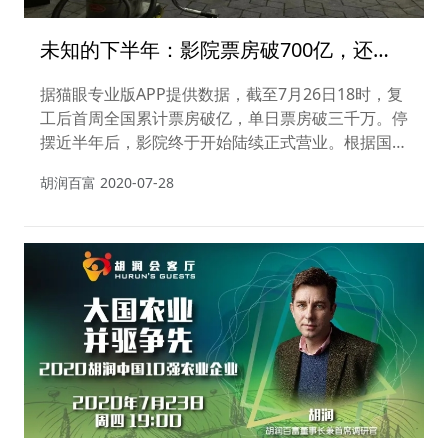
未知的下半年：影院票房破700亿，还有
可能吗？
据猫眼专业版APP提供数据，截至7月26日18时，复
工后首周全国累计票房破亿，单日票房破三千万。停
摆近半年后，影院终于开始陆续正式营业。根据国家
电影局7月16日发布的通知，低风险地区的电影院在
胡润百富
2020-07-28
各项防控措施有效落实到位的前提下，于7月20日有
序恢复开放营业。7月20日-7月26日，全国有超过
5000家影院恢复营业，复工率约50%。