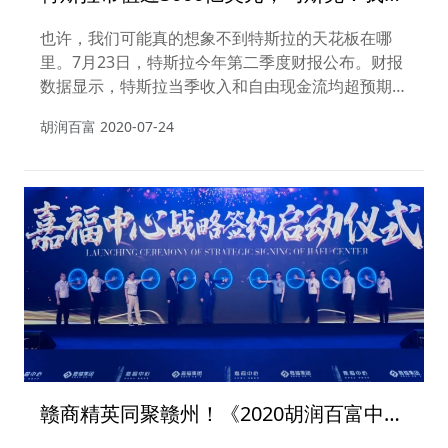
目标是5000亿美元
也许，我们可能真的想象不到特斯拉的天花板在哪
里。7月23日，特斯拉今年第二季度财报公布。财报
数据显示，特斯拉当季收入和自由现金流均超预期，
连续四个季度实现盈利。财报一出，特斯拉盘后股价
胡润百富
2020-07-24
上涨超7%。至此，7月以来，特斯拉股价累计涨幅为
45.24%，创造了单月历史最大增幅，同时，在市值
超过3000亿美元后，马斯克成功解锁21亿美元的第
二笔期权奖励。
赣商精英同聚赣州！《2020胡润百富中国
赣商富豪榜TOP10》暨嘉福中心全球发布