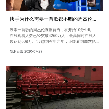
快手为什么需要一首歌都不唱的周杰伦做
直播？
没唱一首歌的周杰伦直播首秀，在开始10分钟时，
在线观看人数已经突破4260万人，最高同时在线人
数达到608万。“没想到有生之年，还能看到周杰伦
直播，爷青回。”7月21日晚间，当微博上传出周杰
胡润百富
2020-07-29
伦五天后将在快手进行魔术直播的信息时，众多粉丝
在社交平台欢呼。