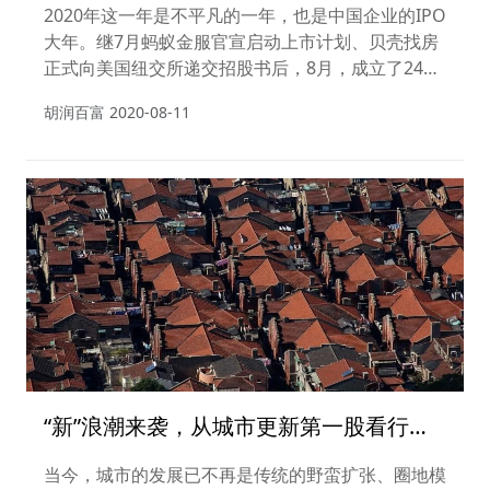
股上市
2020年这一年是不平凡的一年，也是中国企业的IPO
大年。继7月蚂蚁金服官宣启动上市计划、贝壳找房
正式向美国纽交所递交招股书后，8月，成立了24年
的农夫山泉又传来新消息：下周将获批10亿美元，
胡润百富
2020-08-11
目标9月登陆港交所。
“新”浪潮来袭，从城市更新第一股看行业
群雄争霸，试问谁将登顶？
当今，城市的发展已不再是传统的野蛮扩张、圈地模