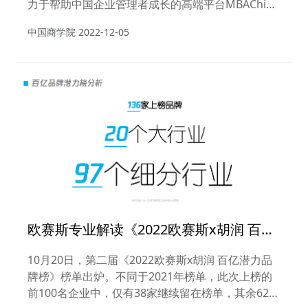
力于帮助中国企业管理者成长的高端平台MBAChina
联合举办，央广网女性教育联合主办。 本次盛典活
中国商学院
2022-12-05
动的主要价值在于，通过结合国家经济、产业经济、
企业环境、技术环境、竞争环境等因素，回顾中国商
学教育的所取得的成就，同时针对中国商学教育面临
的新挑战、新问题，进行多维度、多思想的碰撞，以
夯实中国商学教育的基础，同时展望未来。
欧赛斯专业解读《2022欧赛斯x胡润 百亿
潜力品牌榜》
10月20日，第二届《2022欧赛斯x胡润 百亿潜力品
牌榜》榜单出炉。不同于2021年榜单，此次上榜的
前100名企业中，仅有38家继续留在榜单，其余62家