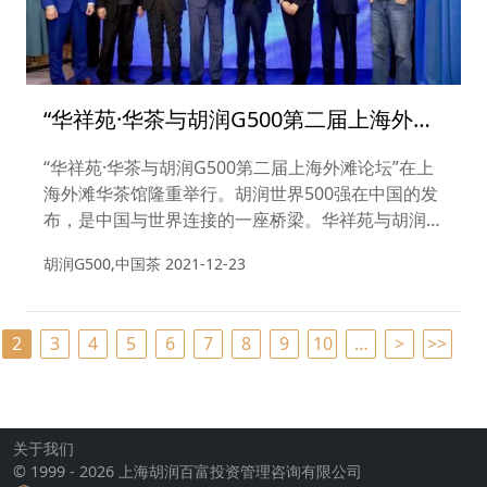
“华祥苑·华茶与胡润G500第二届上海外滩
论坛”在上海外滩华茶馆隆重举行
“华祥苑·华茶与胡润G500第二届上海外滩论坛”在上
海外滩华茶馆隆重举行。胡润世界500强在中国的发
布，是中国与世界连接的一座桥梁。华祥苑与胡润百
富再次携手，签约胡润世界500强全球战略合作伙
胡润G500,中国茶
2021-12-23
伴，让中国茶走向世界！
2
3
4
5
6
7
8
9
10
…
>
>>
关于我们
© 1999 - 2026 上海胡润百富投资管理咨询有限公司