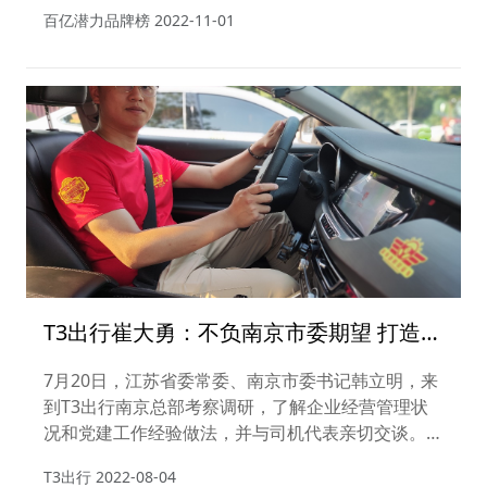
都是新入品牌。2021榜首BOSS直聘今年下滑至第78
百亿潜力品牌榜
2022-11-01
名，去年仅位列第95位的萃华珠宝今年则飙升至第1
名。
T3出行崔大勇：不负南京市委期望 打造新
业态领域党建新名片
7月20日，江苏省委常委、南京市委书记韩立明，来
到T3出行南京总部考察调研，了解企业经营管理状
况和党建工作经验做法，并与司机代表亲切交谈。
T3出行党委书记、CEO崔大勇介绍T3出行相关情
T3出行
2022-08-04
况。