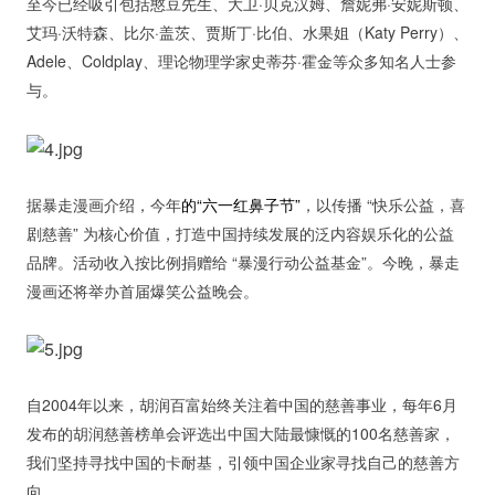
至今已经吸引包括憨豆先生、大卫·贝克汉姆、詹妮弗·安妮斯顿、
艾玛·沃特森、比尔·盖茨、贾斯丁·比伯、水果姐（Katy Perry）、
Adele、Coldplay、理论物理学家史蒂芬·霍金等众多知名人士参
与。
据暴走漫画介绍，今年
的“六一红鼻子节”
，以传播 “快乐公益，喜
剧慈善” 为核心价值，打造中国持续发展的泛内容娱乐化的公益
品牌。活动收入按比例捐赠给 “暴漫行动公益基金”。今晚，暴走
漫画还将举办首届爆笑公益晚会。
自2004年以来，胡润百富始终关注着中国的慈善事业，每年6月
发布的胡润慈善榜单会评选出中国大陆最慷慨的100名慈善家，
我们坚持寻找中国的卡耐基，引领中国企业家寻找自己的慈善方
向。