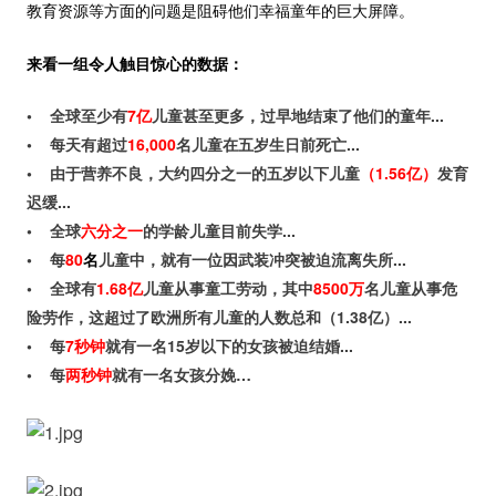
教育资源等方面的问题是阻碍他们幸福童年的巨大屏障。
来看一组令人触目惊心的数据：
• 全球至少有
7亿
儿童甚至更多，过早地结束了他们的童年...
• 每天有超过
16,000
名儿童在五岁生日前死亡...
• 由于营养不良，大约四分之一的五岁以下儿童
（1.56亿）
发育
迟缓...
• 全球
六分之一
的学龄儿童目前失学...
• 每
80
名
儿童中，就有一位因武装冲突被迫流离失所...
• 全球有
1.68亿
儿童从事童工劳动，其中
8500万
名儿童从事危
险劳作，这超过了欧洲所有儿童的人数总和（1.38亿）...
• 每
7秒钟
就有一名15岁以下的女孩被迫结婚...
• 每
两秒钟
就有一名女孩分娩…