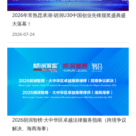
2026年常熟昆承湖·胡润U30中国创业先锋颁奖盛典盛
大落幕！
2026-07-24
2026胡润智榜·大中华区卓越法律服务指南（跨境争议
解决、海商海事）