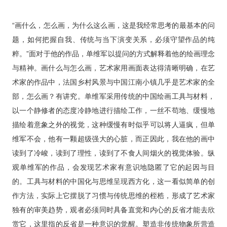
“画什么，怎么画，为什么这么画，这是我经常思考的最基本的问
题，如何把握自我、传统与当下演变关系，必须守望作品的纯
粹。”面对于他的作品，单维军以提问的方式解释着他的绘画理念
与精神。画什么与怎么画，艺术家用画面表达得清晰明确，在艺
术家的作品中，法国乡村风景与中国江南小镇几乎是艺术家的全
部，怎么画？有讲究。单维军采用传统的中国绘画工具与材料，
以一个静修者的态度冷静地进行描绘工作，一丝不苟地、缓慢地
描绘着意象之外的视觉，这种缓慢有时似乎可以将人逼疯，但单
维军不会，他有一颗超级强大的心脏，而正因此，我在他的画中
读到了冷峻，读到了理性，读到了不食人间烟火的视觉体验。纵
观单维军的作品，会发现艺术家有意识地隐匿了它的起因与目
的。工具与材料的中国化与思维呈现西方化，这一看似简单的创
作方法，实际上它摆脱了习惯与传统思维的桎梏，形成了艺术家
独有的审美趋势，观者必须同时具备直觉和内心的反省才能去欣
赏它，这里指的反省是一种意识的觉醒。塑造非传统物象所营造