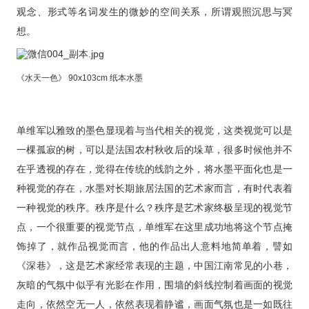
观念、形式等名词发生的微妙的空间关系，所谓观照沉思与冥
想。
《水天一色》 90x103cm 纸本水墨
单维军以雅致的墨色显现着与当代相关的视觉，这类视觉可以是
一棵孤寂的树，可以是法国农村秋收后的垛草，很多时候他并不
在乎透视的存在，觉得在传统的线韵之外，将水墨平面化也是一
种视觉的存在，水墨对长期旅居法国的艺术家而言，有时代表着
一种视觉的秩序。
秩序是什么？秩序是艺术家终极呈现的视觉节
点，一个很重要的视觉节点，单维军在这里成功地将这个节点掩
饰掉了，就作品视觉而言，他的作品出人意料地简单着，譬如
《深巷》，这是艺术家经常表现的主题，中国江南常见的小巷，
灰暗的气氛中似乎有光影在作用，围墙的斜线控制着画面的视觉
走向，依然空无一人，依然表现着静谧，画面气氛也是一如既往