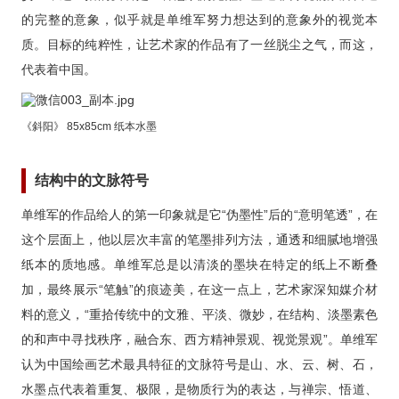
的完整的意象，似乎就是单维军努力想达到的意象外的视觉本
质。目标的纯粹性，让艺术家的作品有了一丝脱尘之气，而这，
代表着中国。
《斜阳》 85x85cm 纸本水墨
结构中的文脉符号
单维军的作品给人的第一印象就是它“伪墨性”后的“意明笔透”，在
这个层面上，他以层次丰富的笔墨排列方法，通透和细腻地增强
纸本的质地感。单维军总是以清淡的墨块在特定的纸上不断叠
加，最终展示“笔触”的痕迹美，在这一点上，艺术家深知媒介材
料的意义，“重拾传统中的文雅、平淡、微妙，在结构、淡墨素色
的和声中寻找秩序，融合东、西方精神景观、视觉景观”。单维军
认为中国绘画艺术最具特征的文脉符号是山、水、云、树、石，
水墨点代表着重复、极限，是物质行为的表达，与禅宗、悟道、