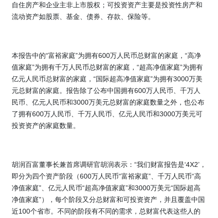
自住房产和企业主非上市股权；可投资资产主要是投资性房产和
流动资产如股票、基金、债券、存款、保险等。
本报告中的“富裕家庭”为拥有
600
万人民币总财富的家庭，“高净
值家庭”为拥有千万人民币总财富的家庭，“超高净值家庭”为拥有
亿元人民币总财富的家庭，“国际超高净值家庭”为拥有
3000
万美
元总财富的家庭。报告除了公布中国拥有
600
万人民币、千万人
民币、亿元人民币和
3000
万美元总财富的家庭数量之外，也公布
了拥有
600
万人民币、千万人民币、亿元人民币和
3000
万美元可
投资资产的家庭数量。
胡润百富董事长兼首席调研官胡润表示：“我们财富报告是‘
4X2
’，
即分为四个资产阶段（
600
万人民币“富裕家庭”、千万人民币“高
净值家庭”、亿元人民币“超高净值家庭”和
3000
万美元“国际超高
净值家庭”），每个阶段又分总财富和可投资资产，并且覆盖中国
近
100
个省市。不同的阶段有不同的需求，总财富代表这些人的