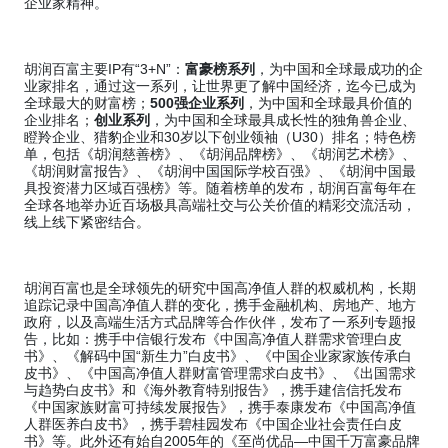
企业家精神。
胡润百富主要
IP
有
“3+N”
：
富豪榜系列
，为中国和全球最成功的企
业家排名，通过这一系列，让世界更了解中国经济，迄今已成为
全球最大的财富榜；
500
强企业系列
，为中国和全球最具价值的
企业排名；
创业系列
，为中国和全球最具成长性的独角兽企业、
瞪羚企业、猎豹企业和
30
岁以下创业领袖（
U30
）排名；特色榜
单，包括《胡润慈善榜》、《胡润品牌榜》、《胡润艺术榜》、
《胡润财富报告》、《胡润中国国际学校百强》、《胡润中国最
具投资潜力区域百强榜》等。随着榜单的发布，胡润百富每年在
全球各地举办近百场极具高端社交与公关价值的精彩交流活动，
线上线下紧密结合。
胡润百富也是全球领先的研究中国高净值人群的权威机构，长期
追踪记录中国高净值人群的变化，携手金融机构、房地产、地方
政府，以及高端生活方式品牌等合作伙伴，发布了一系列专题报
告，比如：携手中信银行发布《中国高净值人群需求管理白皮
书》、《解码中国
“
新生力
”
白皮书》、《中国企业家家族传承白
皮书》、《中国高净值人群财富管理需求白皮书》、《出国需求
与趋势白皮书》和《海外教育特别报告》，携手建信信托发布
《中国家族财富可持续发展报告》，携手泰康发布《中国高净值
人群医养白皮书》，携手碧桂园发布《中国企业社会责任白皮
书》等。此外还有始自
2005
年的《至尚优品
—
中国千万富豪品牌