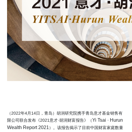
（
2022
年
4
月
14
日，青岛）胡润研究院携手青岛意才基金销售有
Yi Tsai · Hurun
限公司联合发布
《
2021
意才
·
胡润财富报告》
（
Wealth Report 2021
）。该报告揭示了目前中国财富家庭数量