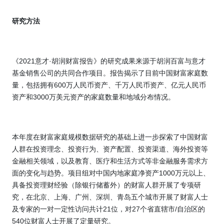
研究方法
《
2021
意才
·
胡润财富报告》的研究成果来源于胡润百富与意才
基金销售公司的共同合作项目。报告
揭示了目前中国财富家庭数
量，包括拥有
600
万人民币资产、千万人民币资产、亿元人民币
资产和
3000
万美元资产的家庭数量和地域分布情况。
本年度在财富家庭规模数据研究的基础上进一步探索了中国财富
人群在投资理念、投资行为、资产配置、投资渠道、海外投资等
金融相关领域，以及教育、医疗和生活方式等非金融服务需求方
面的变化与趋势。项目组对中国内地家庭净资产
1000
万元以上、
具备投资理财经验（除银行储蓄外）的财富人群开展了专项研
究，在北京、上海、广州、深圳、青岛五个城市开展了财富人士
及专家的一对一定性访问共计
21
位，对
27
个省直辖市
/
自治区的
540
位财富人士开展了定量研究。