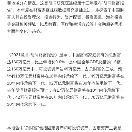
和地域分布情况。这是胡润研究院连续第十三年发布“胡润财富报
告”。本年度在财富家庭规模数据研究基础上进一步探索了中国财
富人群在投资理念、投资行为、资产配置、投资渠道、海外投资
等金融相关领域，以及教育、医疗和生活方式等非金融服务需求
方面的变化与趋势。
《
2021
意才
·
胡润财富报告》显示，中国富裕家庭拥有的总财富
达
160
万亿元，比上年增长
9.6%
，是中国全年
GDP
总量的
1.6
倍。
这
160
万亿元中，可投资资产达
49
万亿元，占总财富的三成。预
计有
18
万亿元财富将在
10
年内传承给下一代，
49
万亿元财富将在
20
年内传承给下一代，
92
万亿元财富将在
30
年内传承给下一代。
去年胡润财富报告预计，有
17
万亿元财富将在
10
年内传承给下一
代，
42
万亿元财富将在
20
年内传承给下一代，
78
万亿元财富将在
30
年内传承给下一代。
本报告中“总财富”包括固定资产和可投资资产。固定资产主要是