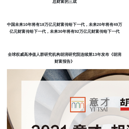
总财富的三成
中国未来
10
年将有
18
万亿元财富传给下一代，未来
20
年将有
49
万
亿元财富传给下一代，未来
30
年将有
92
万亿元财富传给下一代
全球权威高净值人群研究机构胡润研究院连续第
13
年发布《胡润
财富报告》