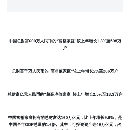
中国总财富
600
万人民币的“富裕家庭”较上年增长
1.3%
至
508
万
户
总财富千万人民币的“高净值家庭”较上年增长
2%
至
206
万户
总财富亿元人民币的“超高净值家庭”较上年增长
2.5%
至
13.3
万户
中国富裕家庭拥有的总财富达
160
万亿元，
比上年增长
9.6%
，
是
中国全年
GDP
总量的
1.6
倍。
其中，可投资资产达
49
万亿元，占