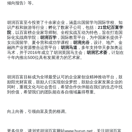
倾向报告》等。
胡润百富至今投资了十余家企业，涵盖出国留学与国际学校、知
识产权和旅游等行业；孵化了数家子公司，包括：
21
世纪百富学
院
，以百富榜企业家导师制、全程实战互动为特色，旨在打造国
际化实战商学院；
胡润百学
，国际教育平台，为中国家长提供子
女出国留学、夏令营和成功学课程；
胡润光谷
，设计、地产、金
融跨产业资源整合运营平台；
胡润马道
，多年支持华天参加奥运
马术，并于
2016
年成立了胡润英国马主会；
胡润艺术荟
，计划在
十年内推出
500
位具有发展潜力的艺术家。
胡润百富目标成为全球最受认可的企业家创业精神推动平台，鼓
励阳光财富观，鼓励人们实现创业梦想，鼓励企业家发展企业的
同时，重视文化与社会责任，希望合作伙伴能在我们的生态中找
到价值，希望我们的团队能在各自领域赢得尊重。
向上向善，引领由富及贵的格调。
更多信息，请浏览胡润百富网站
www.hurun.net
，关注胡润百富