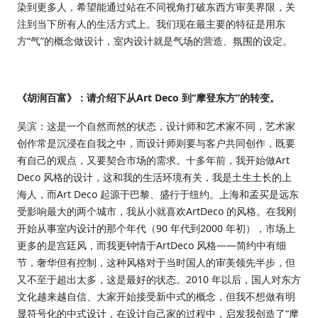
染到更多人，希望能通过站在不同视角打破东
西方审美界限，关
注到当下所有人的生活方式上。我们现在最主要的特征是用东
方“气”的概念做设计，室内设计就是
气场的营造、氛围的设定。
《胡润百富》：请介绍下从Art Deco 到“摩登东方”的转变。
吴滨：这是一个自然而然的状态，设计师和艺术家不同，艺术家
创作常是沉浸在自我之中，而设计师则要与客户共同创
作，既要
有自己的观点，又要契合市场的需求。十多年前，我开始做Art
Deco 风格的设计，这和我的生活环境有关，我
是土生土长的上
海人，而Art Deco 起源于巴黎、盛行于纽约。上海和孟买是远东
受影响最大的两个城市，我从小就喜欢ArtDeco 的风格。在我刚
开始从事室内设计的那个年代（90 年代到2000 年初），市场上
更多的是宫廷风，而我更钟情于ArtDeco 风格——简约中有细
节，奢华但有控制，这种风格对于当时国人的审美领先半步，但
又不至于超出太多，这是最好的状态。2010 年以后，国人对东方
文化越来越自信、大家开始接受新中式的概念，但我不想做有明
显符号化的中式设计，在设计自己家的过程中，启发我创造了“摩