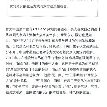
优雅考究的生活方式与东方哲思相结合。
作为中国最早倡导Art Deco 风潮的引领者，吴滨喜欢自己的设计
风格领先市场主流和大众审美半步，“摩登东方”概念也是如
此。“摩登东方”是近年来吴滨对东方美学设计的独到体验和领
悟。当然这也和他自幼习画，师从张大千关门弟子伏文彦的经历
分不开，中国水墨画让他对东方文化有着比别人更深
的理解。
2012 年，在他设计自己的房子（他称之为“森林里的玻璃屋”）的
时候，“留白”成为他设计的重中之重，这座房子也成为他所创导
的“摩登东方”设计语言的起源，他认为“设计师要有留白的状态，
这样才不会禁锢想象力”，他用“无、间、气”三字概括了“摩登东
方”的设计风格 ——“无”是留白，而留白代表了无穷尽的丰富和联
想；“间”是空间，亦是一种能量的距离；“气”，则是气场、气氛。
在吴滨看来，室内空间的设计的本质便是一种气氛的营造。