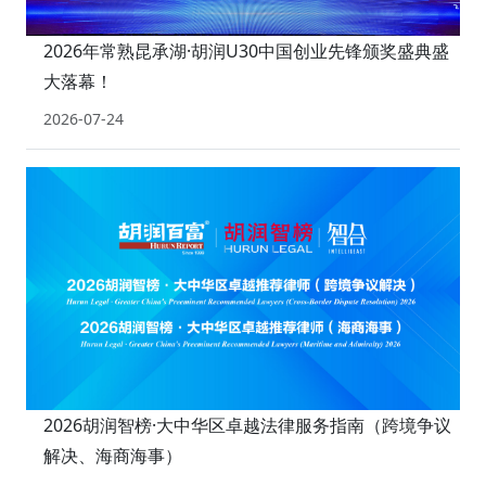
2026年常熟昆承湖·胡润U30中国创业先锋颁奖盛典盛
大落幕！
2026-07-24
2026胡润智榜·大中华区卓越法律服务指南（跨境争议
解决、海商海事）