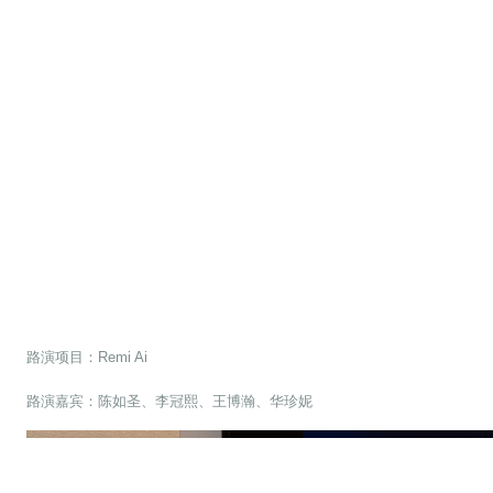
路演项目：Remi Ai
路演嘉宾：陈如圣、李冠熙、王博瀚、华珍妮