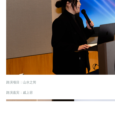
路演项目：山水之简
路演嘉宾：戚上容