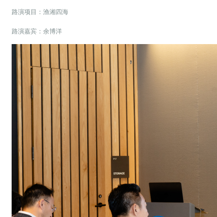
路演项目：渔湘四海
路演嘉宾：余博洋