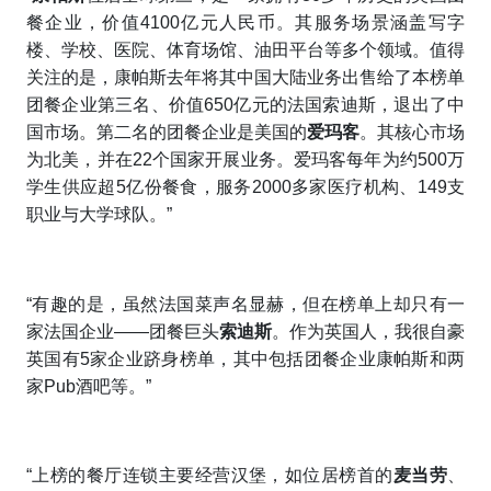
餐企业，价值4100亿元人民币。其服务场景涵盖写字
楼、学校、医院、体育场馆、油田平台等多个领域。值得
关注的是，康帕斯去年将其中国大陆业务出售给了本榜单
团餐企业第三名、价值650亿元的法国索迪斯，退出了中
国市场。第二名的团餐企业是
美国的
爱玛客
。其核心市场
为北美，并在22个国家开展业务。爱玛客每年为约500万
学生供应超5亿份餐食，服务2000多家医疗机构、149支
职业与大学球队。”
“有趣的是，虽然法国菜声名显赫，但在榜单上却只有一
家法国企业——团餐巨头
索迪斯
。作为英国人，我很自豪
英国有5家企业跻身榜单，其中包括团餐企业康帕斯和两
家Pub酒吧等。”
“上榜的餐厅连锁主要经营汉堡，如位居榜首的
麦当劳
、