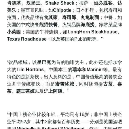
肯德基
、
汉堡王
、
Shake Shack
；披萨，如
必胜客
、
达
美乐
；墨西哥风味，如
Chipotle
；日本料理，包括寿司和
拉面，代表品牌有
食其家
、
寿司郎
、
丸龟制面
；中餐，如
美国的中式快餐
熊猫快餐
、火锅品牌
海底捞
、家常菜品牌
小菜园
；美国的牛排连锁，如
LongHorn Steakhouse
、
Texas Roadhouse
；以及英国的Pub酒吧等。”
“饮品领域，以
星巴克
为首的咖啡为主，此外还包括加拿
大的
Tim Hortons
、中国本土的
瑞幸
和
Manner
等。最有
特色的是新茶饮，出人意料的是，中国价值最高的餐饮企
业并非传统餐饮，而是
蜜雪冰城
，同时还包括
古茗
、
喜
茶
、
霸王茶姬
以及
沪上阿姨
。”
“中国上榜企业比较年轻，平均只有16岁；非中国上榜企
业平均52岁，其中2家都有百年历史——分别是英国酒吧
集团
Mitchells & Butlers
和
Whitbread
。然而，中国已有