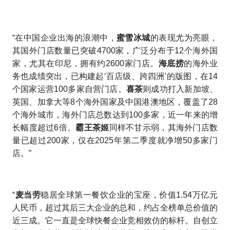
“在中国企业出海的浪潮中，
蜜雪冰城
的表现尤为亮眼，
其国外门店数量已突破4700家，广泛分布于12个海外国
家，尤其在印尼，拥有约2600家门店。
海底捞
的海外业
务也成绩突出，已构建起‘百店级、跨四洲’的版图，在14
个国家运营100多家自营门店。
喜茶
则成功打入新加坡、
英国、加拿大等8个海外国家及中国港澳地区，覆盖了28
个海外城市，海外门店总数达到100多家，近一年来的增
长幅度超过6倍。
霸王茶姬
同样不甘示弱，其海外门店数
量已超过200家，仅在2025年第二季度就净增50多家门
店。”
“
麦当劳
稳居全球第一餐饮企业的宝座，价值1.54万亿元
人民币，超过其后三大企业的总和，约占全榜单总价值的
近三成。它一直是全球快餐企业竞相效仿的标杆。自创立