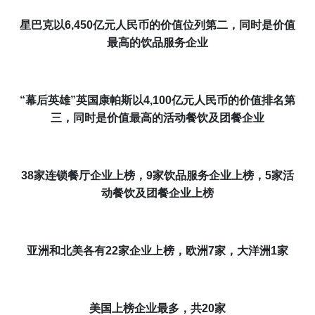
星巴克以
6,450亿元人民币的价值位列
第二
，同时是
价值
最高的饮品服务企业
“幕后英雄”
英国
康帕斯以
4,100亿元人民币
的价值
排名
第
三
，同时是
价值最高的活动餐饮及团餐企业
38
家连锁餐厅企业上榜，9家饮品服务企业上榜，
5
家活
动餐饮及团餐企业上榜
亚洲
和北美各有22
家
企业
上榜，欧洲
7
家，大洋洲1家
美国上榜企业最多，共
20
家