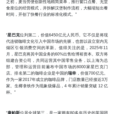
之初，麦当劳便创新性地精简菜单，推行窗口点餐、无堂
食座位的经营模式，并拆解汉堡制作流程，大幅缩短出餐
时间，开创了快餐行业的标准化模式。”
“
星巴克
位列第二，价值6450亿元人民币。它不仅是将现
代连锁咖啡文化引入中国市场的先驱，也曾以设立室内无
烟区引领消费空间的革新。值得关注的是，2025年11
月，星巴克将其中国业务的60%出售给博裕资本。双方将
组建合资公司，共同运营其中国零售业务，以上海为总
部，管理和运营目前遍布中国市场的8000家星巴克门
店。排名第二的咖啡企业是中国的
瑞幸
，价值700亿元。
作为一家2017年成立的咖啡品牌，门店数量已经接近3万
家。生椰拿铁作为现象级爆品，4 年累计销量突破 12 亿
杯。”
“
康帕斯
位居全球第三，是一家拥有80多年历史的英国团