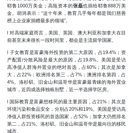
耶鲁1000万美金；高瓴资本的
张磊
也捐给耶鲁888万美
金。胡润表示：“这十年来，教育几乎每年都是我们慈善
榜上企业家捐赠最多的领域”。
l
对高端家庭而言，美国、英国、澳大利亚和加拿大在目
前甚至未来很长一段时间里，都会是主流留学国家。
l
子女教育是富豪海外投资的第二大原因，占19.4%；资
产配置/分散风险是最大的原因，占19.8%。美国是受访
高净值人群海外置业的绝对首选，占60%；其次是加拿
大，占22%；欧洲排名第三，占7%；澳洲排名第四，占
4%。洛杉矶、旧金山和温哥华是富豪最青睐的海外置业
城市，近四成选择独栋别墅，近一半选择学区房。
l
国际教育是富豪想移民的最主要原因，占21%；其次是
环境污染和食品安全，分别占20%和19%。美国是受访高
净值人群投资移民的首选国家，占52%；加拿大仍然排名
第二，占21%。洛杉矶、旧金山和温哥华是最向往的移民
城市。