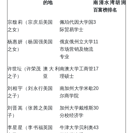
的地
南清水湾胡润
百富榜排名
宗馥莉（宗庆后
美国
佩珀代因大学国
3
之女）
际贸易学士
杨惠妍（杨国强
美国
俄亥俄州立大学
11
之女）
市场营销及物流
专业
许世坛（许荣茂
澳大利
南澳大学工商管
17
之子）
亚
理硕士
刘相宇（刘永行
美国
南加州大学米歇
20
之子）
尔商学院
刘晋嵩（张茜之
美国
加州大学戴维斯
30
子）
分校经济学
李星星（李书福
英国
牛津大学贝利奥
43