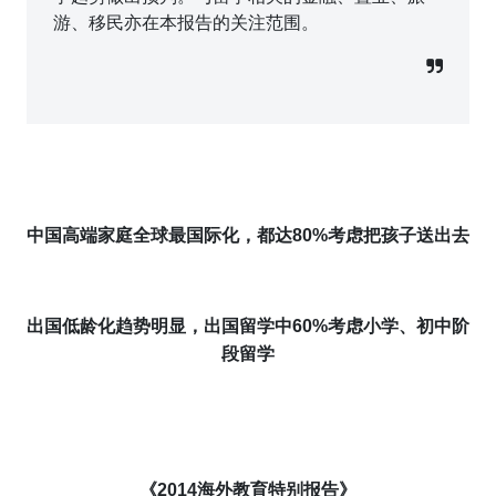
游、移民亦在本报告的关注范围。
中国高端
家庭
全球
最国际化
，都
达
80
%考虑
把
孩子送出去
出国低龄化趋势明显，出国留学中60%考虑小学、初中阶
段
留学
《2014海外
教育特别报告
》