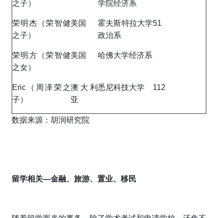
之子）
学院经济系
荣明杰（荣智健
美国
霍夫斯特拉大学
51
之子）
政治系
荣明方（荣智健
美国
哈佛大学经济系
之女）
Eric（周泽荣之
澳大利
悉尼科技大学
112
子）
亚
数据来源：胡润研究院
留学
相关—
金融
、
旅游
、置业
、
移民