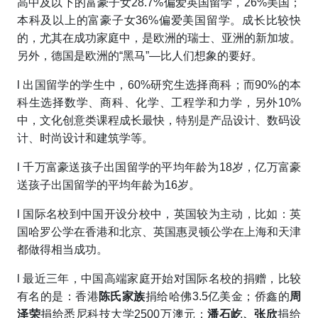
高中及以下的富豪子女28.7%偏爱英国留学，26%美国；
本科及以上的富豪子女36%偏爱美国留学。成长比较快
的，尤其在成功家庭中，是欧洲的瑞士、亚洲的新加坡。
另外，德国是欧洲的“黑马”—比人们想象的要好。
l
出国留学的学生中，60%研究生选择商科；而90%的本
科生选择数学、商科、化学、工程学和力学，另外10%
中，文化创意类课程成长最快，特别是产品设计、数码设
计、时尚设计和建筑学等。
l
千万富豪送孩子出国留学的平均年龄为18岁，亿万富豪
送孩子出国留学的平均年龄为16岁。
l
国际名校到中国开设分校中，英国较为主动，比如：英
国哈罗公学在香港和北京、英国惠灵顿公学在上海和天津
都做得相当成功。
l
最近三年，中国高端家庭开始对国际名校的捐赠，比较
有名的是：香港
陈氏家族
捐给哈佛3.5亿美金；侨鑫的
周
泽荣
捐给悉尼科技大学2500万澳元；
潘石屹、张欣
捐给