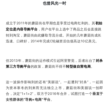
也曾风光一时
成立于2011年的蘑菇街在早期也是享受过电商红利的。其
初始
定位是内容导购平台
，用户在平台上选中了商品之后会直接跳
转到淘宝，蘑菇街由此赚取导流分成。开始的几年蘑菇街成长
迅速、口碑好，2014年完成C轮融资后估值高达10亿美元。
但2013年，蘑菇街的运作模式引起阿里警觉，后者出台了
封杀
第三方导购平台
的政策，蘑菇街不得不
转型做自营电商
。
这一波操作影响到的还有“美丽说”。一起遭到“封杀”，一起因
为资本寒冬的到来而无法独立上市，蘑菇街和美丽说一拍即
合，决定“1+1>2”，双方于2016年合并，试图打造一个
垂直于
女性群体的“导购+电商”平台
。