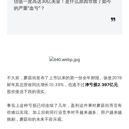
估值一度高达30亿美金！是什么原因导致了如今
的严重“血亏”？
不久前，蘑菇街发布了上市以来的第一份全年财报。纵使2019
财年其总营收同比增长10.39%，也逃不过
净亏损2.397亿元
、
股价接连下跌的现实。
事实上这种亏损已经连续了几年，盈利这件事对蘑菇街而言有
些难以实现。
加上目前同行业竞争对手越来越多、用户越来越
挑剔，蘑菇街的未来不容乐观。