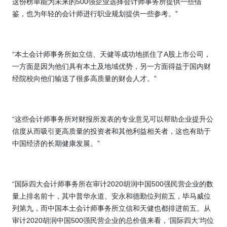
这份榜单能为未来的
500
强企业选择会计师事务所提供一些借
鉴，也为年轻的会计师进行职业规划提供一些参考。”
“本土会计师事务所如立信、天健等成功地抓住了
A
股上市公司，
一方面是因为他们具有本土及地域优势，另一方面得益于国内财
经院校向他们输送了很多高质量的财会人才。”
“这些会计师事务所对财报所发表的专业意见可以帮助企业提升公
信度从而吸引更高质量的投资者和其他利益相关者，这也有助于
中国经济的长期健康发展。”
“国际四大会计师事务所在审计
2020
胡润中国
500
强
民营企业的数
量上排名前十，其中普华永道、安永和德勤位列前五，毕马威位
列第九，而中国本土会计师事务所立信和
天健也都排进前五。从
审计
2020
胡润中国
500
强民营企业的总价值来看，‘国际四大’均位