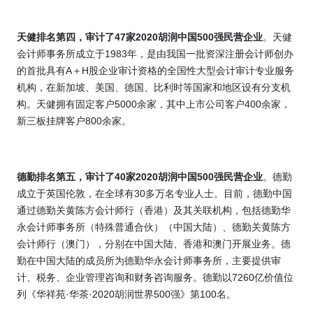
天健排名第四，审计了
47
家
2020
胡润中国
500
强民营企业
。天健
会计师事务所成立于
1983
年，是由我国一批资深注册会计师创办
的首批具有
A
＋
H
股企业审计资格的全国性大型会计审计专业服务
机构，在新加坡、美国、德国、比利时等国家和地区设有分支机
构。天健拥有固定客户
5000
余家，其中上市公司客户
400
余家，
新三板挂牌客户
800
余家。
德勤排名第五，审计了
40
家
2020
胡润中国
500
强民营企业
。德勤
成立于英国伦敦，在全球有
30
多万名专业人士。目前，德勤中国
通过德勤关黄陈方会计师行（香港）及其关联机构，包括德勤华
永会计师事务所（特殊普通合伙）（中国大陆）、德勤关黄陈方
会计师行（澳门），分别在中国大陆、香港和澳门开展业务。德
勤在中国大陆的成员所为德勤华永会计师事务所，主要提供审
计、税务、企业管理咨询和财务咨询服务。德勤以
7260
亿价值位
列《华祥苑
·
华茶
·
2020
胡润世界
500
强》第
100
名。