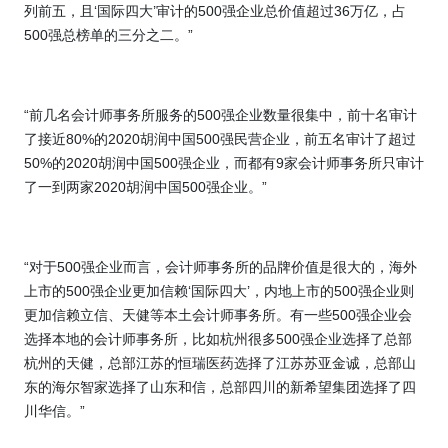
列前五，且‘国际四大’审计的
500
强企业总价值超过
36
万亿，占
500
强总榜单的三分之二。”
“前几名会计师事务所服务的
500
强企业数量很集中，前十名审计
了接近
80%
的
2020
胡润中国
500
强民营企业，前五名审计了超过
50%
的
2020
胡润中国
500
强企业，而都有
9
家会计师事务所只审计
了一到两家
2020
胡润中国
500
强企业。”
“对于
500
强企业而言，会计师事务所的品牌价值是很大的，海外
上市的
500
强企业更加信赖‘国际四大’，内地上市的
500
强企业则
更加信赖立信、天健等本土会计师事务所。有一些
500
强企业会
选择本地的会计师事务所，比如杭州很多
500
强企业选择了
总部
杭州的天健，总部江苏的恒瑞医药选择了江苏苏亚金诚，总部山
东的海尔智家选择了山东和信，总部四川的新希望集团选择了四
川华信。”