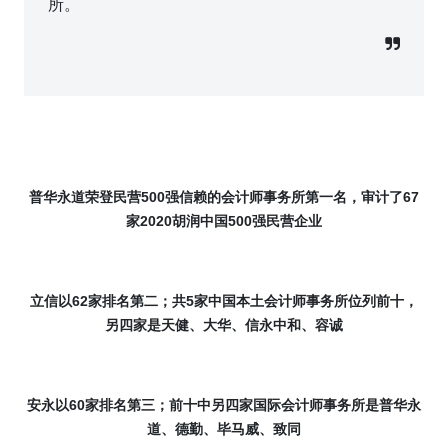
所。
普华永道荣登民营
500
强信赖的会计师事务所第一名，审计了
67
家
2020
胡润中国
500
强民营企业
立信以
62
家排名第二；共
5
家中国本土会计师事务所位列前十，
另四家是天健、大华、信永中和、容诚
安永以
60
家排名第三；前十中另四家国际会计师事务所是普华永
道、德勤、毕马威、致同