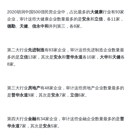
2020
胡润中国
500
强民营企业中，占比最多的
大健康
行业有
93
家
企业，审计这些大健康企业数量最多的是
安永
和
立信
，各
11
家，
德勤
、
天健
、
信永中和
并列第三，各
8
家。
第二大行业
先进制造
有
83
家企业，审计这些先进制造企业数量最
多的是
立信
13
家，其次是
安永
和
普华永道
各
10
家，
大华
和
天健
各
8
家。
第三大行业
房地产
有
48
家企业，审计这些房地产企业数量最多的
是
普华永道
9
家，其次是
安永
7
家，
立信
6
家。
第四大行业
金融
有
34
家企业，审计这些金融企业数量最多的是
普
华永道
7
家，其次是
安永
5
家。