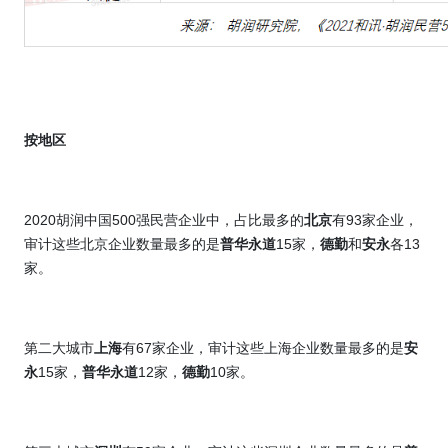
按地区
2020
胡润中国
500
强民营企业中，占比最多的
北京
有
93
家企业，
审计这些北京企业数量最多的是
普华永道
15
家，
德勤
和
安永
各
13
家。
第二大城市
上海
有
67
家企业，审计这些上海企业数量最多的是
安
永
15
家，
普华永道
12
家，
德勤
10
家。