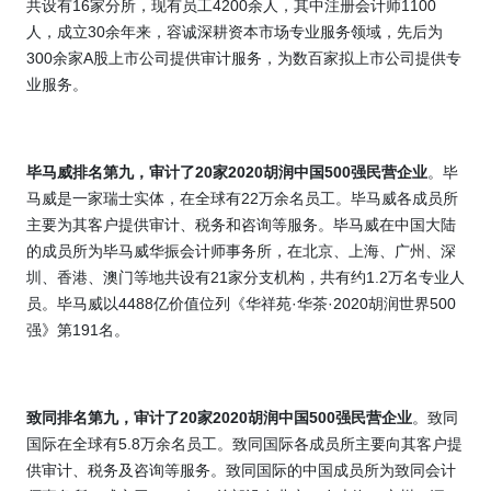
共设有
16
家分所，现有员工
4200
余人，其中注册会计师
1100
人，成立
30
余年来，容诚深耕资本市场专业服务领域，先后为
300
余家
A
股上市公司提供审计服务，为数百家拟上市公司提供专
业服务。
毕马威排名第九，审计了
20
家
2020
胡润中国
500
强民营企业
。毕
马威是一家瑞士实体，在全球有
22
万余名员工。毕马威各成员所
主要为其客户提供审计、税务和咨询等服务。毕马威在中国大陆
的成员所为毕马威华振会计师事务所，在北京、上海、广州、深
圳、香港、澳门等地共设有
21
家分支机构，共有约
1.2
万名专业人
员。毕马威以
4488
亿价值位列《华祥苑
·
华茶
·
2020
胡润世界
500
强》第
191
名。
致同排名第九，审计了
20
家
2020
胡润中国
500
强民营企业
。致同
国际在全球有
5.8
万余名员工。致同国际各成员所主要向其客户提
供审计、税务及咨询等服务。致同国际的中国成员所为致同会计