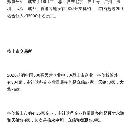
师事务所，成立于
1981
年，总部设在北京，在上海、广州、深
圳、武汉、成都、香港等地设有
28
家分支机构，目前有超过
290
名合伙人和
6000
余名员工。
按上市交易所
2020
胡润中国
500
强民营企业中，
A
股上市企业（科创板除外）
有
304
家，审计这些企业数量最多的是
立信
57
家，
天健
43
家，
大
华
26
家。
科创板上市的有
26
家企业，审计这些企业数量最多的是
普华永道
和
天健
各
4
家，其次是
信永中和
、
立信
和
德勤
各
3
家。