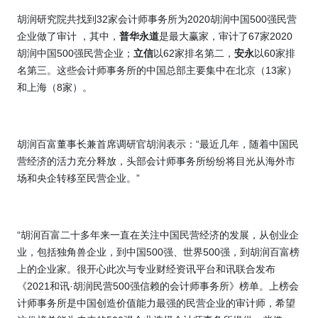
胡润研究院共找到
32
家会计师事务所为
2020
胡润中国
500
强民营
企业做了审计 ，其中，
普华永道
是最大赢家，审计了
67
家
2020
胡润中国
500
强民营企业；
立信
以
62
家排名第二
，
安永
以
60
家排
名第三
。这些会计师事务所的中国总部主要集中在北京（
13
家）
和上海（
8
家）。
胡润百富董事长兼首席调研官胡润表示：“最近几年，随着中国民
营经济的活力充分释放，头部会计师事务所纷纷将目光从海外市
场和央企转移至民营企业。”
“胡润百富二十多年来一直在关注中国民营经济的发展，从创业企
业，包括独角兽企业，到中国
500
强、世界
500
强，到胡润百富榜
上的企业家。很开心此次与专业财经资讯平台和讯联合发布
《
2021
和讯
·
胡润民营
500
强信赖的会计师事务所》榜单。上榜会
计师事务所是中国创造价值能力最强的民营企业的审计师，希望