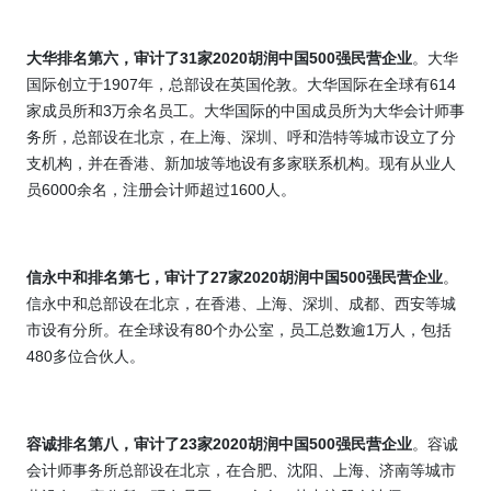
大华排名第六，审计了
31
家
2020
胡润中国
500
强民营企业
。大华
国际创立于
1907
年，总部设在英国伦敦。大华国际在全球有
614
家成员所和
3
万余名员工。大华国际的中国成员所为大华会计师事
务所，总部设在北京，在上海、深圳、呼和浩特等城市设立了分
支机构，并在香港、新加坡等地设有多家联系机构。现有从业人
员
6000
余名，注册会计师超过
1600
人。
信永中和排名第七，审计了
27
家
2020
胡润中国
500
强民营企业
。
信永中和总部设在北京，在香港、上海、深圳、成都、西安等城
市设有分所。在全球设有
80
个办公室，员工总数逾
1
万人，包括
480
多位合伙人。
容诚排名第八，审计了
23
家
2020
胡润中国
500
强民营企业
。容诚
会计师事务所总部设在北京，在合肥、沈阳、上海、济南等城市