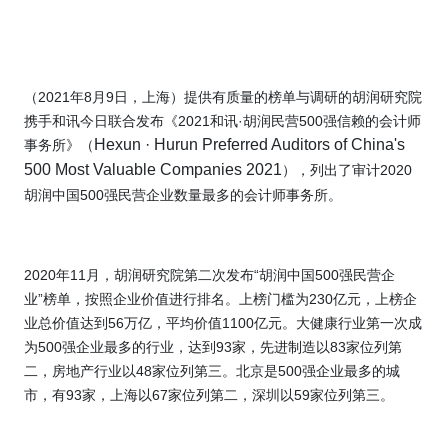
（
2021
年
8
月
9
日，上海）提供有质量的榜单与调研的胡润研究院
携手和讯今日联合发布《
2021
和讯
·
胡润
民营
500
强信赖的会计师
Hexun · Hurun Preferred Auditors of China's
事务所
》（
500 Most Valuable Companies 2021
），列出了审计
2020
胡润中国
500
强民营企业
数量最多的会计师事务所。
2020
年
11
月，胡润研究院第二次发布“胡润中国
500
强民营企
业”榜单，按照企业价值进行排名。上榜门槛为
230
亿元，上榜企
业总价值达到
56
万亿，平均价值
1100
亿元。大健康行业第一次成
为
500
强企业最多的行业，达到
93
家，先进制造以
83
家位列第
二，房地产行业以
48
家位列第三。北京是
500
强企业最多的城
市，有
93
家，上海以
67
家位列第二，深圳以
59
家位列第三。