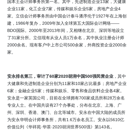
国本土会计师事务所第一名。其中，先进制造企业
13
家，大健康
企业
11
家，化工企业
7
家，传媒和娱乐企业
5
家，房地产企业
4
家。立信会计师事务所由中国会计泰斗潘序伦于
1927
年在上海创
建，
1986
年复办，
2009
年加入全球第五大国际会计网络——
BDO
国际。
2000
年至
2013
年间，又相继在北京、深圳等地设立
了
31
家分所。立信现有从业人员
1
万余名，其中执业注册会计师
2000
余名。现有客户中上市公司
500
余家，外商投资企业
2000
余
家。
安永排名第三，审计了
60
家
2020
胡润中国
500
强民营
企业
，其中
大健康和先进制造企业分别为
11
家和
10
家占比最多；房地产企业
6
家；金融企业
5
家；传媒和娱乐、零售和食品饮料企业各
4
家。
安永是一家英国公司，目前在全球拥有
700
家成员所和
28
万余名
专业人士。在中国共设有
27
个办事处，分布在北京、上海、广
州、深圳、香港、澳门、台北等城市。安永在中国大陆的成员所
为安永华明会计师事务所，共有
1.6
万余名员工。安永以
5610
亿
价值位列《华祥苑
·
华茶
·
2020
胡润世界
500
强》第
143
名。