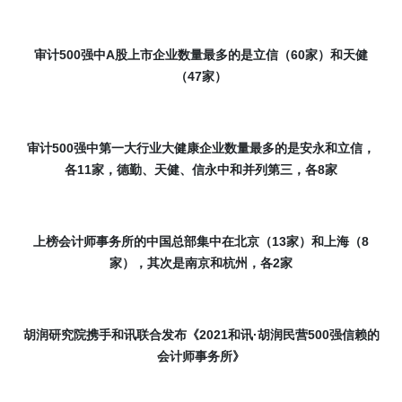
审计
500
强中
A
股上市企业数量最多的是立信（
60
家）和天健
（
47
家）
审计
500
强中第一大行业大健康企业数量最多的是安永和立信，
各
11
家，德勤、天健、信永中和并列第三，各
8
家
上榜会计师事务所的中国总部集中在北京（
13
家）和上海（
8
家），其次是南京和杭州，各
2
家
胡润研究院携手和讯联合发布《
2021
和讯
·
胡润民营
500
强信赖的
会计师事务所
》