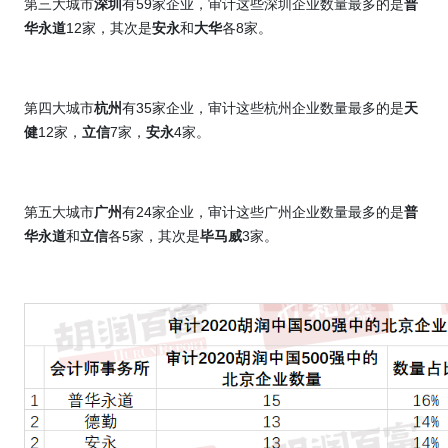
第三大城市
深圳
有
59
家企业，审计这些深圳企业数量最多的是
普
华永道
12
家，其次是
安永
和
大华
各
8
家。
第四大城市
杭州
有
35
家企业，审计这些杭州企业数量最多的是
天
健
12
家，
立信
7
家，
安永
4
家。
第五大城市
广州
有
24
家企业，审计这些广州企业数量最多的是
普
华永道
和
立信
各
5
家，其次是
毕马威
3
家。