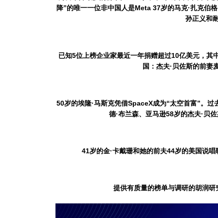
降
”
的唯一一位非中国人是
Meta 37
岁的马克
·
扎克伯格
孙正义和
已知
5
位上榜企业家最近一年捐赠超过
10
亿美元，其
国：杰夫
·
贝佐斯的前妻
50
岁的埃隆
·
马斯克凭借
SpaceX
成为“太空首富”。
德
·
布兰森、亚马逊
58
岁的杰夫
·
贝佐
41
岁的金
·
卡戴珊和她的前夫
44
岁的美国说唱
提供有质量的榜单与调研的胡润研