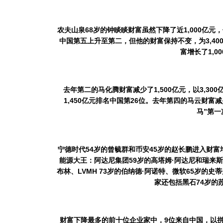
农夫山泉
68
岁的钟睒睒财富虽然下降了近
1,000
亿元，
中国第五上升至第二，但他的财富保持不变，为
3,40
富增长了
1,00
去年第二的马化腾财富减少了
1,500
亿元，以
3,300
1,450
亿元排名中国第
26
位。去年第四的马云财富减
马”第
宁德时代
54
岁的曾毓群和币安
45
岁的赵长鹏进入财富
能源大王：阿达尼集团
59
岁的高塔姆
·
阿达尼和
瑞来斯
布林、
LVMH 73
岁的
伯纳德
·
阿诺特
、微软
65
岁的
史蒂
家还包括黑石
74
岁的
财富下降最多的前十位企业家中，
9
位来自中国，以