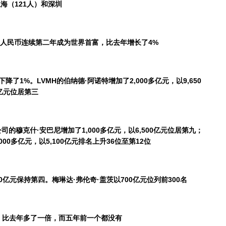
上海（
121
人）和深圳
人民币连续第二年成为世界首富，比去年增长了
4%
下降了
1%
。
LVMH
的
伯纳德
·
阿诺特
增加了
2,000
多亿元，以
9,650
亿元位居第三
公司的穆克什
·
安巴尼增加了
1,000
多亿元，以
6,500
亿元位居第九；
000
多亿元，以
5,100
亿元排名上升
36
位至第
12
位
0
亿元
保持第四。
梅琳达
·
弗伦奇
·
盖茨以
700
亿元位列前
300
名
，比去年多了一倍，而五年前一个都没有