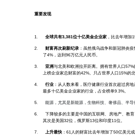
重要发现
1.
全球共有
3,381
位十亿美金企业家
，比去年增加
1
2.
财富再次刷新纪录
：虽然俄乌战争和新冠肺炎疫
了
4%
，达到
96
万亿元人民币。
3.
亚洲
与北美和欧洲拉开距离。拥有世界人口
57%
上榜企业家总财富的
42%
。只占世界人口
15%
的
4.
行业
：从人数来看，医疗健康行业首次超过房地
最多十亿美金企业家的行业，占全榜单
9.3%
。
5.
能源，尤其是新能源，生物科技、奢侈品、半导
6.
下降较多的主要是中国的互联网、房地产、教育
其次是美国
32
位，俄罗斯
13
位和印度
11
位。
7.
上升最快
：
61
人的财富比去年增加了
50
亿美元或