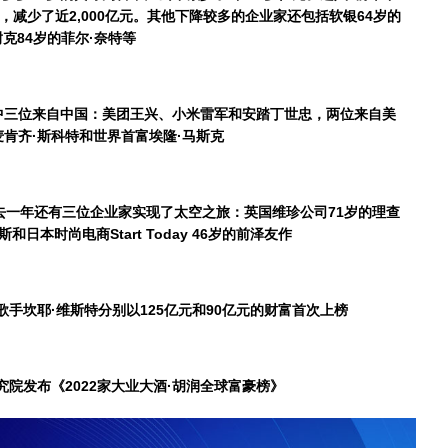
，减少了近
2,000
亿元。其他下降较多的企业家还包括软银
64
岁的
耐克
84
岁的菲尔
·
奈特等
中三位来自中国：美团王兴、小米雷军和安踏丁世忠，两位来自美
麦肯齐
·
斯科特和世界首富埃隆
·
马斯克
过去一年还有三位企业家实现了太空之旅：英国维珍公司
71
岁的理查
斯和日本时尚电商
Start Today 46
岁的前泽友作
歌手坎耶
·
维斯特分别以
125
亿元和
90
亿元的财富首次上榜
究院发布《
2022
家大业大酒
·
胡润全球富豪榜》