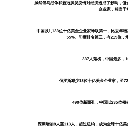
虽然俄乌战争和新冠肺炎疫情对经济造成了影响，
但
企业家，相当于
中国以
1,133
位十亿美金企业家蝉联第一，比去年增
55%
。
印度排名第三，有
215
位，
337
人落榜，中国最多，
1
俄罗斯减少
13
位十亿美金企业家，至
7
490
位新面孔，中国以
235
位
领
深圳增加
8
人至
113
人，超过纽约，成为全球十亿美