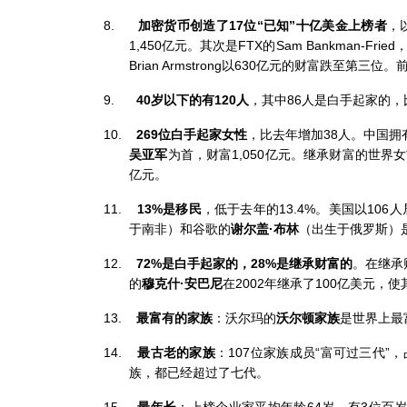
8.
加密货币创造了
17
位“已知”十亿美金上榜者
，
1,450
亿元。其次是
FTX
的
Sam Bankman-Fried
Brian Armstrong
以
630
亿元的财富跌至第三位。
9.
40
岁以下的有
120
人
，
其中
86
人是白手起家的
，
10.
269
位白手起家女性
，
比去年增加
38
人。中国拥
吴亚军
为首，财富
1,050
亿元。继承财富的世界女
亿元。
11.
13%
是移民
，低于去年的
13.4%
。美国以
106
人
于南非）和谷歌的
谢尔盖
·
布林
（出生于俄罗斯）
12.
72%
是白手起家的，
28%
是继承财富的
。
在继承
的
穆克什
·
安巴尼
在
2002
年继承了
100
亿美元，使
13.
最富有的家族
：
沃尔玛的
沃尔顿家族
是世界上最
14.
最古老的家族
：
107
位家族成员“富可过三代”，
族，都已经超过了七代。