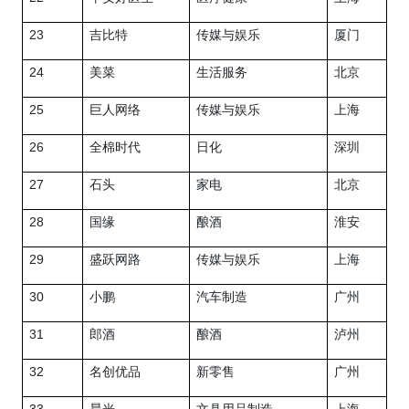
23
吉比特
传媒与娱乐
厦门
24
美菜
生活服务
北京
25
巨人网络
传媒与娱乐
上海
26
全棉时代
日化
深圳
27
石头
家电
北京
28
国缘
酿酒
淮安
29
盛跃网路
传媒与娱乐
上海
30
小鹏
汽车制造
广州
31
郎酒
酿酒
泸州
32
名创优品
新零售
广州