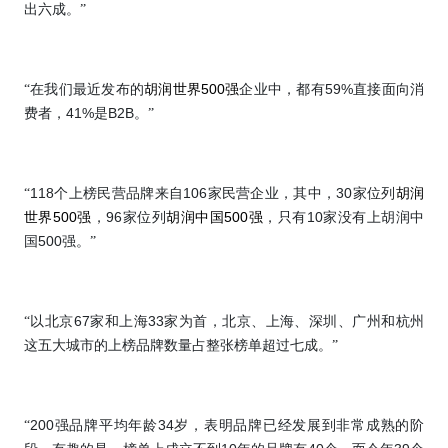
出六成。”
500
59%
“在我们最近发布的
胡润世界
强
企业中，都有
直接面向消
41%
B2B
费者，
是
。”
118
106
30
“
个上榜民营品牌来自
家民营企业，其中，
家位列
胡润
500
96
500
10
世界
强
，
家位列
胡润中国
强
，只有
家没有上胡润中
500
国
强。”
67
33
“以北京
家和上海
家为首，北京、上海、深圳、广州和杭州
这五大城市的上榜品牌数量占整张榜单超过七成。”
200
34
“
强品牌平均年龄
岁，表明品牌已经发展到非常成熟的阶