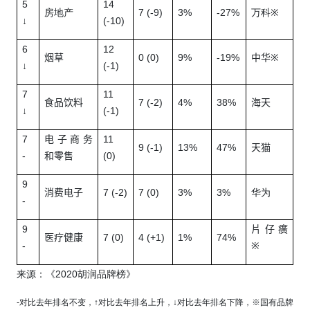
5
14
7 (-9)
3%
-27%
房地产
万科
※
↓
(-10)
6
12
0 (0)
9%
-19%
烟草
中华
※
↓
(
-1
)
7
11
7 (-2)
4%
38%
食品饮料
海天
↓
(
-
1)
7
11
电子商务
9 (-1)
13%
47%
天猫
-
(
0
)
和零售
9
7 (-2)
7 (0)
3%
3%
消费电子
华为
-
9
片仔癀
7 (
0
)
4 (+1)
1%
74%
医疗健康
-
※
2020
来源：《
胡润品牌榜》
-
对比去年排名不变，
↑
对比去年排名上升，
↓
对比去年排名下降，
※国有
品牌