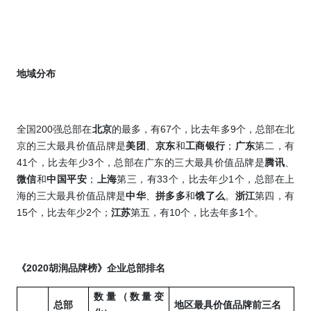
地域分布
200
67
9
全国
强总部在
北京
的最多，有
个，比去年多
个，总部在北
京的三大最具价值品牌是
美团
、
京东
和
工商银行
；
广东
第二，有
41
3
个，比去年少
个，总部在广东的三大最具价值品牌是
腾讯
、
33
1
微信
和
中国平安
；
上海
第三，有
个，比去年少
个，总部在上
海的三大最具价值品牌是
中华
、
拼多多
和
饿了么
。
浙江
第四，有
15
2
10
1
个，比去年少
个；
江苏
第五，有
个，比去年多
个。
2020
《
胡润品牌榜
》企业总部排名
数量（数量变
总部
地区最具价值品牌前三名