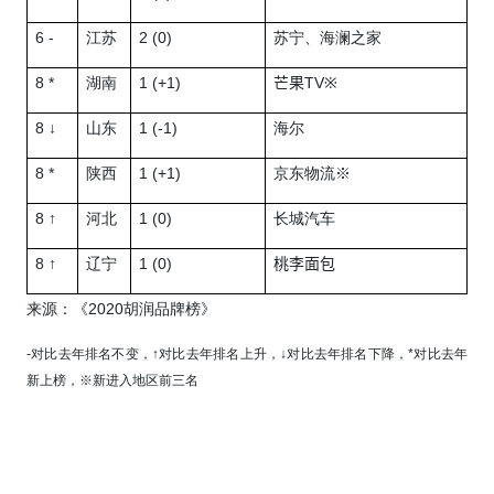
6 -
2 (0)
江苏
苏宁、海澜之家
8 *
1 (+1)
TV
湖南
芒果
※
8 ↓
1 (-1)
山东
海尔
8 *
1 (+1)
陕西
京东物流
※
8 ↑
1 (0)
河北
长城汽车
8 ↑
1 (0)
辽宁
桃李面包
2020
来源：《
胡润品牌榜》
-
对比去年排名不变，
↑
对比去年排名上升，
↓
对比去年排名下降，
*
对比去年
新上榜，
※
新进入地区前三名