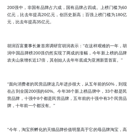
200
60
强中，非国有品牌占六成，国有品牌占四成。上榜门槛为
20
180
亿元，比去年提高
亿元，创历史新高；百强上榜门槛为
亿
35
元，比去年提高
亿元。
胡润百富董事长兼首席调研官胡润表示：“在这样艰难的一年，胡
200
润中国品牌榜
强仍然实现了两成的涨幅，今年新上榜的品牌
17
农夫山泉增长近
倍，其创始人去年年底成为亚洲新晋首富。”
50%
“面向消费者的民营品牌这几年进步很大，从五年前的
，到现
200
60%
38
33
在占到全国
强的
。今年
个新上榜品牌中，
个都是民
8
3
营品牌，十强中
个都是民营品牌，五年前的十强中有
个民营品
牌，十年前一个都没有。”
“今年，淘宝所孵化的天猫品牌价值明显高于它的母品牌淘宝，高