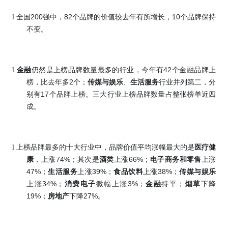
200
82
10
l
全国
强中，
个品牌的价值较去年有所增长，
个品牌保持
不变。
42
l
金融
仍然是上榜品牌数量最多的行业，今年有
个金融品牌上
2
榜，比去年多
个；
传媒与娱乐
、
生活服务
行业并列第二，分
17
别有
个品牌上榜。三大行业上榜品牌数量占整张榜单近四
成。
l
上榜品牌最多的十大行业中，品牌价值平均涨幅最大的是
医疗健
74%
66%
康
，上涨
；其次是
酒类
上涨
；
电子商务和零售
上涨
47%
39%
38%
；
生活服务
上涨
；
食品饮料
上涨
；
传媒与娱乐
34%
3%
上涨
；
消费电子
微幅上涨
；
金融
持平；
烟草
下降
19%
27%
；
房地产
下降
。