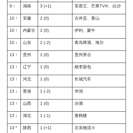
9 ↑
3 (+1)
TV
湖南
芙蓉王、芒果
※、白沙
10 ↑
2 (0)
安徽
古井贡、黄山
10 ↑
2 (0)
内蒙古
伊利、蒙牛
10 ↓
2 (-2)
山东
青岛啤酒、海尔
13 ↑
1 (0)
贵州
贵州茅台
13 ↑
1 (0)
辽宁
桃李面包
13 ↑
1 (0)
河北
长城汽车
13 ↓
1 (-2)
香港
华润
13 ↑
1 (0)
山西
汾酒
13 ↓
1 (-1)
湖北
黄鹤楼
13 *
1 (+1)
陕西
京东物流
※