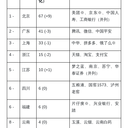
化）
美团
※
、京东
※
、中国人
1 -
67 (+9)
北京
寿、工商银行（并列）
2 -
41 (-3)
广东
腾讯、微信、中国平安
3 -
33 (-1)
上海
中华、拼多多、
饿了么※
4 -
15 (-2)
浙江
天猫、淘宝、
支付宝
梦之蓝、南京、苏
宁、华
5 -
10 (+1)
江苏
泰证券（并列）
1573
五粮液、国窖
、泸州
6 -
6 (0)
四川
老窖
片仔癀
※
、兴业银行、安
6 -
6 (0)
福建
踏
8 -
4 (0)
云南
玉溪、云烟、
云南白药