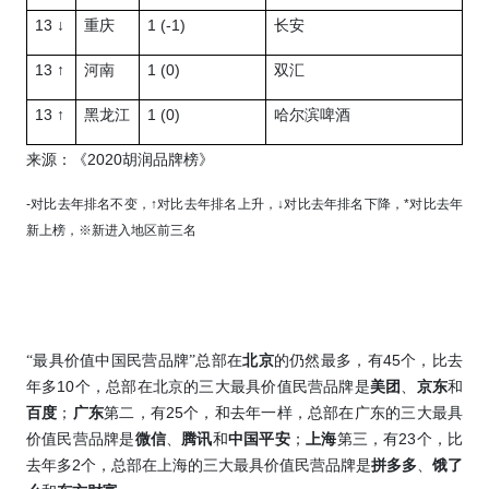
13 ↓
1 (-1)
重庆
长安
13 ↑
1 (0)
河南
双汇
13 ↑
1 (0)
黑龙江
哈尔滨啤酒
2020
来源：《
胡润品牌榜》
-
对比去年排名不变，
↑
对比去年排名上升，
↓
对比去年排名下降，
*
对比去年
新上榜，
※
新进入地区前三名
45
“最具价值中国民营品牌”总部在
北京
的
仍然最多，有
个，比去
10
年多
个，总部在北京的三大最具价值民营品牌是
美团
、
京东
和
25
百度
；
广东
第二，有
个，和去年一样，总部在广东的三大最具
23
价值民营品牌是
微信
、
腾讯
和
中国平安
；
上海
第三，有
个，比
2
去年多
个，总部在上海的三大最具价值民营品牌是
拼多多
、
饿了