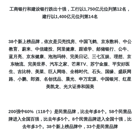
1,750
12
工商银行和建设银行跌出十强，工行以
亿元位列第
名，
1,400
14
建行以
亿元位列第
名
38
个新上榜品牌，依次是贝壳找房、中国飞鹤、京东数科、中公
教育、蔚来、中信建投、阿里健康、跟谁学、邮储银行、公牛、
蓝月亮、京东健康、泡泡玛特、完美日记、三七互娱、理想、京
TV
东物流、完美世界、汽车之家、芒果
、苏宁金服、平安好医
生、吉比特、美菜、巨人网络、全棉时代、石头、国缘、盛跃网
路、小鹏、郎酒、名创优品、晨光、申万宏源、中国银河、红星
美凯龙、光大证券和国美
200
60%
118
8
58
强中
（
个）是民营品牌，比去年多
个。
个民营品
5
8
牌进入全国百强，比去年多
个。
个民营品牌进入全国十强，比
3
38
33
去年多
个。
个新上榜品牌中，
个是民营品牌