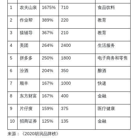
1
1675%
710
农夫山泉
食品饮料
2
389%
220
作业帮
教育
3
367%
210
猿辅导
教育
4
264%
2400
美团
生活服务
5
250%
1800
拼多多
电子商务和零售
6
204%
350
汾酒
酿酒
7
167%
1000
顺丰
快递
8
167%
400
东方财富
金融
9
159%
375
片仔癀
医疗健康
10
125%
135
招商证券
金融
2020
来源：《
胡润品牌榜》