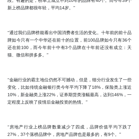
10
40
39
段。有趣的是，榜单上成立不到
年的品牌有
个。而今年
个
14
新上榜品牌都很年轻，平均
岁。”
“通过我们品牌榜能看出中国消费者生活的变化。十年前的前十品
100
36
牌如今只有一个中华还在前十的位置，前
品牌如今只有
个
100
3
还在前
，而今年前十中有
个品牌在十年前还没有成立：天
猫、微信和拼多多。”
“金融行业的霸主地位仍然不可撼动，但是，细分行业发生了一些
18%
变化，比如传统金融银行类今年平均下降了
，保险类上涨近
10%
22%
146%
，新金融类上涨
，证券期货类涨幅最高，达到
，一
定程度上反映了疫情后金融投资的热情。”
“房地产行业上榜品牌数量减少了四成，品牌价值平均下跌了
27%
37
9
，
个落榜品牌中，房地产品牌也是最多的，有
个。”