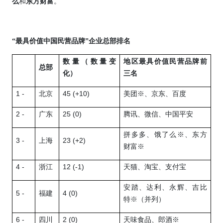
么
和
东方财富
。
“最具价值中国民营品牌”企业总部排名
数量（数量变
地区最具价值民营品牌前
总部
化）
三名
1 -
45
(+10)
北京
美团
※
、京东、百度
2 -
25 (0)
广东
腾讯、微信、中国平安
拼多多、
饿了么※
、东方
3 -
23 (+2)
上海
财富
※
4 -
12 (-1)
浙江
天猫、淘宝、
支付宝
安踏、达利、
永辉、吉比
5 -
4 (0)
福建
特※（并列）
6 -
2 (0)
四川
天味食品、郎酒
※