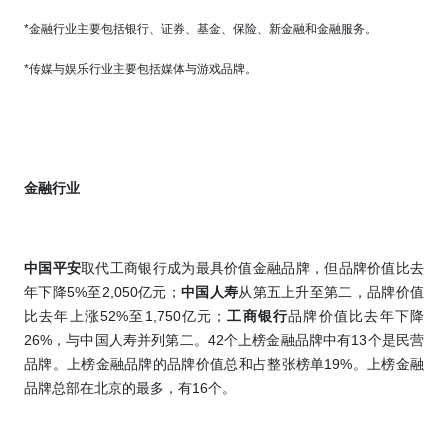
*
金融行业主要包括银行、证券、基金、保险、新金融和金融服务。
*
传媒与娱乐行业主要包括媒体与游戏品牌。
金融行业
中国平安
取代工商银行
成为最具价值金融品牌，但品牌价值比去
5%
2,050
年下降
至
亿元；
中国人寿
从第五上升至第二，品牌价值
52%
1,750
比去年上涨
至
亿元；
工商银行
品牌价值比去年下降
26%
42
13
，与中国人寿并列第二。
个上榜金融品牌中有
个是民营
19%
品牌。上榜金融品牌的品牌价值总和占整张榜单
。上榜金融
16
品牌总部在北京的最多，有
个。