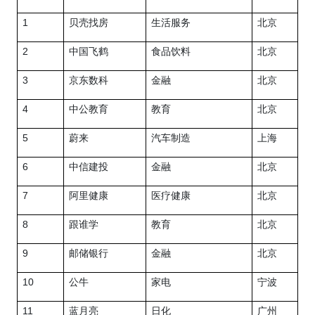
1
贝壳找房
生活服务
北京
2
中国飞鹤
食品饮料
北京
3
京东数科
金融
北京
4
中公教育
教育
北京
5
蔚来
汽车制造
上海
6
中信建投
金融
北京
7
阿里健康
医疗健康
北京
8
跟谁学
教育
北京
9
邮储银行
金融
北京
10
公牛
家电
宁波
11
蓝月亮
日化
广州