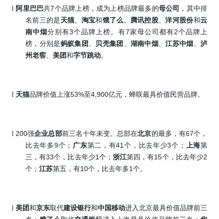
7
l
阿里巴巴
共
个品牌上榜，成为上榜品牌最多的
母公司
，其中排
名前三的是
天猫
、
淘宝
和
饿了么
。
腾讯控股
、
洋河股份
和
云
3
7
2
南中烟
分别有
个品牌上榜。有
家母公司都有
个品牌上
榜，分别是
蚂蚁集团
、
贝壳集团
、
湖南中烟
、
江苏中烟
、
泸
州老窖
、
美团
和
字节跳动
。
53%
4,900
l
天猫
品牌价值上涨
至
亿元，
蝉联最具价值民营品牌。
200
67
l
强
企业总部
前三名十年未变。总部在
北京
的最多，有
个，
9
41
3
比去年多
个；
广东
第二，有
个，比去年少
个；
上海
第
33
1
15
2
三，有
个，比去年少
个；
浙江
第四，有
个，比去年少
10
1
个；
江苏
第五，有
个，比去年多
个。
l
美团
和
京东
取代
建设银行
和
中国移动
进入北京最具价值品牌前三