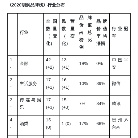
2020
《
胡润品牌榜》行业分布
品牌
全国
民营
品牌
价值
数量
数量
价值
行业冠
行业
占总
（变
（变
平均
军
榜比
化）
化）
涨幅
例
1
42
13
中国平
19%
0%
金融
-
(
+2
)
(+1)
安
2
17
16
10%
39%
生活服务
微信
↑
(+1)
(+1)
2
17
15
传媒与娱
7%
34%
腾讯
↑
(+3)
(+3)
乐
4
1
5
贵州茅
1 (0)
17%
66%
酒类
-
(0)
台
※