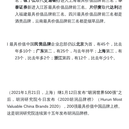
名；
饿了么
取代
交通银行
进入上海最具价值品牌前三名；
华
泰证券
新进入江苏最具价值品牌前三名。
片仔癀
取代
达利
进
入福建最具价值品牌前三名。四川最具价值品牌前三名都是
酒类品牌，云南最具价值品牌前三名都是烟草品牌。
45
l
最具价值中国
民营品牌
企业总部仍以
北京
为首，有
个，比去
10
25
年多
个；
广东
第二，有
个，与去年持平；
上海
第三，有
23
2
12
1
个，比去年多
个；
浙江
第四，有
个，比去年少
个。
2021
1
21
1
12
500
（
年
月
日，上海）继
月
日发布“
胡润世界
强
”之
2020
Hurun Most
后，胡润研究院今日发布
《
胡润品牌榜》
（
Valuable China Brands 2020
200
），
强最具价值中国品牌上榜。
这是胡润研究院连续第十五年发布胡润品牌榜。